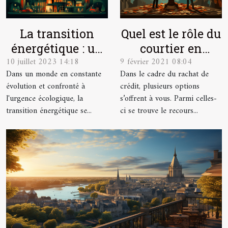
La transition
Quel est le rôle du
énergétique : un
courtier en
10 juillet 2023 14:18
9 février 2021 08:04
enjeu majeur
rachat de crédit ?
Dans un monde en constante
Dans le cadre du rachat de
pour les
évolution et confronté à
crédit, plusieurs options
entreprises du
l'urgence écologique, la
s’offrent à vous. Parmi celles-
XXIe siècle
transition énergétique se...
ci se trouve le recours...