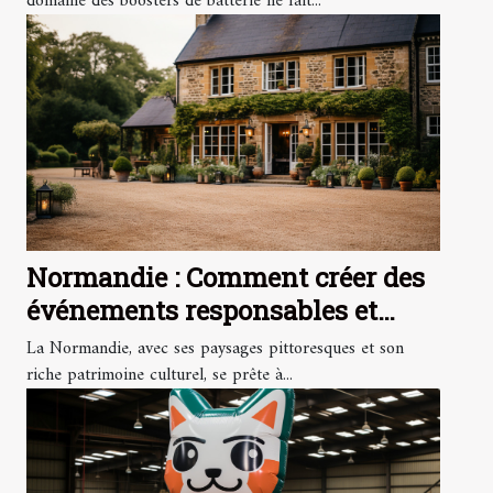
impact environnemental
domaine des boosters de batterie ne fait...
Normandie : Comment créer des
événements responsables et
durables
La Normandie, avec ses paysages pittoresques et son
riche patrimoine culturel, se prête à...