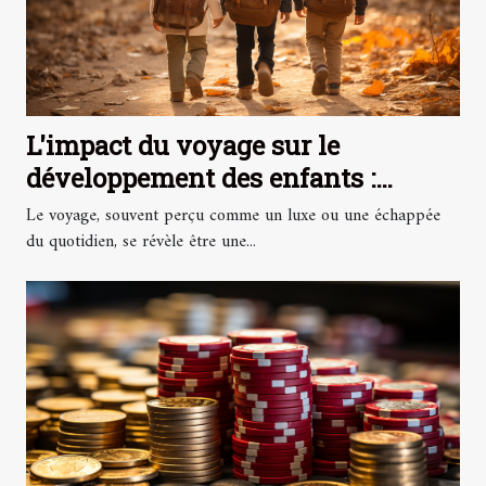
L'impact du voyage sur le
développement des enfants :
perspectives internationales
Le voyage, souvent perçu comme un luxe ou une échappée
du quotidien, se révèle être une...