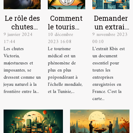
Le rôle des
Comment
Demander
chutes
le tourisme
un extrait
9 janvier 2024
10 décembre
9 novembre 2023
Victoria
médical
Kbis : le
17:44
2023 16:08
00:10
dans
façonne
guide
Les chutes
Le tourisme
L'extrait Kbis est
l'économie
l'économie
étape par
Victoria,
médical est un
un document
touristique
tunisienne
étape
majestueuses et
phénomène de
essentiel pour
de la
imposantes, se
plus en plus
toutes les
dressent comme un
prépondérant à
entreprises
Zambie
joyau naturel à la
l'échelle mondiale,
enregistrées en
frontière entre la...
et la Tunisie,...
France. C'est la
carte...