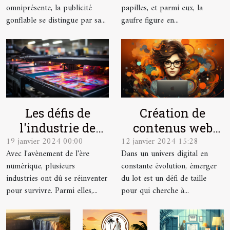
omniprésente, la publicité
papilles, et parmi eux, la
gonflable se distingue par sa...
gaufre figure en...
Les défis de
Création de
l'industrie de
contenus web
19 janvier 2024 00:00
12 janvier 2024 15:28
l'imprimerie à
optimisés SEO
Avec l'avènement de l'ère
Dans un univers digital en
l'ère du
avec ChatGPT
numérique, plusieurs
constante évolution, émerger
numérique
pour augmenter
industries ont dû se réinventer
du lot est un défi de taille
la visibilité en
pour survivre. Parmi elles,...
pour qui cherche à...
ligne