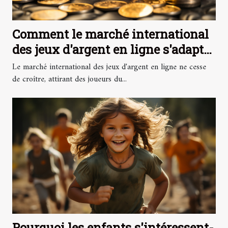
Comment le marché international
des jeux d'argent en ligne s'adapte
aux législations locales
Le marché international des jeux d'argent en ligne ne cesse
de croître, attirant des joueurs du...
Pourquoi les enfants s'intéressent-