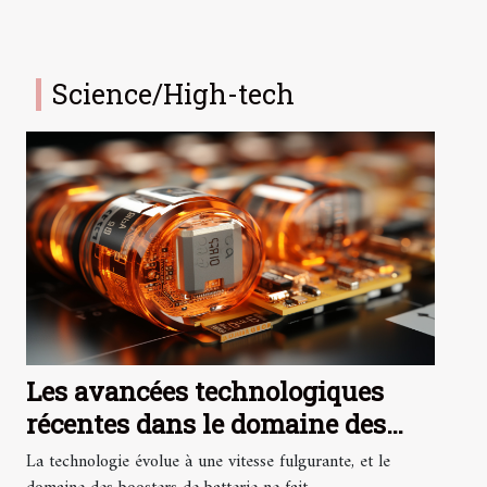
Science/High-tech
Les avancées technologiques
récentes dans le domaine des
boosters de batterie et leur
La technologie évolue à une vitesse fulgurante, et le