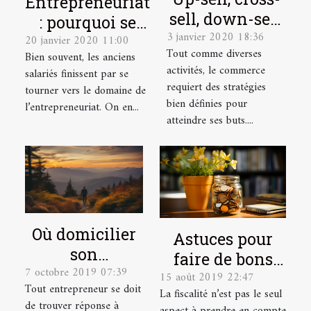
Entrepreneuriat
sell, down-sell,
: pourquoi se
3 janvier 2020 18:36
qu’est-ce que
20 janvier 2020 11:00
tourner vers ce
Tout comme diverses
Bien souvent, les anciens
c’est ?
domaine ?
activités, le commerce
salariés finissent par se
requiert des stratégies
tourner vers le domaine de
bien définies pour
l’entrepreneuriat. On en...
atteindre ses buts....
Où domicilier
Astuces pour
son
faire de bons
7 octobre 2019 07:39
entreprise ?
15 août 2019 22:47
investissements
Tout entrepreneur se doit
La fiscalité n’est pas le seul
dans le locatif
de trouver réponse à