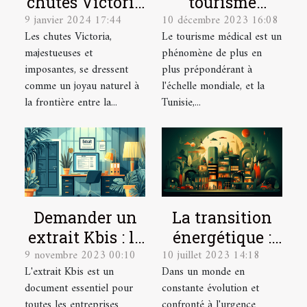
chutes Victoria
tourisme
9 janvier 2024 17:44
10 décembre 2023 16:08
dans
médical
Les chutes Victoria,
Le tourisme médical est un
l'économie
façonne
majestueuses et
phénomène de plus en
touristique de
l'économie
imposantes, se dressent
plus prépondérant à
la Zambie
tunisienne
comme un joyau naturel à
l'échelle mondiale, et la
la frontière entre la...
Tunisie,...
Demander un
La transition
extrait Kbis : le
énergétique :
9 novembre 2023 00:10
10 juillet 2023 14:18
guide étape par
un enjeu
L'extrait Kbis est un
Dans un monde en
étape
majeur pour les
document essentiel pour
constante évolution et
entreprises du
toutes les entreprises
confronté à l'urgence