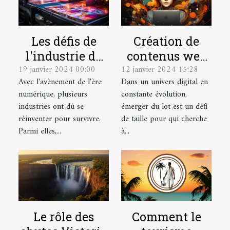
Les défis de
Création de
l'industrie de
contenus web
19 janvier 2024 00:00
12 janvier 2024 15:28
l'imprimerie à
optimisés SEO
Avec l'avènement de l'ère
Dans un univers digital en
l'ère du
avec ChatGPT
numérique, plusieurs
constante évolution,
numérique
pour
industries ont dû se
émerger du lot est un défi
augmenter la
réinventer pour survivre.
de taille pour qui cherche
visibilité en
Parmi elles,...
à...
ligne
Le rôle des
Comment le