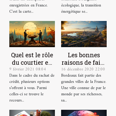
XXIe siècle
enregistrées en France.
écologique, la transition
C'est la carte...
énergétique se...
Quel est le rôle
Les bonnes
du courtier en
raisons de faire
9 février 2021 08:04
16 décembre 2020 22:00
rachat de crédit
un
Dans le cadre du rachat de
Bordeaux fait partie des
?
investissement
crédit, plusieurs options
grandes villes de la France.
immobilier à
s’offrent à vous. Parmi
Une ville connue de par le
Bordeaux
celles-ci se trouve le
monde par ses richesses,
recours...
sa...