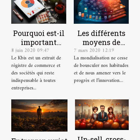
Pourquoi est-il
Les différents
important
moyens de
8 juin 2020 09:47
7 mars 2020 12:19
procéder à
paiement
Le Kbis est un extrait de
La mondialisation ne cesse
l'obtention de
régistre de commerce et
de bousculer nos habitudes
son K-bis en
des sociétés qui reste
et de nous amener vers le
ligne ?
indispensable à toutes
progrès et l’innovation....
entreprises...
Up-sell, cross-