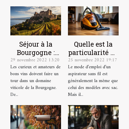
Séjour à la
Quelle est la
Bourgogne :
particularité du
29 novembre 2022 13:20
25 novembre 2022 19:17
quel domaine
mode d’emploi
Les curieux et amateurs de
Le mode d’emploi d’un
viticole visiter
d’un aspirateur
bons vins doivent faire un
aspirateur sans fil est
?
sans sacs ?
tour dans un domaine
généralement la même que
viticole de la Bourgogne.
celui des modèles avec sac.
De...
Mais il...