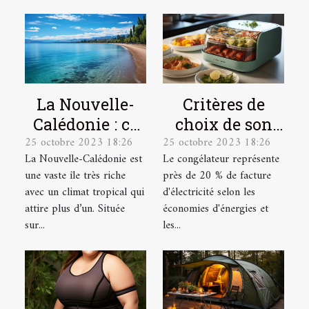
La Nouvelle-
Critères de
Calédonie : ce
choix de son
25 octobre 2023 18:26
25 octobre 2023 18:26
qu’il faut
congélateur
La Nouvelle-Calédonie est
Le congélateur représente
comprendre !
une vaste île très riche
près de 20 % de facture
avec un climat tropical qui
d'électricité selon les
attire plus d’un. Située
économies d'énergies et
sur...
les...