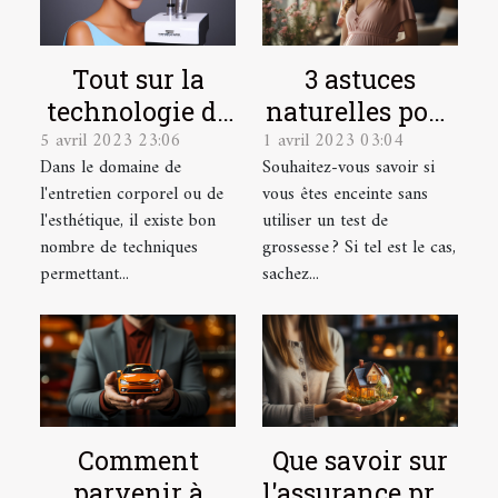
Tout sur la
3 astuces
technologie de
naturelles pour
5 avril 2023 23:06
1 avril 2023 03:04
l'Hydrafacial
détecter une
Dans le domaine de
Souhaitez-vous savoir si
grossesse
l'entretien corporel ou de
vous êtes enceinte sans
l'esthétique, il existe bon
utiliser un test de
nombre de techniques
grossesse ? Si tel est le cas,
permettant...
sachez...
Comment
Que savoir sur
parvenir à
l'assurance prêt