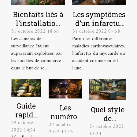
Bienfaits liés à
Les symptômes
l’installation
d’un infarctus
31 octobre 2022 18:56
31 octobre 2022 07:58
d’une caméra
du myocarde et
Les caméras de
Parmi les différentes
de surveillance
la réaction
surveillance étaient
maladies cardiovasculaires,
chez soi
d'urgence à
auparavant exploitées par
l’infarctus du myocarde ou
avoir
les sociétés de commerce
accident coronarien est
dans le but de se...
l’une...
Guide
Les
Quel style
rapide
numéros
de
29 octobre
pour
29 octobre
à appeler
27 octobre 2022
décoration
2022 14:54
2022 11:16
choisir
en
18:24
peut