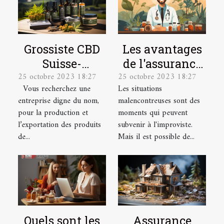
Grossiste CBD
Les avantages
Suisse-
de l'assurance
25 octobre 2023 18:27
25 octobre 2023 18:27
Producteur &
santé pour les
Vous recherchez une
Les situations
Exportateur
salariés
entreprise digne du nom,
malencontreuses sont des
pour la production et
moments qui peuvent
l’exportation des produits
subvenir à l'improviste.
de...
Mais il est possible de...
Quels sont les
Assurance