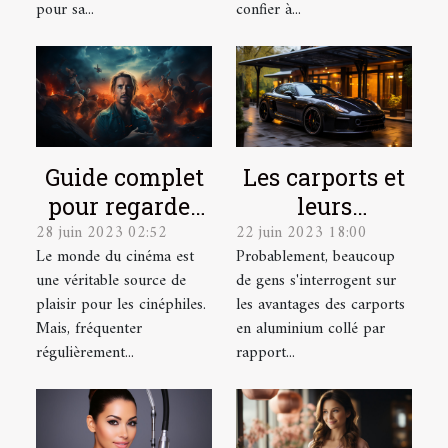
hauteur ?
pour sa...
confier à...
Guide complet
Les carports et
pour regarder
leurs
28 juin 2023 02:52
22 juin 2023 18:00
des films
avantages
Le monde du cinéma est
Probablement, beaucoup
gratuitement
une véritable source de
de gens s'interrogent sur
en ligne
plaisir pour les cinéphiles.
les avantages des carports
Mais, fréquenter
en aluminium collé par
régulièrement...
rapport...