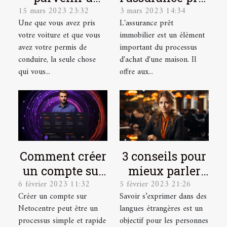
15 mars 2023 23:32
3 mars 2023 14:34
dénicher une
immobilier ?
Une que vous avez pris
L'assurance prêt
bonne
votre voiture et que vous
immobilier est un élément
assurance auto
avez votre permis de
important du processus
?
conduire, la seule chose
d'achat d'une maison. Il
qui vous...
offre aux...
Comment créer
3 conseils pour
un compte sur
mieux parler
6 février 2023 11:32
5 février 2023 21:26
Netocentre ?
une langue
Créer un compte sur
Savoir s’exprimer dans des
étrangère
Netocentre peut être un
langues étrangères est un
processus simple et rapide
objectif pour les personnes