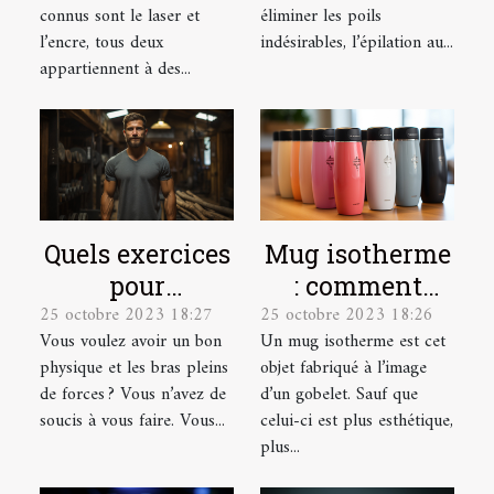
préparer pour ?
connus sont le laser et
éliminer les poils
l’encre, tous deux
indésirables, l’épilation au...
appartiennent à des...
Quels exercices
Mug isotherme
pour
: comment
25 octobre 2023 18:27
25 octobre 2023 18:26
développer ses
trouver un
Vous voulez avoir un bon
Un mug isotherme est cet
muscles ?
modèle de
physique et les bras pleins
objet fabriqué à l’image
qualité ?
de forces ? Vous n’avez de
d’un gobelet. Sauf que
soucis à vous faire. Vous...
celui-ci est plus esthétique,
plus...