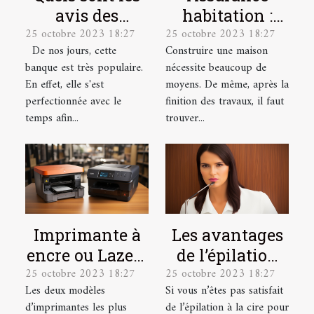
avis des
habitation :
25 octobre 2023 18:27
25 octobre 2023 18:27
utilisateurs sur
quelles sont les
De nos jours, cette
Construire une maison
la banque en
garanties ?
banque est très populaire.
nécessite beaucoup de
ligne
En effet, elle s'est
moyens. De même, après la
Boursorama ?
perfectionnée avec le
finition des travaux, il faut
temps afin...
trouver...
Imprimante à
Les avantages
encre ou Lazer :
de l’épilation
25 octobre 2023 18:27
25 octobre 2023 18:27
laquelle
au laser et
Les deux modèles
Si vous n’êtes pas satisfait
choisir ?
comment se
d’imprimantes les plus
de l’épilation à la cire pour