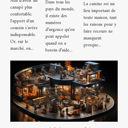
Afin d'avoir un
Dans tous les
un
La cuisine est un
situation
rendre
canapé plus
pays du monde,
lieu important de
coussin
d’urgence
confortable,
votre
il existe des
toute maison, tant
tropical
l'apport d'un
à Lyon
numéros
cuisine
les raisons pour y
coussin s'avère
d’urgence qu’on
faire recours ne
sobre ?
indispensable.
peut appeler
manquent
Or, sur le
quand on a
presque...
marché, on...
besoin d’aide....