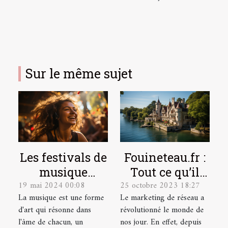
Sur le même sujet
Les festivals de
Fouineteau.fr :
musique
Tout ce qu’il
19 mai 2024 00:08
25 octobre 2023 18:27
indépendante
faut savoir sur
La musique est une forme
Le marketing de réseau a
et leur
ce site
d'art qui résonne dans
révolutionné le monde de
contribution à
l'âme de chacun, un
nos jour. En effet, depuis