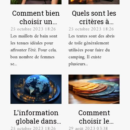
Comment bien
Quels sont les
choisir un
critères à
25 octobre 2023 18:26
25 octobre 2023 18:26
maillot de bain
prendre en
Les maillots de bain sont
Les tentes sont des abris
de grande
compte pour
les tenues idéales pour
de toile généralement
taille ?
bien choisir
affronter l’été. Pour cela,
utilisées pour faire du
une tente de
bon nombre de femmes
camping. Il existe
camping ?
se...
plusieurs...
L'information
Comment
globale dans
choisir le
25 octobre 2023 18:26
29 août 2023 03:38
une seule
paillasson sur