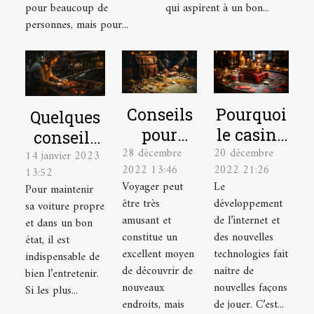
pour beaucoup de
qui aspirent à un bon...
personnes, mais pour...
Conseils
Pourquoi
Quelques
pour
le casino
conseils
28 décembre
20 décembre
élaborer
en ligne
14 janvier 2023
pour bien
2022 13:46
2022 21:26
13:52
le plan
est-il un
entretenir
Voyager peut
Le
Pour maintenir
de
excellent
sa voiture
être très
développement
sa voiture propre
voyage
choix ?
amusant et
de l’internet et
et dans un bon
idéal
constitue un
des nouvelles
état, il est
excellent moyen
technologies fait
indispensable de
de découvrir de
naître de
bien l’entretenir.
nouveaux
nouvelles façons
Si les plus...
endroits, mais
de jouer. C’est...