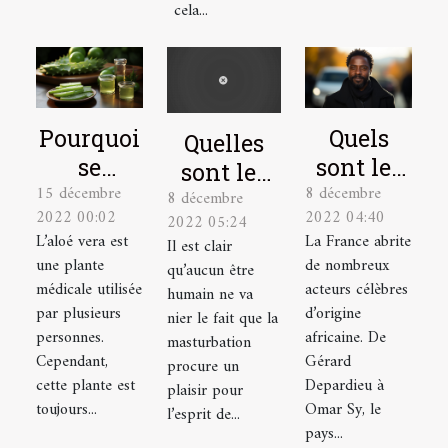
cela...
Pourquoi
Quels
Quelles
se
sont les
sont les
15 décembre
8 décembre
soigner
acteurs
8 décembre
astuces
2022 00:02
2022 04:40
2022 05:24
avec la
noirs
pour bien
L’aloé vera est
La France abrite
Il est clair
plante
français
se
une plante
de nombreux
qu’aucun être
aloé vera
les plus
masturber
médicale utilisée
acteurs célèbres
humain ne va
?
célèbres ?
par plusieurs
d’origine
?
nier le fait que la
personnes.
africaine. De
masturbation
Cependant,
Gérard
procure un
cette plante est
Depardieu à
plaisir pour
toujours...
Omar Sy, le
l’esprit de...
pays...