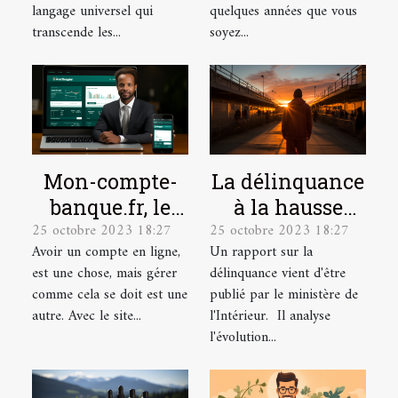
la scène
langage universel qui
quelques années que vous
culturelle
transcende les...
soyez...
Mon-compte-
La délinquance
banque.fr, le
à la hausse
25 octobre 2023 18:27
25 octobre 2023 18:27
site idéal pour
depuis le
Avoir un compte en ligne,
Un rapport sur la
la gestion de
déconfinement
est une chose, mais gérer
délinquance vient d'être
vos comptes en
comme cela se doit est une
publié par le ministère de
ligne.
autre. Avec le site...
l'Intérieur. Il analyse
l'évolution...