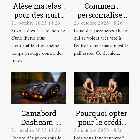
Alèse matelas :
Comment
pour des nuits
personnaliser
25 octobre 2023 18:26
25 octobre 2023 18:26
plus
votre
Si vous êtes à la recherche
L’une des premières choses
confortables et
paillasson ?
d’une literie plus
qui se voient très vite à
plus douces !
confortable et en même
l’entrée d’une maison est le
temps protégé contre des
paillasson. Ce dernier...
fuites...
Camabord
Pourquoi opter
Dashcam :
pour le crédit
25 octobre 2023 18:26
25 octobre 2023 18:26
Qu’est-ce
immobilier en
Encore désignées sous le
Etes-vous fonctionnaire ?