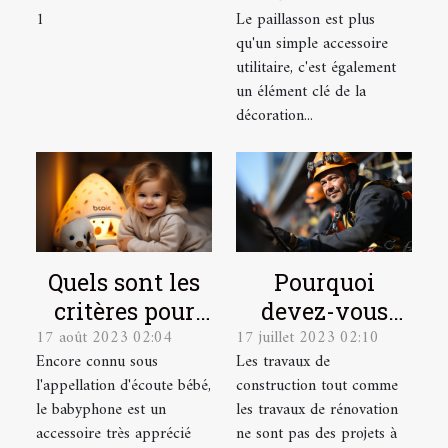
1
Le paillasson est plus
plateforme
mesure parfait
qu'un simple accessoire
pour votre
utilitaire, c'est également
intérieur et
un élément clé de la
extérieur
décoration...
Quels sont les
Pourquoi
critères pour
devez-vous
17 août 2023 02:04
17 juillet 2023 02:10
choisir le
faire appel à
Encore connu sous
Les travaux de
meilleur
des cordistes
l'appellation d'écoute bébé,
construction tout comme
babyphone
pour vos
le babyphone est un
les travaux de rénovation
vidéo ?
travaux en
accessoire très apprécié
ne sont pas des projets à