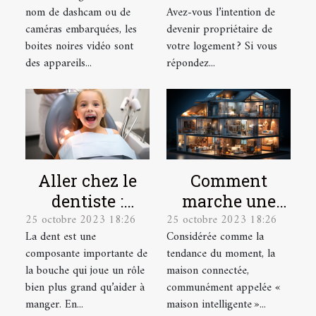
qu’une boite
tant que
nom de dashcam ou de
Avez-vous l’intention de
noire vidéo ?
fonctionnaire ?
caméras embarquées, les
devenir propriétaire de
boites noires vidéo sont
votre logement ? Si vous
des appareils...
répondez...
Aller chez le
Comment
dentiste :
marche une
25 octobre 2023 18:26
25 octobre 2023 18:26
parlons-en !
maison
La dent est une
Considérée comme la
connectée ?
composante importante de
tendance du moment, la
la bouche qui joue un rôle
maison connectée,
bien plus grand qu’aider à
communément appelée «
manger. En...
maison intelligente »...