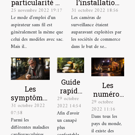
particularité du
l’installation
25 novembre 2022 19:17
31 octobre 2022 18:56
mode d’emploi
d’une caméra
Le mode d’emploi d’un
Les caméras de
d’un aspirateur
de surveillance
aspirateur sans fil est
surveillance étaient
sans sacs ?
chez soi
généralement la même que
auparavant exploitées par
celui des modèles avec sac.
les sociétés de commerce
Mais il...
dans le but de se...
Guide
Les
Les
rapide
numéros
symptômes
29 octobre
pour
29 octobre
à appeler
31 octobre 2022
d’un
2022 14:54
choisir
2022 11:16
en
07:58
Afin d'avoir
infarctus
Dans tous les
un
situation
Parmi les
un canapé
du
pays du monde,
coussin
différentes maladies
plus
d’urgence
il existe des
myocarde
tropical
cardiovasculaires,