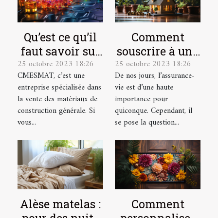
Qu’est ce qu’il
Comment
faut savoir sur
souscrire à une
25 octobre 2023 18:26
25 octobre 2023 18:26
CMESMAT ?
assurance vie ?
CMESMAT, c’est une
De nos jours, l’assurance-
entreprise spécialisée dans
vie est d’une haute
la vente des matériaux de
importance pour
construction générale. Si
quiconque. Cependant, il
vous...
se pose la question...
Alèse matelas :
Comment