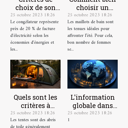
choix de son
choisir un
25 octobre 2023 18:26
25 octobre 2023 18:26
congélateur
maillot de bain
Le congélateur représente
Les maillots de bain sont
de grande
près de 20 % de facture
les tenues idéales pour
taille ?
d'électricité selon les
affronter l’été. Pour cela,
économies d'énergies et
bon nombre de femmes
les...
se...
L'information
Quels sont les
globale dans
critères à
25 octobre 2023 18:26
25 octobre 2023 18:26
une seule
prendre en
1
Les tentes sont des abris
plateforme
compte pour
de toile généralement