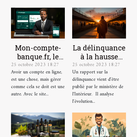
Mon-compte-
La délinquance
banque.fr, le
à la hausse
25 octobre 2023 18:27
25 octobre 2023 18:27
site idéal pour
depuis le
Avoir un compte en ligne,
Un rapport sur la
la gestion de
déconfinement
est une chose, mais gérer
délinquance vient d'être
vos comptes en
comme cela se doit est une
publié par le ministère de
ligne.
autre. Avec le site...
l'Intérieur. Il analyse
l'évolution...