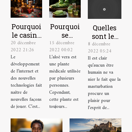
Pourquoi
Pourquoi
Quelles
le casino
se
sont les
20 décembre
15 décembre
en ligne
soigner
8 décembre
astuces
2022 21:26
2022 00:02
2022 05:24
est-il un
avec la
pour bien
Le
L’aloé vera est
Il est clair
excellent
plante
se
développement
une plante
qu’aucun être
choix ?
aloé vera
masturber
de l’internet et
médicale utilisée
humain ne va
?
des nouvelles
par plusieurs
?
nier le fait que la
technologies fait
personnes.
masturbation
naître de
Cependant,
procure un
nouvelles façons
cette plante est
plaisir pour
de jouer. C’est...
toujours...
l’esprit de...