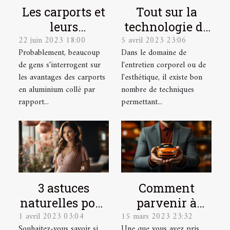
Les carports et
Tout sur la
leurs
technologie de
22 juin 2023 18:00
5 avril 2023 23:06
avantages
l'Hydrafacial
Probablement, beaucoup
Dans le domaine de
de gens s'interrogent sur
l'entretien corporel ou de
les avantages des carports
l'esthétique, il existe bon
en aluminium collé par
nombre de techniques
rapport...
permettant...
3 astuces
Comment
naturelles pour
parvenir à
1 avril 2023 03:04
15 mars 2023 23:32
détecter une
dénicher une
Souhaitez-vous savoir si
Une que vous avez pris