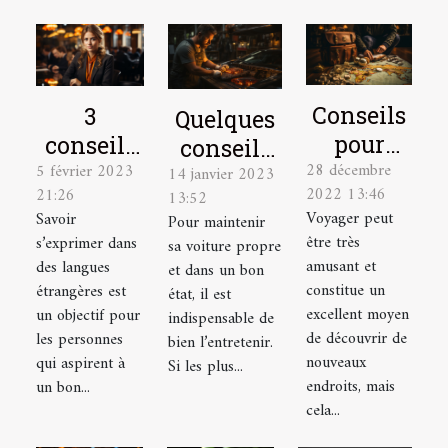
Conseils
3
Quelques
pour
conseils
conseils
28 décembre
élaborer
5 février 2023
pour
14 janvier 2023
pour bien
2022 13:46
21:26
13:52
le plan
mieux
entretenir
Voyager peut
Savoir
Pour maintenir
de
parler
sa voiture
être très
s’exprimer dans
sa voiture propre
voyage
une
amusant et
des langues
et dans un bon
idéal
langue
constitue un
étrangères est
état, il est
excellent moyen
un objectif pour
étrangère
indispensable de
de découvrir de
les personnes
bien l’entretenir.
nouveaux
qui aspirent à
Si les plus...
endroits, mais
un bon...
cela...