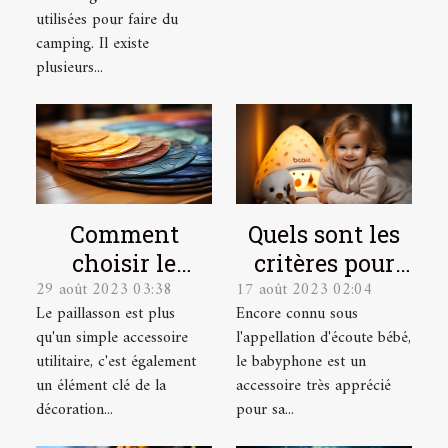
bien choisir
utilisées pour faire du
une tente de
camping. Il existe
camping ?
plusieurs...
Quels sont les
Comment
critères pour
choisir le
17 août 2023 02:04
29 août 2023 03:38
choisir le
paillasson sur
Encore connu sous
Le paillasson est plus
meilleur
mesure parfait
l'appellation d'écoute bébé,
qu'un simple accessoire
babyphone
pour votre
le babyphone est un
utilitaire, c'est également
vidéo ?
intérieur et
accessoire très apprécié
un élément clé de la
extérieur
pour sa...
décoration...