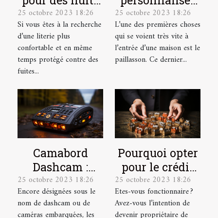
pour des nuits
personnaliser
25 octobre 2023 18:26
25 octobre 2023 18:26
plus
votre
Si vous êtes à la recherche
L’une des premières choses
confortables et
paillasson ?
d’une literie plus
qui se voient très vite à
plus douces !
confortable et en même
l’entrée d’une maison est le
temps protégé contre des
paillasson. Ce dernier...
fuites...
Camabord
Pourquoi opter
Dashcam :
pour le crédit
25 octobre 2023 18:26
25 octobre 2023 18:26
Qu’est-ce
immobilier en
Encore désignées sous le
Etes-vous fonctionnaire ?
qu’une boite
tant que
nom de dashcam ou de
Avez-vous l’intention de
noire vidéo ?
fonctionnaire ?
caméras embarquées, les
devenir propriétaire de