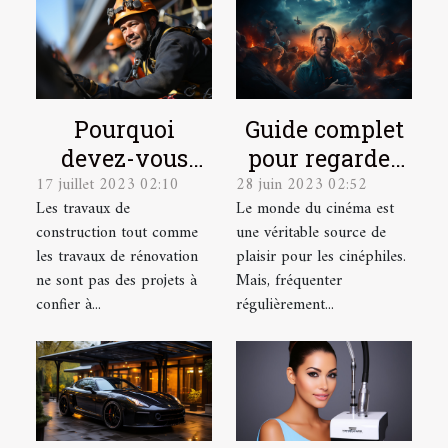
Pourquoi
Guide complet
devez-vous
pour regarder
17 juillet 2023 02:10
28 juin 2023 02:52
faire appel à
des films
Les travaux de
Le monde du cinéma est
des cordistes
gratuitement
construction tout comme
une véritable source de
pour vos
en ligne
les travaux de rénovation
plaisir pour les cinéphiles.
travaux en
ne sont pas des projets à
Mais, fréquenter
hauteur ?
confier à...
régulièrement...