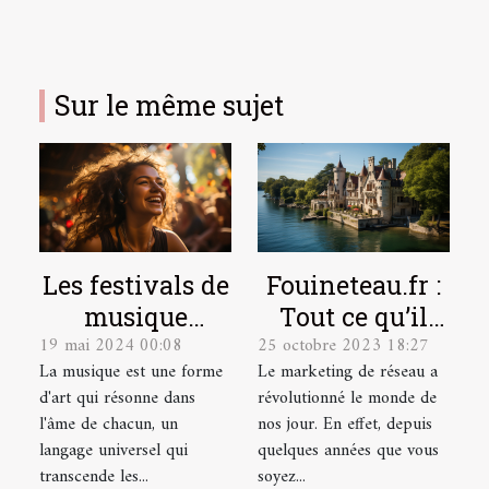
Sur le même sujet
Les festivals de
Fouineteau.fr :
musique
Tout ce qu’il
19 mai 2024 00:08
25 octobre 2023 18:27
indépendante
faut savoir sur
La musique est une forme
Le marketing de réseau a
et leur
ce site
d'art qui résonne dans
révolutionné le monde de
contribution à
l'âme de chacun, un
nos jour. En effet, depuis
la scène
langage universel qui
quelques années que vous
culturelle
transcende les...
soyez...