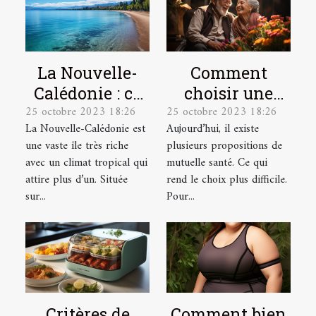
La Nouvelle-
Comment
Calédonie : ce
choisir une
25 octobre 2023 18:26
25 octobre 2023 18:26
qu’il faut
mutuelle santé
La Nouvelle-Calédonie est
Aujourd’hui, il existe
comprendre !
pour une
une vaste île très riche
plusieurs propositions de
personne
avec un climat tropical qui
mutuelle santé. Ce qui
âgée ?
attire plus d’un. Située
rend le choix plus difficile.
sur...
Pour...
Critères de
Comment bien