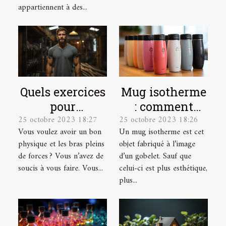
appartiennent à des...
Quels exercices
Mug isotherme
pour
: comment
25 octobre 2023 18:27
25 octobre 2023 18:26
développer ses
trouver un
Vous voulez avoir un bon
Un mug isotherme est cet
muscles ?
modèle de
physique et les bras pleins
objet fabriqué à l’image
qualité ?
de forces ? Vous n’avez de
d’un gobelet. Sauf que
soucis à vous faire. Vous...
celui-ci est plus esthétique,
plus...