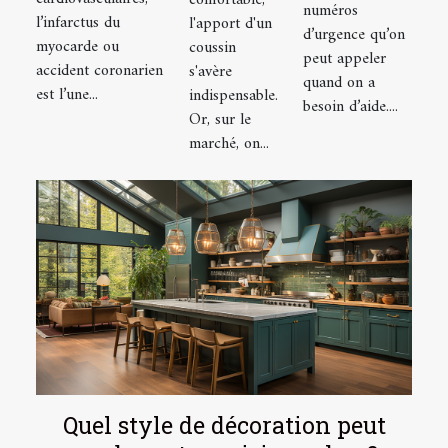
confortable,
à Lyon
numéros
et la
l’infarctus du
l'apport d'un
d’urgence qu’on
myocarde ou
coussin
réaction
peut appeler
accident coronarien
s'avère
d'urgence à
quand on a
est l’une...
indispensable.
avoir
besoin d’aide....
Or, sur le
marché, on...
Quel style de décoration peut