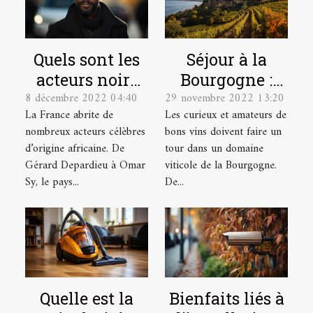
Quels sont les
Séjour à la
acteurs noirs
Bourgogne :
8 décembre 2022 04:40
29 novembre 2022 13:20
français les
quel domaine
La France abrite de
Les curieux et amateurs de
plus célèbres ?
viticole visiter
nombreux acteurs célèbres
bons vins doivent faire un
?
d’origine africaine. De
tour dans un domaine
Gérard Depardieu à Omar
viticole de la Bourgogne.
Sy, le pays...
De...
Quelle est la
Bienfaits liés à