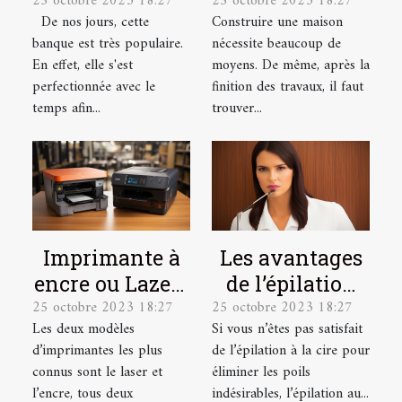
25 octobre 2023 18:27
25 octobre 2023 18:27
utilisateurs sur
quelles sont les
De nos jours, cette
Construire une maison
la banque en
garanties ?
banque est très populaire.
nécessite beaucoup de
ligne
En effet, elle s'est
moyens. De même, après la
Boursorama ?
perfectionnée avec le
finition des travaux, il faut
temps afin...
trouver...
Imprimante à
Les avantages
encre ou Lazer :
de l’épilation
25 octobre 2023 18:27
25 octobre 2023 18:27
laquelle
au laser et
Les deux modèles
Si vous n’êtes pas satisfait
choisir ?
comment se
d’imprimantes les plus
de l’épilation à la cire pour
préparer pour ?
connus sont le laser et
éliminer les poils
l’encre, tous deux
indésirables, l’épilation au...