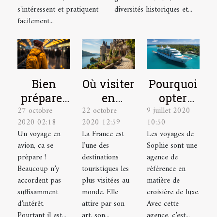
s'intéressent et pratiquent
diversités historiques et...
facilement...
Bien
Où visiter
Pourquoi
préparer
en
opter
27 octobre
22 octobre
9 juillet 2020
un vol :
France ?
pour une
2020 02:18
2020 12:59
10:50
comment
croisière
Un voyage en
La France est
Les voyages de
s’y
All
avion, ça se
l’une des
Sophie sont une
prendre ?
Inclusive
prépare !
destinations
agence de
?
Beaucoup n’y
touristiques les
référence en
accordent pas
plus visitées au
matière de
suffisamment
monde. Elle
croisière de luxe.
d’intérêt.
attire par son
Avec cette
Pourtant il est...
art, son...
agence, c’est...