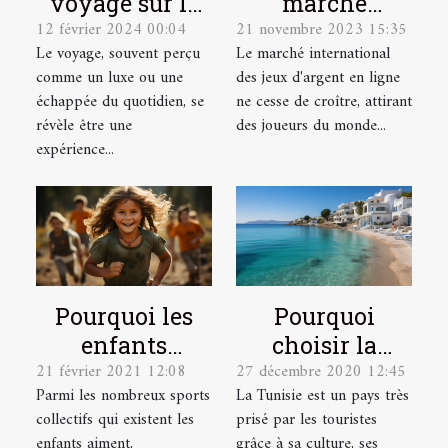
marché
voyage sur le
21 novembre 2023 15:35
12 février 2024 00:04
international
développement
Le marché international
Le voyage, souvent perçu
des jeux
des enfants :
des jeux d'argent en ligne
comme un luxe ou une
d'argent en
perspectives
ne cesse de croître, attirant
échappée du quotidien, se
ligne s'adapte
internationales
des joueurs du monde...
révèle être une
aux
expérience...
législations
locales
Pourquoi les
Pourquoi
enfants
choisir la
21 février 2021 12:08
27 décembre 2020 12:45
s'intéressent-
Tunisie pour
Parmi les nombreux sports
La Tunisie est un pays très
ils plus au
vos vacances ?
collectifs qui existent les
prisé par les touristes
football ?
enfants aiment,
grâce à sa culture, ses