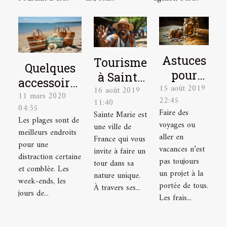
Astuces
Tourisme
Quelques
pour
à Sainte
accessoires
15 août 2019
financer
16 août 2019
Marie, on
11 mars 2020
pour jouir
22:45
11:40
vos
vous
04:35
des
Faire des
Sainte Marie est
projets
guide !
Les plages sont de
voyages ou
merveilles
une ville de
meilleurs endroits
de
aller en
France qui vous
des plages
pour une
voyages
vacances n’est
invite à faire un
d’Oléron
distraction certaine
pas toujours
sans
tour dans sa
et comblée. Les
un projet à la
nature unique.
effort
week-ends, les
portée de tous.
À travers ses...
jours de...
Les frais...