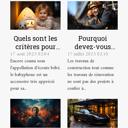
Quels sont les
Pourquoi
critères pour
devez-vous
17 août 2023 02:04
17 juillet 2023 02:10
choisir le
faire appel à
Encore connu sous
Les travaux de
meilleur
des cordistes
l'appellation d'écoute bébé,
construction tout comme
babyphone
pour vos
le babyphone est un
les travaux de rénovation
vidéo ?
travaux en
accessoire très apprécié
ne sont pas des projets à
hauteur ?
pour sa...
confier à...