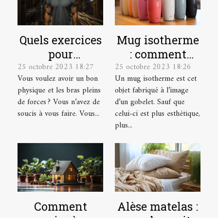
Quels exercices
Mug isotherme
pour
: comment
25 octobre 2023 18:27
25 octobre 2023 18:26
développer ses
trouver un
Vous voulez avoir un bon
Un mug isotherme est cet
muscles ?
modèle de
physique et les bras pleins
objet fabriqué à l’image
qualité ?
de forces ? Vous n’avez de
d’un gobelet. Sauf que
soucis à vous faire. Vous...
celui-ci est plus esthétique,
plus...
Comment
Alèse matelas :