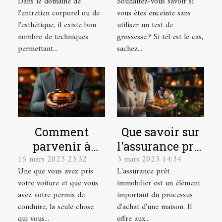
Dans le domaine de
Souhaitez-vous savoir si
grossesse
l'entretien corporel ou de
vous êtes enceinte sans
l'esthétique, il existe bon
utiliser un test de
nombre de techniques
grossesse ? Si tel est le cas,
permettant...
sachez...
Comment
Que savoir sur
parvenir à
l'assurance prêt
15 mars 2023 23:32
3 mars 2023 14:34
dénicher une
immobilier ?
Une que vous avez pris
L'assurance prêt
bonne
votre voiture et que vous
immobilier est un élément
assurance auto
avez votre permis de
important du processus
?
conduire, la seule chose
d'achat d'une maison. Il
qui vous...
offre aux...