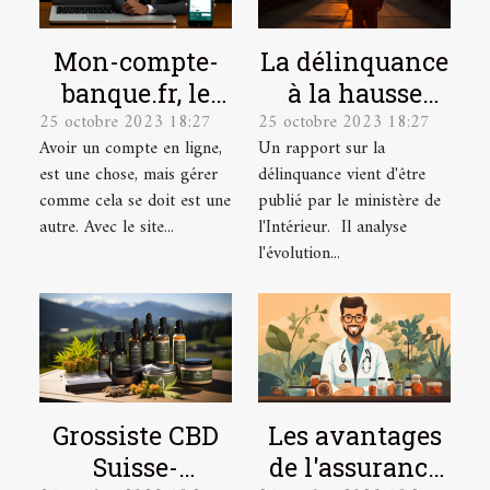
Mon-compte-
La délinquance
banque.fr, le
à la hausse
25 octobre 2023 18:27
25 octobre 2023 18:27
site idéal pour
depuis le
Avoir un compte en ligne,
Un rapport sur la
la gestion de
déconfinement
est une chose, mais gérer
délinquance vient d'être
vos comptes en
comme cela se doit est une
publié par le ministère de
ligne.
autre. Avec le site...
l'Intérieur. Il analyse
l'évolution...
Grossiste CBD
Les avantages
Suisse-
de l'assurance