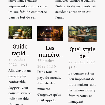
surveillance étaient
maladies cardiovasculaires,
chez soi
d'urgence à
auparavant exploitées par
l’infarctus du myocarde ou
avoir
les sociétés de commerce
accident coronarien est
dans le but de se...
l’une...
Guide
Les
Quel style
rapide
numéros
de
29 octobre
pour
29 octobre
à appeler
27 octobre 2022
décoration
2022 14:54
2022 11:16
choisir
en
18:24
peut
Afin d'avoir un
Dans tous les
un
La cuisine est un
situation
rendre
canapé plus
pays du monde,
lieu important de
coussin
d’urgence
confortable,
votre
il existe des
toute maison, tant
tropical
l'apport d'un
à Lyon
numéros
cuisine
les raisons pour y
coussin s'avère
d’urgence qu’on
faire recours ne
sobre ?
indispensable.
peut appeler
manquent
Or, sur le