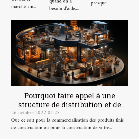
quand on a
presque...
marché, on...
besoin d’aide....
Pourquoi faire appel à une
structure de distribution et de
26 octobre 2022 01:28
développement technologique de
Que ce soit pour la commercialisation des produits finis
finition ?
de construction ou pour la construction de votre...