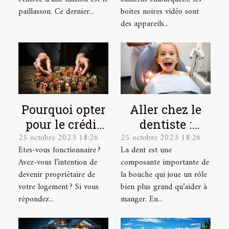
paillasson. Ce dernier...
boites noires vidéo sont
des appareils...
Pourquoi opter
Aller chez le
pour le crédit
dentiste :
25 octobre 2023 18:26
25 octobre 2023 18:26
immobilier en
parlons-en !
Etes-vous fonctionnaire ?
La dent est une
tant que
Avez-vous l’intention de
composante importante de
fonctionnaire ?
devenir propriétaire de
la bouche qui joue un rôle
votre logement ? Si vous
bien plus grand qu’aider à
répondez...
manger. En...