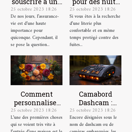
souscrire à une
pour des nuits
25 octobre 2023 18:26
25 octobre 2023 18:26
assurance vie ?
plus
De nos jours, l’assurance-
Si vous êtes à la recherche
confortables et
vie est d’une haute
d’une literie plus
plus douces !
importance pour
confortable et en même
quiconque. Cependant, il
temps protégé contre des
se pose la question...
fuites...
Comment
Camabord
personnaliser
Dashcam :
25 octobre 2023 18:26
25 octobre 2023 18:26
votre
Qu’est-ce
L’une des premières choses
Encore désignées sous le
paillasson ?
qu’une boite
qui se voient très vite à
nom de dashcam ou de
noire vidéo ?
l’entrée d’une maison est le
caméras embarquées, les