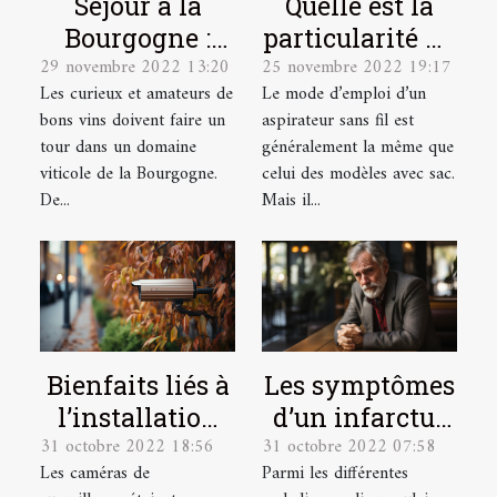
Séjour à la
Quelle est la
Bourgogne :
particularité du
29 novembre 2022 13:20
25 novembre 2022 19:17
quel domaine
mode d’emploi
Les curieux et amateurs de
Le mode d’emploi d’un
viticole visiter
d’un aspirateur
bons vins doivent faire un
aspirateur sans fil est
?
sans sacs ?
tour dans un domaine
généralement la même que
viticole de la Bourgogne.
celui des modèles avec sac.
De...
Mais il...
Bienfaits liés à
Les symptômes
l’installation
d’un infarctus
31 octobre 2022 18:56
31 octobre 2022 07:58
d’une caméra
du myocarde et
Les caméras de
Parmi les différentes
de surveillance
la réaction