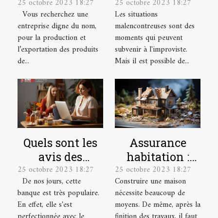
25 octobre 2023 18:27
25 octobre 2023 18:27
Producteur &
santé pour les
Vous recherchez une
Les situations
Exportateur
salariés
entreprise digne du nom,
malencontreuses sont des
pour la production et
moments qui peuvent
l’exportation des produits
subvenir à l'improviste.
de...
Mais il est possible de...
Quels sont les
Assurance
avis des
habitation :
25 octobre 2023 18:27
25 octobre 2023 18:27
utilisateurs sur
quelles sont les
De nos jours, cette
Construire une maison
la banque en
garanties ?
banque est très populaire.
nécessite beaucoup de
ligne
En effet, elle s'est
moyens. De même, après la
Boursorama ?
perfectionnée avec le
finition des travaux, il faut