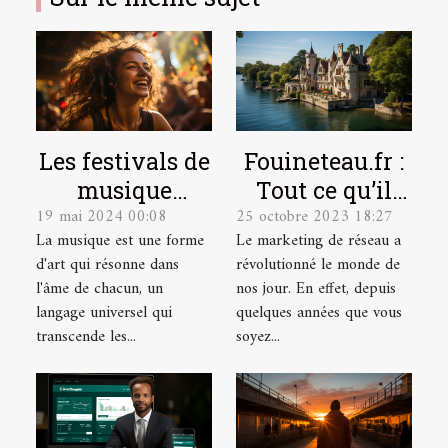
Les festivals de
Fouineteau.fr :
musique
Tout ce qu’il
19 mai 2024 00:08
25 octobre 2023 18:27
indépendante
faut savoir sur
La musique est une forme
Le marketing de réseau a
et leur
ce site
d'art qui résonne dans
révolutionné le monde de
contribution à
l'âme de chacun, un
nos jour. En effet, depuis
la scène
langage universel qui
quelques années que vous
culturelle
transcende les...
soyez...