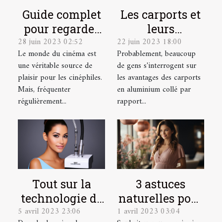
Guide complet
Les carports et
pour regarder
leurs
28 juin 2023 02:52
22 juin 2023 18:00
des films
avantages
Le monde du cinéma est
Probablement, beaucoup
gratuitement
une véritable source de
de gens s'interrogent sur
en ligne
plaisir pour les cinéphiles.
les avantages des carports
Mais, fréquenter
en aluminium collé par
régulièrement...
rapport...
Tout sur la
3 astuces
technologie de
naturelles pour
5 avril 2023 23:06
1 avril 2023 03:04
l'Hydrafacial
détecter une