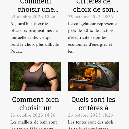
Comment
Critères de
choisir une
choix de son
25 octobre 2023 18:26
25 octobre 2023 18:26
mutuelle santé
congélateur
Aujourd’hui, il existe
Le congélateur représente
pour une
plusieurs propositions de
près de 20 % de facture
personne
mutuelle santé. Ce qui
d'électricité selon les
âgée ?
rend le choix plus difficile.
économies d'énergies et
Pour...
les...
Comment bien
Quels sont les
choisir un
critères à
25 octobre 2023 18:26
25 octobre 2023 18:26
maillot de bain
prendre en
Les maillots de bain sont
Les tentes sont des abris
de grande
compte pour