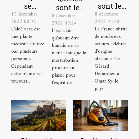
se
sont les
sont les
15 décembre
8 décembre
soigner
acteurs
8 décembre
astuces
2022 00:02
2022 04:40
2022 05:24
avec la
noirs
pour bien
L’aloé vera est
La France abrite
Il est clair
plante
français
se
une plante
de nombreux
qu’aucun être
aloé vera
les plus
masturber
médicale utilisée
acteurs célèbres
humain ne va
?
célèbres ?
par plusieurs
d’origine
?
nier le fait que la
personnes.
africaine. De
masturbation
Cependant,
Gérard
procure un
cette plante est
Depardieu à
plaisir pour
toujours...
Omar Sy, le
l’esprit de...
pays...