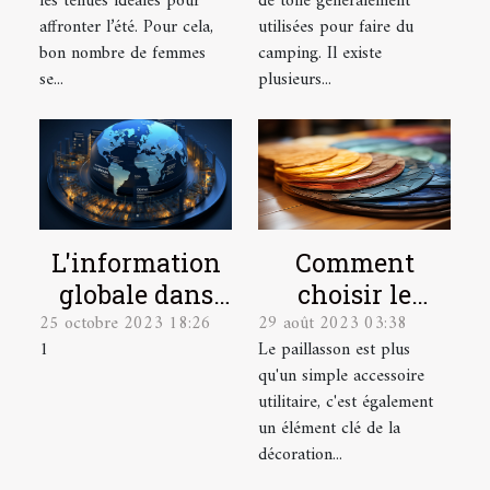
les tenues idéales pour
de toile généralement
taille ?
bien choisir
affronter l’été. Pour cela,
utilisées pour faire du
une tente de
bon nombre de femmes
camping. Il existe
camping ?
se...
plusieurs...
L'information
Comment
globale dans
choisir le
25 octobre 2023 18:26
29 août 2023 03:38
une seule
paillasson sur
1
Le paillasson est plus
plateforme
mesure parfait
qu'un simple accessoire
pour votre
utilitaire, c'est également
intérieur et
un élément clé de la
extérieur
décoration...