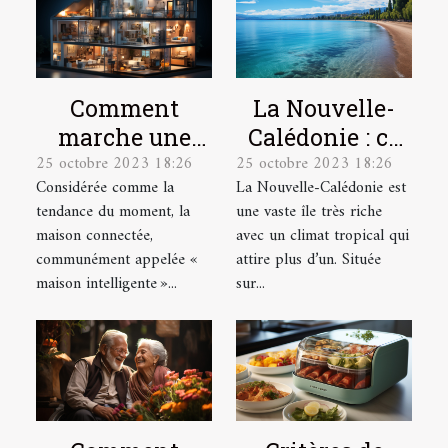
Comment
La Nouvelle-
marche une
Calédonie : ce
25 octobre 2023 18:26
25 octobre 2023 18:26
maison
qu’il faut
Considérée comme la
La Nouvelle-Calédonie est
connectée ?
comprendre !
tendance du moment, la
une vaste île très riche
maison connectée,
avec un climat tropical qui
communément appelée «
attire plus d’un. Située
maison intelligente »...
sur...