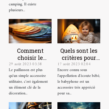
une tente de
camping. Il existe
camping ?
plusieurs...
Quels sont les
Comment
critères pour
choisir le
17 août 2023 02:04
29 août 2023 03:38
choisir le
paillasson sur
Encore connu sous
Le paillasson est plus
meilleur
mesure parfait
l'appellation d'écoute bébé,
qu'un simple accessoire
babyphone
pour votre
le babyphone est un
utilitaire, c'est également
vidéo ?
intérieur et
accessoire très apprécié
un élément clé de la
extérieur
pour sa...
décoration...