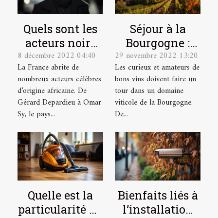
Quels sont les
Séjour à la
acteurs noirs
Bourgogne :
8 décembre 2022 04:40
29 novembre 2022 13:20
français les
quel domaine
La France abrite de
Les curieux et amateurs de
plus célèbres ?
viticole visiter
nombreux acteurs célèbres
bons vins doivent faire un
?
d’origine africaine. De
tour dans un domaine
Gérard Depardieu à Omar
viticole de la Bourgogne.
Sy, le pays...
De...
Quelle est la
Bienfaits liés à
particularité du
l’installation