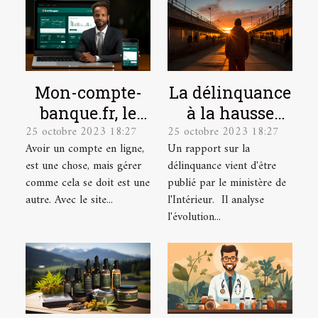
Mon-compte-
La délinquance
banque.fr, le
à la hausse
25 octobre 2023 18:27
25 octobre 2023 18:27
site idéal pour
depuis le
Avoir un compte en ligne,
Un rapport sur la
la gestion de
déconfinement
est une chose, mais gérer
délinquance vient d'être
vos comptes en
comme cela se doit est une
publié par le ministère de
ligne.
autre. Avec le site...
l'Intérieur. Il analyse
l'évolution...