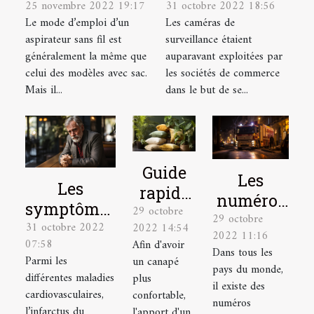
25 novembre 2022 19:17
31 octobre 2022 18:56
mode d’emploi
d’une caméra
Le mode d’emploi d’un
Les caméras de
d’un aspirateur
de surveillance
aspirateur sans fil est
surveillance étaient
sans sacs ?
chez soi
généralement la même que
auparavant exploitées par
celui des modèles avec sac.
les sociétés de commerce
Mais il...
dans le but de se...
Guide
Les
Les
rapide
numéros
symptômes
29 octobre
pour
29 octobre
à appeler
31 octobre 2022
d’un
2022 14:54
choisir
2022 11:16
en
07:58
Afin d'avoir
infarctus
Dans tous les
un
situation
Parmi les
un canapé
du
pays du monde,
coussin
différentes maladies
plus
d’urgence
il existe des
myocarde
tropical
cardiovasculaires,
confortable,
à Lyon
numéros
et la
l’infarctus du
l'apport d'un