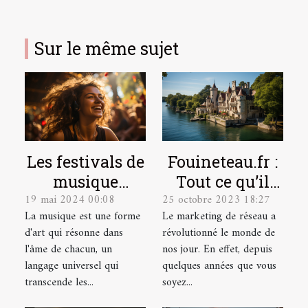
Sur le même sujet
Les festivals de
Fouineteau.fr :
musique
Tout ce qu’il
19 mai 2024 00:08
25 octobre 2023 18:27
indépendante
faut savoir sur
La musique est une forme
Le marketing de réseau a
et leur
ce site
d'art qui résonne dans
révolutionné le monde de
contribution à
l'âme de chacun, un
nos jour. En effet, depuis
la scène
langage universel qui
quelques années que vous
culturelle
transcende les...
soyez...