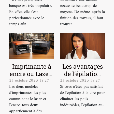
la banque en
garanties ?
banque est très populaire.
nécessite beaucoup de
ligne
En effet, elle s'est
moyens. De même, après la
Boursorama ?
perfectionnée avec le
finition des travaux, il faut
temps afin...
trouver...
Imprimante à
Les avantages
encre ou Lazer :
de l’épilation
25 octobre 2023 18:27
25 octobre 2023 18:27
laquelle
au laser et
Les deux modèles
Si vous n’êtes pas satisfait
choisir ?
comment se
d’imprimantes les plus
de l’épilation à la cire pour
préparer pour ?
connus sont le laser et
éliminer les poils
l’encre, tous deux
indésirables, l’épilation au...
appartiennent à des...