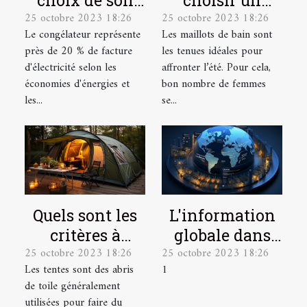
choix de son
choisir un
25 octobre 2023 18:26
25 octobre 2023 18:26
congélateur
maillot de bain
Le congélateur représente
Les maillots de bain sont
de grande
près de 20 % de facture
les tenues idéales pour
taille ?
d'électricité selon les
affronter l’été. Pour cela,
économies d'énergies et
bon nombre de femmes
les...
se...
L'information
Quels sont les
globale dans
critères à
25 octobre 2023 18:26
25 octobre 2023 18:26
une seule
prendre en
1
Les tentes sont des abris
plateforme
compte pour
de toile généralement
bien choisir
utilisées pour faire du