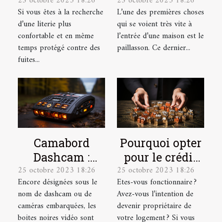
25 octobre 2023 18:26
25 octobre 2023 18:26
plus
votre
Si vous êtes à la recherche
L’une des premières choses
confortables et
paillasson ?
d’une literie plus
qui se voient très vite à
plus douces !
confortable et en même
l’entrée d’une maison est le
temps protégé contre des
paillasson. Ce dernier...
fuites...
Camabord
Pourquoi opter
Dashcam :
pour le crédit
25 octobre 2023 18:26
25 octobre 2023 18:26
Qu’est-ce
immobilier en
Encore désignées sous le
Etes-vous fonctionnaire ?
qu’une boite
tant que
nom de dashcam ou de
Avez-vous l’intention de
noire vidéo ?
fonctionnaire ?
caméras embarquées, les
devenir propriétaire de
boites noires vidéo sont
votre logement ? Si vous