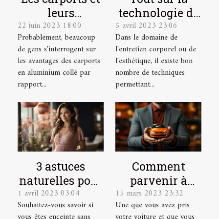
leurs
technologie de
22 juin 2023 18:00
5 avril 2023 23:06
avantages
l'Hydrafacial
Probablement, beaucoup
Dans le domaine de
de gens s'interrogent sur
l'entretien corporel ou de
les avantages des carports
l'esthétique, il existe bon
en aluminium collé par
nombre de techniques
rapport...
permettant...
3 astuces
Comment
naturelles pour
parvenir à
1 avril 2023 03:04
15 mars 2023 23:32
détecter une
dénicher une
Souhaitez-vous savoir si
Une que vous avez pris
grossesse
bonne
vous êtes enceinte sans
votre voiture et que vous