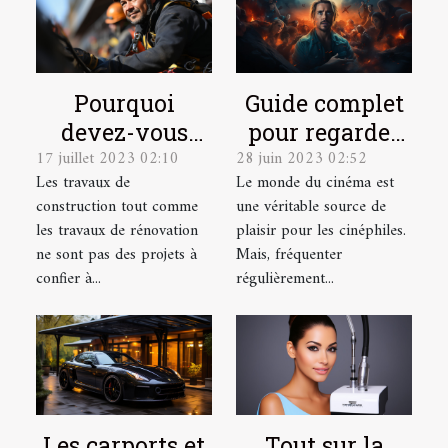
Pourquoi
Guide complet
devez-vous
pour regarder
17 juillet 2023 02:10
28 juin 2023 02:52
faire appel à
des films
Les travaux de
Le monde du cinéma est
des cordistes
gratuitement
construction tout comme
une véritable source de
pour vos
en ligne
les travaux de rénovation
plaisir pour les cinéphiles.
travaux en
ne sont pas des projets à
Mais, fréquenter
hauteur ?
confier à...
régulièrement...
Les carports et
Tout sur la