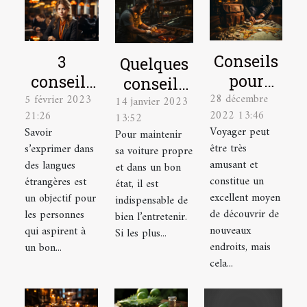
Conseils
3
Quelques
pour
conseils
conseils
28 décembre
élaborer
5 février 2023
pour
14 janvier 2023
pour bien
2022 13:46
21:26
13:52
le plan
mieux
entretenir
Voyager peut
Savoir
Pour maintenir
de
parler
sa voiture
être très
s’exprimer dans
sa voiture propre
voyage
une
amusant et
des langues
et dans un bon
idéal
langue
constitue un
étrangères est
état, il est
excellent moyen
un objectif pour
étrangère
indispensable de
de découvrir de
les personnes
bien l’entretenir.
nouveaux
qui aspirent à
Si les plus...
endroits, mais
un bon...
cela...