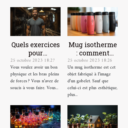
Quels exercices
Mug isotherme
pour
: comment
25 octobre 2023 18:27
25 octobre 2023 18:26
développer ses
trouver un
Vous voulez avoir un bon
Un mug isotherme est cet
muscles ?
modèle de
physique et les bras pleins
objet fabriqué à l’image
qualité ?
de forces ? Vous n’avez de
d’un gobelet. Sauf que
soucis à vous faire. Vous...
celui-ci est plus esthétique,
plus...