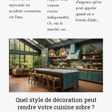
d’urgence qu’on
myocarde ou
coussin
réaction
peut appeler
accident coronarien
s'avère
d'urgence à
quand on a
est l’une...
indispensable.
avoir
besoin d’aide....
Or, sur le
marché, on...
Quel style de décoration peut
rendre votre cuisine sobre ?