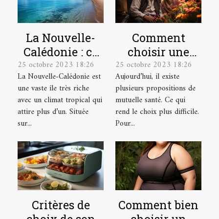
La Nouvelle-
Comment
Calédonie : ce
choisir une
25 octobre 2023 18:26
25 octobre 2023 18:26
qu’il faut
mutuelle santé
La Nouvelle-Calédonie est
Aujourd’hui, il existe
comprendre !
pour une
une vaste île très riche
plusieurs propositions de
personne
avec un climat tropical qui
mutuelle santé. Ce qui
âgée ?
attire plus d’un. Située
rend le choix plus difficile.
sur...
Pour...
Critères de
Comment bien