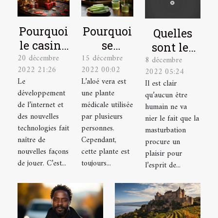
Pourquoi
Pourquoi
Quelles
le casino
se
sont les
20 décembre
15 décembre
en ligne
soigner
8 décembre
astuces
2022 21:26
2022 00:02
2022 05:24
est-il un
avec la
pour bien
Le
L’aloé vera est
Il est clair
excellent
plante
se
développement
une plante
qu’aucun être
choix ?
aloé vera
masturber
de l’internet et
médicale utilisée
humain ne va
?
des nouvelles
par plusieurs
?
nier le fait que la
technologies fait
personnes.
masturbation
naître de
Cependant,
procure un
nouvelles façons
cette plante est
plaisir pour
de jouer. C’est...
toujours...
l’esprit de...