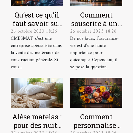
Qu’est ce qu’il
Comment
faut savoir sur
souscrire à une
25 octobre 2023 18:26
25 octobre 2023 18:26
CMESMAT ?
assurance vie ?
CMESMAT, c’est une
De nos jours, l’assurance-
entreprise spécialisée dans
vie est d’une haute
la vente des matériaux de
importance pour
construction générale. Si
quiconque. Cependant, il
vous...
se pose la question...
Alèse matelas :
Comment
pour des nuits
personnaliser