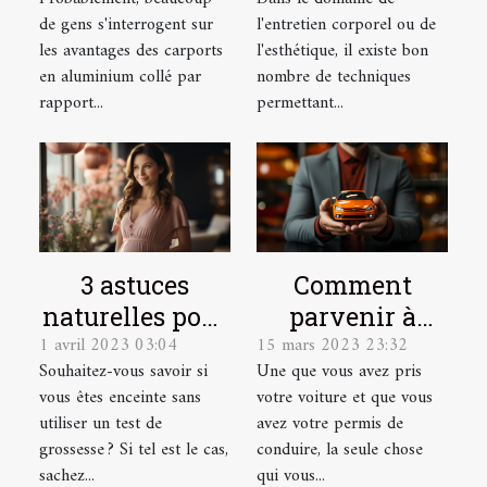
de gens s'interrogent sur
l'entretien corporel ou de
les avantages des carports
l'esthétique, il existe bon
en aluminium collé par
nombre de techniques
rapport...
permettant...
3 astuces
Comment
naturelles pour
parvenir à
1 avril 2023 03:04
15 mars 2023 23:32
détecter une
dénicher une
Souhaitez-vous savoir si
Une que vous avez pris
grossesse
bonne
vous êtes enceinte sans
votre voiture et que vous
assurance auto
utiliser un test de
avez votre permis de
?
grossesse ? Si tel est le cas,
conduire, la seule chose
sachez...
qui vous...