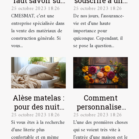
faut savoir sur
souscrire à une
25 octobre 2023 18:26
25 octobre 2023 18:26
CMESMAT ?
assurance vie ?
CMESMAT, c’est une
De nos jours, l’assurance-
entreprise spécialisée dans
vie est d’une haute
la vente des matériaux de
importance pour
construction générale. Si
quiconque. Cependant, il
vous...
se pose la question...
Alèse matelas :
Comment
pour des nuits
personnaliser
25 octobre 2023 18:26
25 octobre 2023 18:26
plus
votre
Si vous êtes à la recherche
L’une des premières choses
confortables et
paillasson ?
d’une literie plus
qui se voient très vite à
plus douces !
confortable et en même
l’entrée d’une maison est le