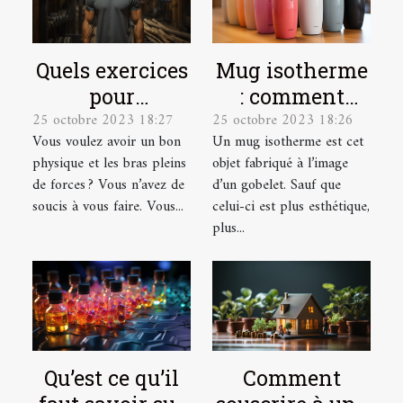
Quels exercices
Mug isotherme
pour
: comment
25 octobre 2023 18:27
25 octobre 2023 18:26
développer ses
trouver un
Vous voulez avoir un bon
Un mug isotherme est cet
muscles ?
modèle de
physique et les bras pleins
objet fabriqué à l’image
qualité ?
de forces ? Vous n’avez de
d’un gobelet. Sauf que
soucis à vous faire. Vous...
celui-ci est plus esthétique,
plus...
Qu’est ce qu’il
Comment