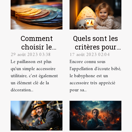
Quels sont les
Comment
critères pour
choisir le
17 août 2023 02:04
29 août 2023 03:38
choisir le
paillasson sur
Encore connu sous
Le paillasson est plus
meilleur
mesure parfait
l'appellation d'écoute bébé,
qu'un simple accessoire
babyphone
pour votre
le babyphone est un
utilitaire, c'est également
vidéo ?
intérieur et
accessoire très apprécié
un élément clé de la
extérieur
pour sa...
décoration...