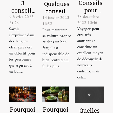
Conseils
3
Quelques
pour
conseils
conseils
28 décembre
élaborer
5 février 2023
pour
14 janvier 2023
pour bien
2022 13:46
21:26
13:52
le plan
mieux
entretenir
Voyager peut
Savoir
Pour maintenir
de
parler
sa voiture
être très
s’exprimer dans
sa voiture propre
voyage
une
amusant et
des langues
et dans un bon
idéal
langue
constitue un
étrangères est
état, il est
excellent moyen
un objectif pour
étrangère
indispensable de
de découvrir de
les personnes
bien l’entretenir.
nouveaux
qui aspirent à
Si les plus...
endroits, mais
un bon...
cela...
Pourquoi
Pourquoi
Quelles