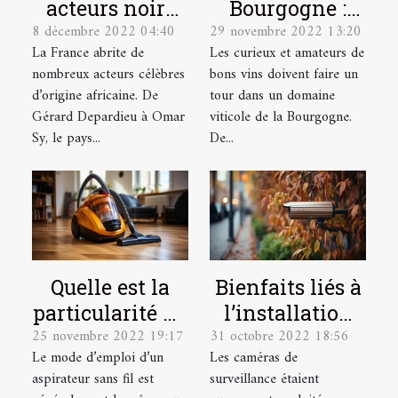
acteurs noirs
Bourgogne :
8 décembre 2022 04:40
29 novembre 2022 13:20
français les
quel domaine
La France abrite de
Les curieux et amateurs de
plus célèbres ?
viticole visiter
nombreux acteurs célèbres
bons vins doivent faire un
?
d’origine africaine. De
tour dans un domaine
Gérard Depardieu à Omar
viticole de la Bourgogne.
Sy, le pays...
De...
Quelle est la
Bienfaits liés à
particularité du
l’installation
25 novembre 2022 19:17
31 octobre 2022 18:56
mode d’emploi
d’une caméra
Le mode d’emploi d’un
Les caméras de
d’un aspirateur
de surveillance
aspirateur sans fil est
surveillance étaient
sans sacs ?
chez soi