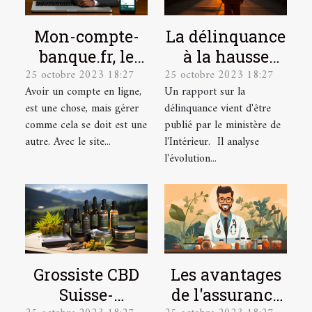
Mon-compte-
La délinquance
banque.fr, le
à la hausse
25 octobre 2023 18:27
25 octobre 2023 18:27
site idéal pour
depuis le
Avoir un compte en ligne,
Un rapport sur la
la gestion de
déconfinement
est une chose, mais gérer
délinquance vient d'être
vos comptes en
comme cela se doit est une
publié par le ministère de
ligne.
autre. Avec le site...
l'Intérieur. Il analyse
l'évolution...
Grossiste CBD
Les avantages
Suisse-
de l'assurance