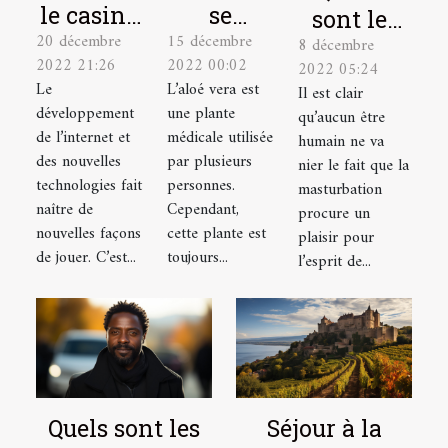
le casino
se
sont les
20 décembre
15 décembre
en ligne
soigner
8 décembre
astuces
2022 21:26
2022 00:02
2022 05:24
est-il un
avec la
pour bien
Le
L’aloé vera est
Il est clair
excellent
plante
se
développement
une plante
qu’aucun être
choix ?
aloé vera
masturber
de l’internet et
médicale utilisée
humain ne va
?
des nouvelles
par plusieurs
?
nier le fait que la
technologies fait
personnes.
masturbation
naître de
Cependant,
procure un
nouvelles façons
cette plante est
plaisir pour
de jouer. C’est...
toujours...
l’esprit de...
Quels sont les
Séjour à la