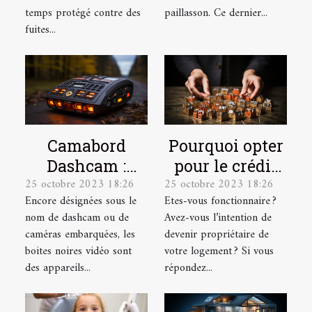
temps protégé contre des
paillasson. Ce dernier...
fuites...
Camabord
Pourquoi opter
Dashcam :
pour le crédit
25 octobre 2023 18:26
25 octobre 2023 18:26
Qu’est-ce
immobilier en
Encore désignées sous le
Etes-vous fonctionnaire ?
qu’une boite
tant que
nom de dashcam ou de
Avez-vous l’intention de
noire vidéo ?
fonctionnaire ?
caméras embarquées, les
devenir propriétaire de
boites noires vidéo sont
votre logement ? Si vous
des appareils...
répondez...