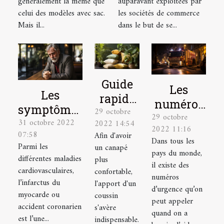
généralement la même que
auparavant exploitées par
celui des modèles avec sac.
les sociétés de commerce
Mais il...
dans le but de se...
Guide
Les
Les
rapide
numéros
symptômes
29 octobre
pour
29 octobre
à appeler
31 octobre 2022
d’un
2022 14:54
choisir
2022 11:16
en
07:58
Afin d'avoir
infarctus
Dans tous les
un
situation
Parmi les
un canapé
du
pays du monde,
coussin
différentes maladies
plus
d’urgence
il existe des
myocarde
tropical
cardiovasculaires,
confortable,
à Lyon
numéros
et la
l’infarctus du
l'apport d'un
d’urgence qu’on
myocarde ou
coussin
réaction
peut appeler
accident coronarien
s'avère
d'urgence à
quand on a
est l’une...
indispensable.