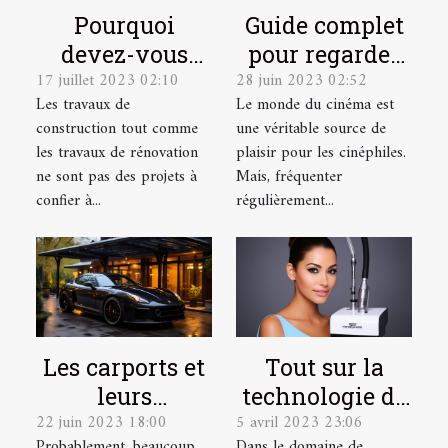
Pourquoi
Guide complet
devez-vous
pour regarder
17 juillet 2023 02:10
28 juin 2023 02:52
faire appel à
des films
Les travaux de
Le monde du cinéma est
des cordistes
gratuitement
construction tout comme
une véritable source de
pour vos
en ligne
les travaux de rénovation
plaisir pour les cinéphiles.
travaux en
ne sont pas des projets à
Mais, fréquenter
hauteur ?
confier à...
régulièrement...
Les carports et
Tout sur la
leurs
technologie de
22 juin 2023 18:00
5 avril 2023 23:06
avantages
l'Hydrafacial
Probablement, beaucoup
Dans le domaine de