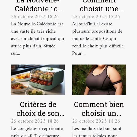
Calédonie : ce
choisir une
25 octobre 2023 18:26
25 octobre 2023 18:26
qu’il faut
mutuelle santé
La Nouvelle-Calédonie est
Aujourd’hui, il existe
comprendre !
pour une
une vaste île très riche
plusieurs propositions de
personne
avec un climat tropical qui
mutuelle santé. Ce qui
âgée ?
attire plus d’un. Située
rend le choix plus difficile.
sur...
Pour...
Critères de
Comment bien
choix de son
choisir un
25 octobre 2023 18:26
25 octobre 2023 18:26
congélateur
maillot de bain
Le congélateur représente
Les maillots de bain sont
de grande
près de 20 % de facture
les tenues idéales pour