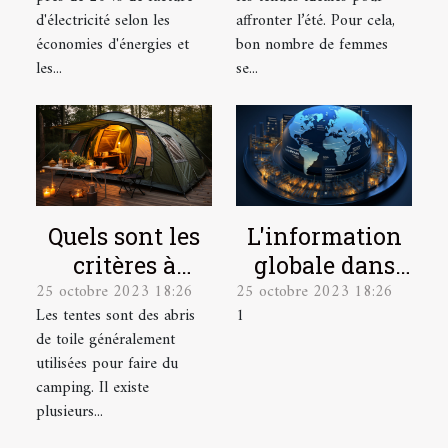
taille ?
d'électricité selon les
affronter l’été. Pour cela,
économies d'énergies et
bon nombre de femmes
les...
se...
L'information
Quels sont les
globale dans
critères à
25 octobre 2023 18:26
25 octobre 2023 18:26
une seule
prendre en
1
Les tentes sont des abris
plateforme
compte pour
de toile généralement
bien choisir
utilisées pour faire du
une tente de
camping. Il existe
camping ?
plusieurs...