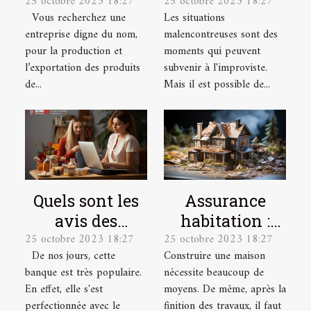
25 octobre 2023 18:27
25 octobre 2023 18:27
Producteur &
santé pour les
Vous recherchez une
Les situations
Exportateur
salariés
entreprise digne du nom,
malencontreuses sont des
pour la production et
moments qui peuvent
l’exportation des produits
subvenir à l'improviste.
de...
Mais il est possible de...
Quels sont les
Assurance
avis des
habitation :
25 octobre 2023 18:27
25 octobre 2023 18:27
utilisateurs sur
quelles sont les
De nos jours, cette
Construire une maison
la banque en
garanties ?
banque est très populaire.
nécessite beaucoup de
ligne
En effet, elle s'est
moyens. De même, après la
Boursorama ?
perfectionnée avec le
finition des travaux, il faut