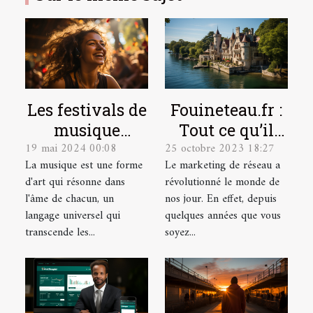
Les festivals de
Fouineteau.fr :
musique
Tout ce qu’il
19 mai 2024 00:08
25 octobre 2023 18:27
indépendante
faut savoir sur
La musique est une forme
Le marketing de réseau a
et leur
ce site
d'art qui résonne dans
révolutionné le monde de
contribution à
l'âme de chacun, un
nos jour. En effet, depuis
la scène
langage universel qui
quelques années que vous
culturelle
transcende les...
soyez...