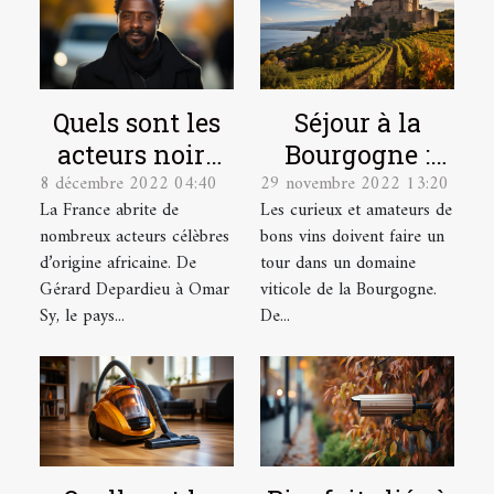
Quels sont les
Séjour à la
acteurs noirs
Bourgogne :
8 décembre 2022 04:40
29 novembre 2022 13:20
français les
quel domaine
La France abrite de
Les curieux et amateurs de
plus célèbres ?
viticole visiter
nombreux acteurs célèbres
bons vins doivent faire un
?
d’origine africaine. De
tour dans un domaine
Gérard Depardieu à Omar
viticole de la Bourgogne.
Sy, le pays...
De...