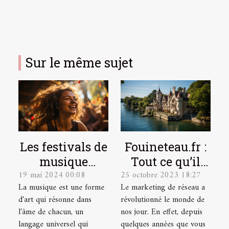
Sur le même sujet
Les festivals de
Fouineteau.fr :
musique
Tout ce qu’il
19 mai 2024 00:08
25 octobre 2023 18:27
indépendante
faut savoir sur
La musique est une forme
Le marketing de réseau a
et leur
ce site
d'art qui résonne dans
révolutionné le monde de
contribution à
l'âme de chacun, un
nos jour. En effet, depuis
la scène
langage universel qui
quelques années que vous