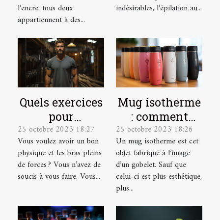
l’encre, tous deux
indésirables, l’épilation au...
appartiennent à des...
Quels exercices
Mug isotherme
pour
: comment
25 octobre 2023 18:27
25 octobre 2023 18:26
développer ses
trouver un
Vous voulez avoir un bon
Un mug isotherme est cet
muscles ?
modèle de
physique et les bras pleins
objet fabriqué à l’image
qualité ?
de forces ? Vous n’avez de
d’un gobelet. Sauf que
soucis à vous faire. Vous...
celui-ci est plus esthétique,
plus...