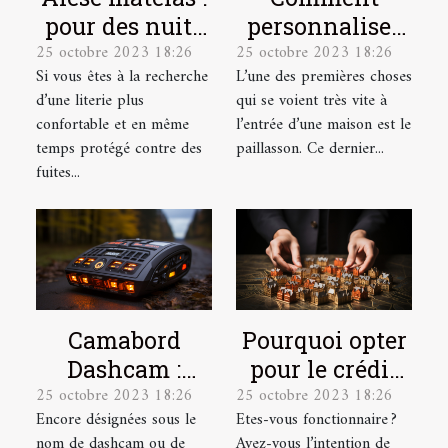
pour des nuits
personnaliser
25 octobre 2023 18:26
25 octobre 2023 18:26
plus
votre
Si vous êtes à la recherche
L’une des premières choses
confortables et
paillasson ?
d’une literie plus
qui se voient très vite à
plus douces !
confortable et en même
l’entrée d’une maison est le
temps protégé contre des
paillasson. Ce dernier...
fuites...
Camabord
Pourquoi opter
Dashcam :
pour le crédit
25 octobre 2023 18:26
25 octobre 2023 18:26
Qu’est-ce
immobilier en
Encore désignées sous le
Etes-vous fonctionnaire ?
qu’une boite
tant que
nom de dashcam ou de
Avez-vous l’intention de