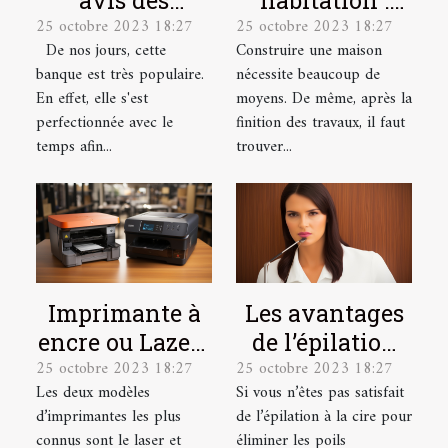
25 octobre 2023 18:27
25 octobre 2023 18:27
utilisateurs sur
quelles sont les
De nos jours, cette
Construire une maison
la banque en
garanties ?
banque est très populaire.
nécessite beaucoup de
ligne
En effet, elle s'est
moyens. De même, après la
Boursorama ?
perfectionnée avec le
finition des travaux, il faut
temps afin...
trouver...
Imprimante à
Les avantages
encre ou Lazer :
de l’épilation
25 octobre 2023 18:27
25 octobre 2023 18:27
laquelle
au laser et
Les deux modèles
Si vous n’êtes pas satisfait
choisir ?
comment se
d’imprimantes les plus
de l’épilation à la cire pour
préparer pour ?
connus sont le laser et
éliminer les poils