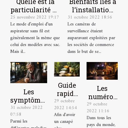
Quelle est la
Bienfaits liés à
particularité du
l’installation
25 novembre 2022 19:17
31 octobre 2022 18:56
mode d’emploi
d’une caméra
Le mode d’emploi d’un
Les caméras de
d’un aspirateur
de surveillance
aspirateur sans fil est
surveillance étaient
sans sacs ?
chez soi
généralement la même que
auparavant exploitées par
celui des modèles avec sac.
les sociétés de commerce
Mais il...
dans le but de se...
Guide
Les
Les
rapide
numéros
symptômes
29 octobre
pour
29 octobre
à appeler
31 octobre 2022
d’un
2022 14:54
choisir
2022 11:16
en
07:58
Afin d'avoir
infarctus
Dans tous les
un
situation
Parmi les
un canapé
du
pays du monde,
coussin