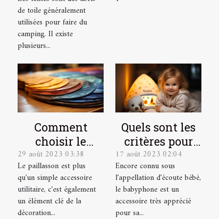
plateforme
compte pour
de toile généralement
bien choisir
utilisées pour faire du
une tente de
camping. Il existe
camping ?
plusieurs...
Quels sont les
Comment
critères pour
choisir le
17 août 2023 02:04
29 août 2023 03:38
choisir le
paillasson sur
Encore connu sous
Le paillasson est plus
meilleur
mesure parfait
l'appellation d'écoute bébé,
qu'un simple accessoire
babyphone
pour votre
le babyphone est un
utilitaire, c'est également
vidéo ?
intérieur et
accessoire très apprécié
un élément clé de la
extérieur
pour sa...
décoration...