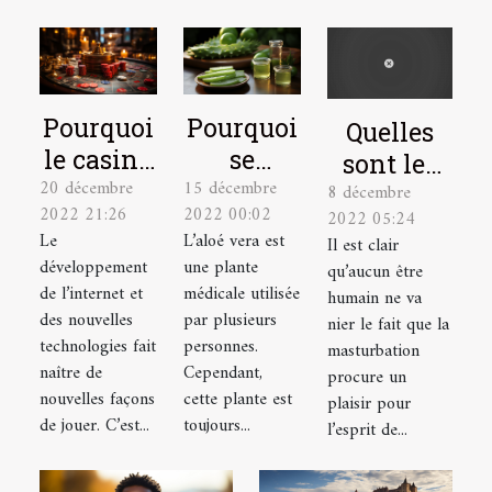
Pourquoi
Pourquoi
Quelles
le casino
se
sont les
20 décembre
15 décembre
en ligne
soigner
8 décembre
astuces
2022 21:26
2022 00:02
2022 05:24
est-il un
avec la
pour bien
Le
L’aloé vera est
Il est clair
excellent
plante
se
développement
une plante
qu’aucun être
choix ?
aloé vera
masturber
de l’internet et
médicale utilisée
humain ne va
?
des nouvelles
par plusieurs
?
nier le fait que la
technologies fait
personnes.
masturbation
naître de
Cependant,
procure un
nouvelles façons
cette plante est
plaisir pour
de jouer. C’est...
toujours...
l’esprit de...