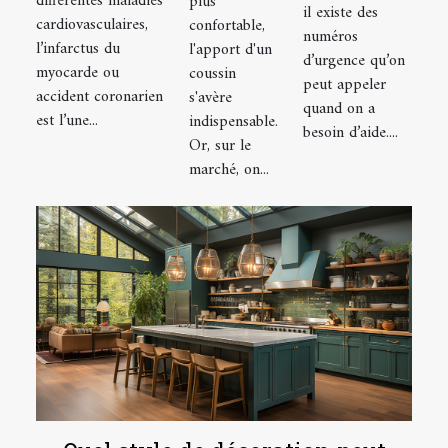
différentes maladies
plus
d’urgence
il existe des
myocarde
tropical
cardiovasculaires,
confortable,
à Lyon
numéros
et la
l’infarctus du
l'apport d'un
d’urgence qu’on
myocarde ou
coussin
réaction
peut appeler
accident coronarien
s'avère
d'urgence à
quand on a
est l’une...
indispensable.
avoir
besoin d’aide....
Or, sur le
marché, on...