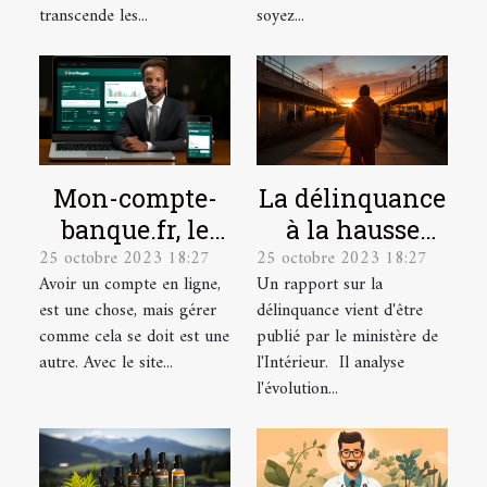
culturelle
transcende les...
soyez...
Mon-compte-
La délinquance
banque.fr, le
à la hausse
25 octobre 2023 18:27
25 octobre 2023 18:27
site idéal pour
depuis le
Avoir un compte en ligne,
Un rapport sur la
la gestion de
déconfinement
est une chose, mais gérer
délinquance vient d'être
vos comptes en
comme cela se doit est une
publié par le ministère de
ligne.
autre. Avec le site...
l'Intérieur. Il analyse
l'évolution...