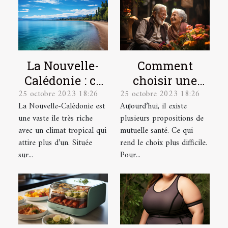
La Nouvelle-
Comment
Calédonie : ce
choisir une
25 octobre 2023 18:26
25 octobre 2023 18:26
qu’il faut
mutuelle santé
La Nouvelle-Calédonie est
Aujourd’hui, il existe
comprendre !
pour une
une vaste île très riche
plusieurs propositions de
personne
avec un climat tropical qui
mutuelle santé. Ce qui
âgée ?
attire plus d’un. Située
rend le choix plus difficile.
sur...
Pour...