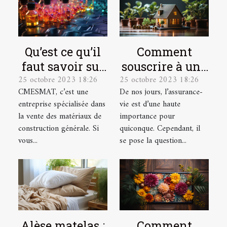
Qu’est ce qu’il
Comment
faut savoir sur
souscrire à une
25 octobre 2023 18:26
25 octobre 2023 18:26
CMESMAT ?
assurance vie ?
CMESMAT, c’est une
De nos jours, l’assurance-
entreprise spécialisée dans
vie est d’une haute
la vente des matériaux de
importance pour
construction générale. Si
quiconque. Cependant, il
vous...
se pose la question...
Alèse matelas :
Comment