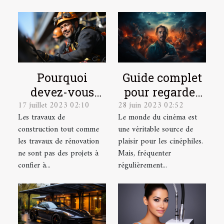
Pourquoi
Guide complet
devez-vous
pour regarder
17 juillet 2023 02:10
28 juin 2023 02:52
faire appel à
des films
Les travaux de
Le monde du cinéma est
des cordistes
gratuitement
construction tout comme
une véritable source de
pour vos
en ligne
les travaux de rénovation
plaisir pour les cinéphiles.
travaux en
ne sont pas des projets à
Mais, fréquenter
hauteur ?
confier à...
régulièrement...