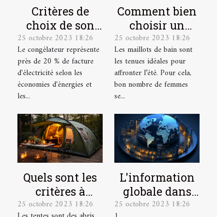
Critères de
Comment bien
choix de son
choisir un
25 octobre 2023 18:26
25 octobre 2023 18:26
congélateur
maillot de bain
Le congélateur représente
Les maillots de bain sont
de grande
près de 20 % de facture
les tenues idéales pour
taille ?
d'électricité selon les
affronter l’été. Pour cela,
économies d'énergies et
bon nombre de femmes
les...
se...
L'information
Quels sont les
globale dans
critères à
25 octobre 2023 18:26
25 octobre 2023 18:26
une seule
prendre en
1
Les tentes sont des abris