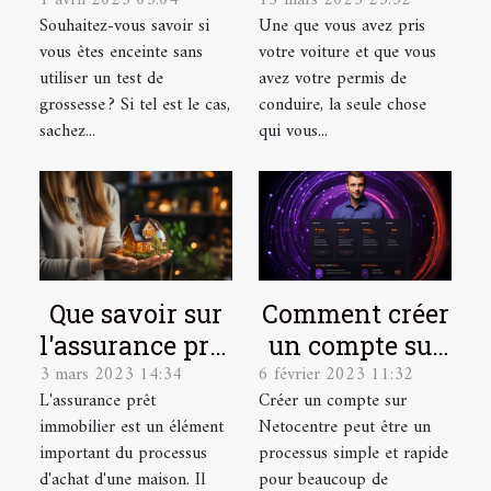
détecter une
dénicher une
Souhaitez-vous savoir si
Une que vous avez pris
grossesse
bonne
vous êtes enceinte sans
votre voiture et que vous
assurance auto
utiliser un test de
avez votre permis de
?
grossesse ? Si tel est le cas,
conduire, la seule chose
sachez...
qui vous...
Que savoir sur
Comment créer
l'assurance prêt
un compte sur
3 mars 2023 14:34
6 février 2023 11:32
immobilier ?
Netocentre ?
L'assurance prêt
Créer un compte sur
immobilier est un élément
Netocentre peut être un
important du processus
processus simple et rapide
d'achat d'une maison. Il
pour beaucoup de