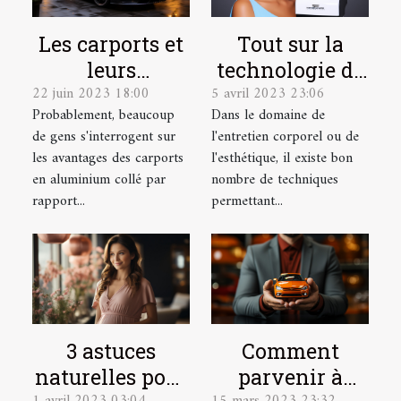
Les carports et
Tout sur la
leurs
technologie de
22 juin 2023 18:00
5 avril 2023 23:06
avantages
l'Hydrafacial
Probablement, beaucoup
Dans le domaine de
de gens s'interrogent sur
l'entretien corporel ou de
les avantages des carports
l'esthétique, il existe bon
en aluminium collé par
nombre de techniques
rapport...
permettant...
3 astuces
Comment
naturelles pour
parvenir à
1 avril 2023 03:04
15 mars 2023 23:32