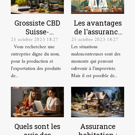
Grossiste CBD
Les avantages
Suisse-
de l'assurance
25 octobre 2023 18:27
25 octobre 2023 18:27
Producteur &
santé pour les
Vous recherchez une
Les situations
Exportateur
salariés
entreprise digne du nom,
malencontreuses sont des
pour la production et
moments qui peuvent
l’exportation des produits
subvenir à l'improviste.
de...
Mais il est possible de...
Quels sont les
Assurance
avis des
habitation :