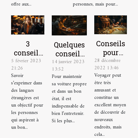
offre aux...
personnes, mais pour...
Conseils
3
Quelques
pour
conseils
conseils
28 décembre
élaborer
5 février 2023
pour
14 janvier 2023
pour bien
2022 13:46
21:26
13:52
le plan
mieux
entretenir
Voyager peut
Savoir
Pour maintenir
de
parler
sa voiture
être très
s’exprimer dans
sa voiture propre
voyage
une
amusant et
des langues
et dans un bon
idéal
langue
constitue un
étrangères est
état, il est
excellent moyen
un objectif pour
étrangère
indispensable de
de découvrir de
les personnes
bien l’entretenir.
nouveaux
qui aspirent à
Si les plus...
endroits, mais
un bon...
cela...