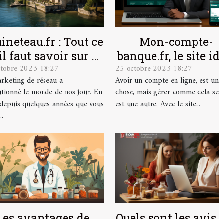
ineteau.fr : Tout ce
Mon-compte-
il faut savoir sur ce
banque.fr, le site i
ctobre 2023 18:27
25 octobre 2023 18:27
site
pour la gestion de
rketing de réseau a
Avoir un compte en ligne, est un
comptes en ligne
utionné le monde de nos jour. En
chose, mais gérer comme cela se
, depuis quelques années que vous
est une autre. Avec le site...
..
Les avantages de
Quels sont les avis