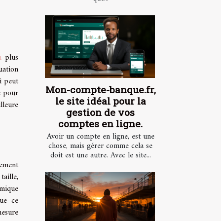
n
plus
uation
i peut
Mon-compte-banque.fr,
e pour
le site idéal pour la
lleure
gestion de vos
comptes en ligne.
Avoir un compte en ligne, est une
chose, mais gérer comme cela se
doit est une autre. Avec le site...
lement
aille,
rmique
que ce
mesure