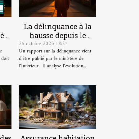
La délinquance à la
déal
hausse depuis le
25 octobre 2023 18:27
 vos
déconfinement
e
Un rapport sur la délinquance vient
.
 doit
d'être publié par le ministère de
l'Intérieur. Il analyse l'évolution...
 des
Assurance habitation