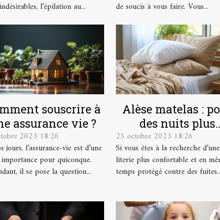
indésirables, l’épilation au...
de soucis à vous faire. Vous...
mment souscrire à
Alèse matelas : p
ne assurance vie ?
des nuits plus
ctobre 2023 18:26
25 octobre 2023 18:26
confortables et p
s jours, l’assurance-vie est d’une
Si vous êtes à la recherche d’une
douces !
 importance pour quiconque.
literie plus confortable et en m
ant, il se pose la question...
temps protégé contre des fuites..