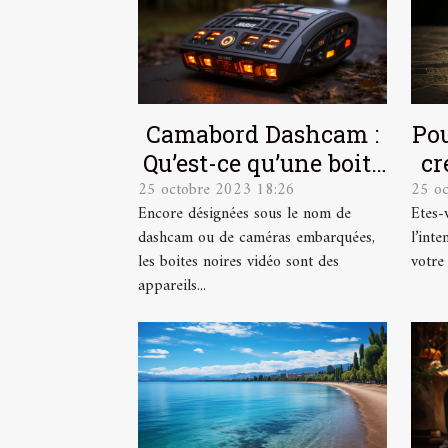
Camabord Dashcam :
Pou
Qu’est-ce qu’une boite
cr
25 octobre 2023 18:26
25 o
noire vidéo ?
Encore désignées sous le nom de
Etes-
dashcam ou de caméras embarquées,
l’int
les boites noires vidéo sont des
votre
appareils...