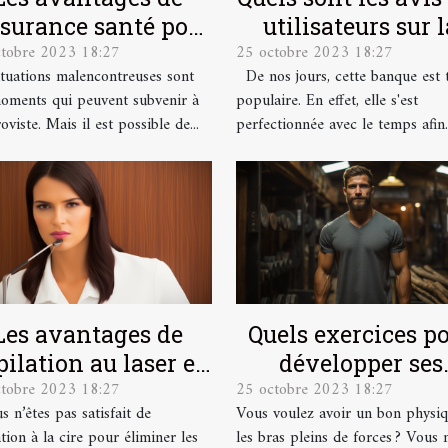
ssurance santé pour
utilisateurs sur l
ctobre 2023 18:27
25 octobre 2023 18:27
les salariés
banque en lign
ituations malencontreuses sont
De nos jours, cette banque est 
Boursorama ?
oments qui peuvent subvenir à
populaire. En effet, elle s'est
oviste. Mais il est possible de...
perfectionnée avec le temps afin..
Les avantages de
Quels exercices p
épilation au laser et
développer ses
ctobre 2023 18:27
25 octobre 2023 18:27
mment se préparer
muscles ?
s n’êtes pas satisfait de
Vous voulez avoir un bon physiq
pour ?
ation à la cire pour éliminer les
les bras pleins de forces ? Vous 