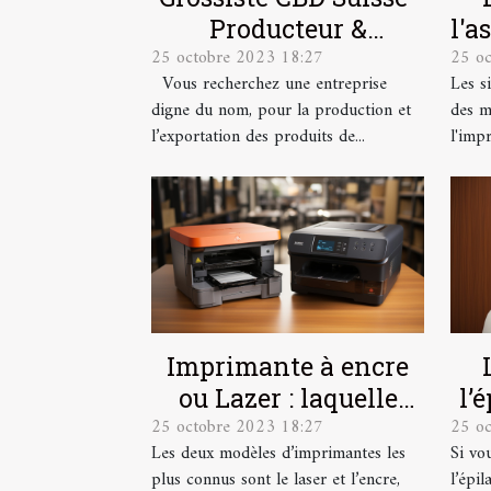
Producteur &
l'a
25 octobre 2023 18:27
25 o
Exportateur
Vous recherchez une entreprise
Les s
digne du nom, pour la production et
des m
l’exportation des produits de...
l'impr
Imprimante à encre
ou Lazer : laquelle
l’
25 octobre 2023 18:27
25 o
choisir ?
co
Les deux modèles d’imprimantes les
Si vou
plus connus sont le laser et l’encre,
l’épil