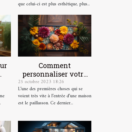
que celui-ci est plus esthétique, plus...
our
Comment
personnaliser votre
25 octobre 2023 18:26
lus
paillasson ?
L’une des premières choses qui se
ême
voient très vite à l’entrée d’une maison
.
est le paillasson. Ce dernier...