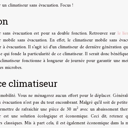
 un climatiseur sans évacuation. Focus !
on
r sans évacuation est pour sa double fonction. Retrouvez sur
le lie
r mobile sans évacuation. En effet, le climatiseur mobile sans évac
r à évacuation. Il s’agit ici d’un climatiseur de dernière génération qu
ce qui fonde la particularité de ce climatiseur. Il serait donc bénéfiqu
 climatiseur fonctionne à longueur de journée pour garantir une mei
des microbes.
ce climatiseur
a mobilité. Vous ne ménagerez aucun effort pour le déplacer. Généra
ns évacuation n’est pas du tout encombrant. Malgré qu’il soit de petite t
2
permettre de rafraichir une pièce de 30 m
avec un abaissement the
ur est une solution écologique et économique. Ceci dit, retenez 
rs classiques. Mis à part cela, il est également économique dans la 