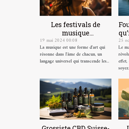
Les festivals de
Fou
musique
qu’
19 mai 2024 00:08
25 o
indépendante et leur
La musique est une forme d'art qui
Le ma
contribution à la
résonne dans l'âme de chacun, un
révol
scène culturelle
langage universel qui transcende les...
effet
soyez.
Grossiste CBD Suisse-