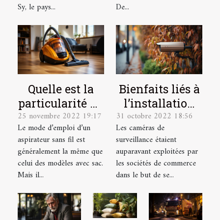
Sy, le pays...
De...
Quelle est la
Bienfaits liés à
particularité du
l’installation
25 novembre 2022 19:17
31 octobre 2022 18:56
mode d’emploi
d’une caméra
Le mode d’emploi d’un
Les caméras de
d’un aspirateur
de surveillance
aspirateur sans fil est
surveillance étaient
sans sacs ?
chez soi
généralement la même que
auparavant exploitées par
celui des modèles avec sac.
les sociétés de commerce
Mais il...
dans le but de se...