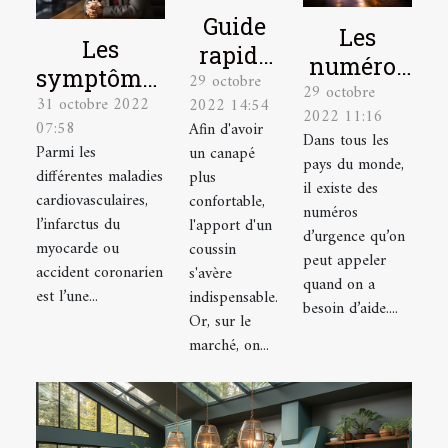
Guide
Les
Les
rapide
numéros
symptômes
29 octobre
pour
29 octobre
à appeler
31 octobre 2022
d’un
2022 14:54
choisir
2022 11:16
en
07:58
Afin d'avoir
infarctus
Dans tous les
un
situation
Parmi les
un canapé
du
pays du monde,
coussin
différentes maladies
plus
d’urgence
il existe des
myocarde
tropical
cardiovasculaires,
confortable,
à Lyon
numéros
et la
l’infarctus du
l'apport d'un
d’urgence qu’on
myocarde ou
coussin
réaction
peut appeler
accident coronarien
s'avère
d'urgence à
quand on a
est l’une...
indispensable.
avoir
besoin d’aide....
Or, sur le
marché, on...