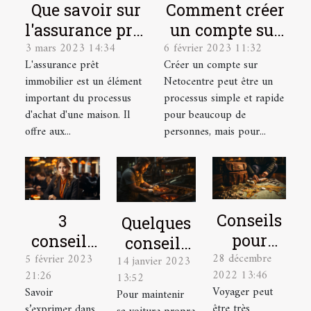
Que savoir sur
Comment créer
l'assurance prêt
un compte sur
3 mars 2023 14:34
6 février 2023 11:32
immobilier ?
Netocentre ?
L'assurance prêt
Créer un compte sur
immobilier est un élément
Netocentre peut être un
important du processus
processus simple et rapide
d'achat d'une maison. Il
pour beaucoup de
offre aux...
personnes, mais pour...
Conseils
3
Quelques
pour
conseils
conseils
28 décembre
élaborer
5 février 2023
pour
14 janvier 2023
pour bien
2022 13:46
21:26
13:52
le plan
mieux
entretenir
Voyager peut
Savoir
Pour maintenir
de
parler
sa voiture
être très
s’exprimer dans