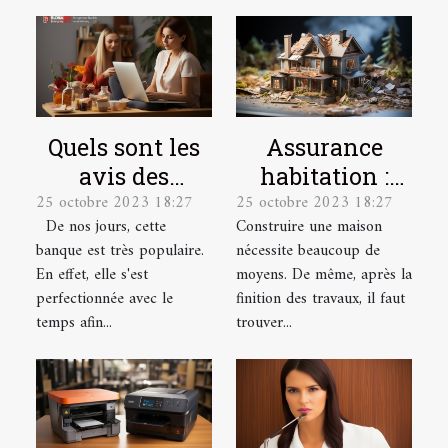
Quels sont les
Assurance
avis des
habitation :
25 octobre 2023 18:27
25 octobre 2023 18:27
utilisateurs sur
quelles sont les
De nos jours, cette
Construire une maison
la banque en
garanties ?
banque est très populaire.
nécessite beaucoup de
ligne
En effet, elle s'est
moyens. De même, après la
Boursorama ?
perfectionnée avec le
finition des travaux, il faut
temps afin...
trouver...