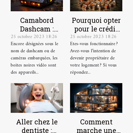
Camabord
Pourquoi opter
Dashcam :
pour le crédit
25 octobre 2023 18:26
25 octobre 2023 18:26
Qu’est-ce
immobilier en
Encore désignées sous le
Etes-vous fonctionnaire ?
qu’une boite
tant que
nom de dashcam ou de
Avez-vous l’intention de
noire vidéo ?
fonctionnaire ?
caméras embarquées, les
devenir propriétaire de
boites noires vidéo sont
votre logement ? Si vous
des appareils...
répondez...
Aller chez le
Comment
dentiste :
marche une