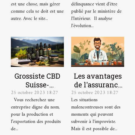
est une chose, mais gérer
délinquance vient d'être
vos comptes en
comme cela se doit est une
publié par le ministère de
ligne.
autre. Avec le site...
l'Intérieur. Il analyse
l'évolution...
Grossiste CBD
Les avantages
Suisse-
de l'assurance
25 octobre 2023 18:27
25 octobre 2023 18:27
Producteur &
santé pour les
Vous recherchez une
Les situations
Exportateur
salariés
entreprise digne du nom,
malencontreuses sont des
pour la production et
moments qui peuvent
l’exportation des produits
subvenir à l'improviste.
de...
Mais il est possible de...