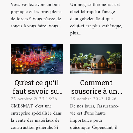
Vous voulez avoir un bon
Un mug isotherme est cet
muscles ?
modèle de
physique et les bras pleins
objet fabriqué à l’image
qualité ?
de forces ? Vous n’avez de
d’un gobelet. Sauf que
soucis à vous faire. Vous...
celui-ci est plus esthétique,
plus...
Qu’est ce qu’il
Comment
faut savoir sur
souscrire à une
25 octobre 2023 18:26
25 octobre 2023 18:26
CMESMAT ?
assurance vie ?
CMESMAT, c’est une
De nos jours, l’assurance-
entreprise spécialisée dans
vie est d’une haute
la vente des matériaux de
importance pour
construction générale. Si
quiconque. Cependant, il