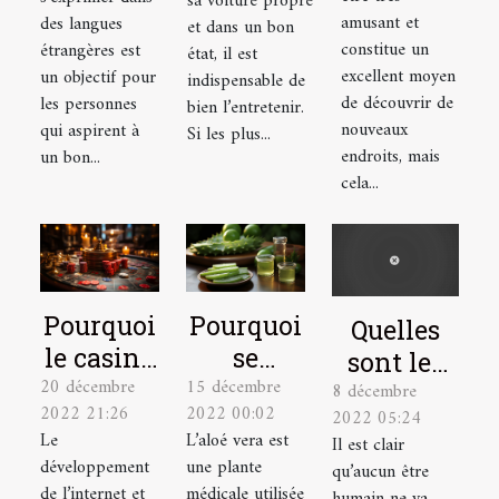
sa voiture propre
voyage
une
amusant et
des langues
et dans un bon
idéal
langue
constitue un
étrangères est
état, il est
excellent moyen
un objectif pour
étrangère
indispensable de
de découvrir de
les personnes
bien l’entretenir.
nouveaux
qui aspirent à
Si les plus...
endroits, mais
un bon...
cela...
Pourquoi
Pourquoi
Quelles
le casino
se
sont les
20 décembre
15 décembre
en ligne
soigner
8 décembre
astuces
2022 21:26
2022 00:02
2022 05:24
est-il un
avec la
pour bien
Le
L’aloé vera est
Il est clair
excellent
plante
se
développement
une plante
qu’aucun être
choix ?
aloé vera
masturber
de l’internet et
médicale utilisée