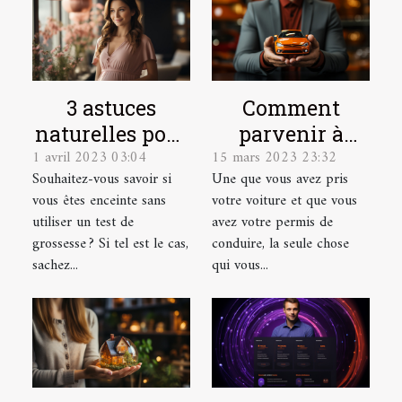
3 astuces
Comment
naturelles pour
parvenir à
1 avril 2023 03:04
15 mars 2023 23:32
détecter une
dénicher une
Souhaitez-vous savoir si
Une que vous avez pris
grossesse
bonne
vous êtes enceinte sans
votre voiture et que vous
assurance auto
utiliser un test de
avez votre permis de
?
grossesse ? Si tel est le cas,
conduire, la seule chose
sachez...
qui vous...