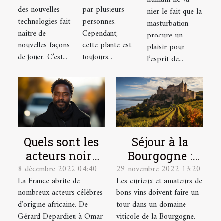
humain ne va
?
des nouvelles
par plusieurs
?
nier le fait que la
technologies fait
personnes.
masturbation
naître de
Cependant,
procure un
nouvelles façons
cette plante est
plaisir pour
de jouer. C’est...
toujours...
l’esprit de...
Quels sont les
Séjour à la
acteurs noirs
Bourgogne :
8 décembre 2022 04:40
29 novembre 2022 13:20
français les
quel domaine
La France abrite de
Les curieux et amateurs de
plus célèbres ?
viticole visiter
nombreux acteurs célèbres
bons vins doivent faire un
?
d’origine africaine. De
tour dans un domaine
Gérard Depardieu à Omar
viticole de la Bourgogne.