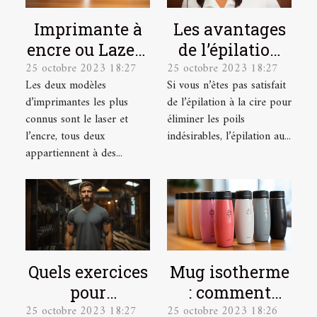
Imprimante à
Les avantages
encre ou Lazer :
de l’épilation
25 octobre 2023 18:27
25 octobre 2023 18:27
laquelle
au laser et
Les deux modèles
Si vous n’êtes pas satisfait
choisir ?
comment se
d’imprimantes les plus
de l’épilation à la cire pour
préparer pour ?
connus sont le laser et
éliminer les poils
l’encre, tous deux
indésirables, l’épilation au...
appartiennent à des...
Quels exercices
Mug isotherme
pour
: comment
25 octobre 2023 18:27
25 octobre 2023 18:26
développer ses
trouver un