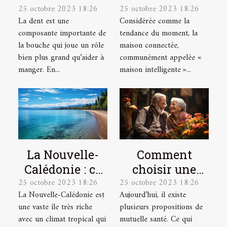
25 octobre 2023 18:26
25 octobre 2023 18:26
parlons-en !
maison
La dent est une
Considérée comme la
connectée ?
composante importante de
tendance du moment, la
la bouche qui joue un rôle
maison connectée,
bien plus grand qu’aider à
communément appelée «
manger. En...
maison intelligente »...
La Nouvelle-
Comment
Calédonie : ce
choisir une
25 octobre 2023 18:26
25 octobre 2023 18:26
qu’il faut
mutuelle santé
La Nouvelle-Calédonie est
Aujourd’hui, il existe
comprendre !
pour une
une vaste île très riche
plusieurs propositions de
personne
avec un climat tropical qui
mutuelle santé. Ce qui