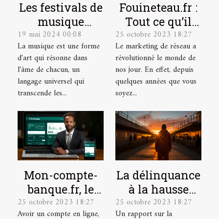
Les festivals de
Fouineteau.fr :
musique
Tout ce qu’il
19 mai 2024 00:08
25 octobre 2023 18:27
indépendante
faut savoir sur
La musique est une forme
Le marketing de réseau a
et leur
ce site
d'art qui résonne dans
révolutionné le monde de
contribution à
l'âme de chacun, un
nos jour. En effet, depuis
la scène
langage universel qui
quelques années que vous
culturelle
transcende les...
soyez...
Mon-compte-
La délinquance
banque.fr, le
à la hausse
25 octobre 2023 18:27
25 octobre 2023 18:27
site idéal pour
depuis le
Avoir un compte en ligne,
Un rapport sur la
la gestion de
déconfinement