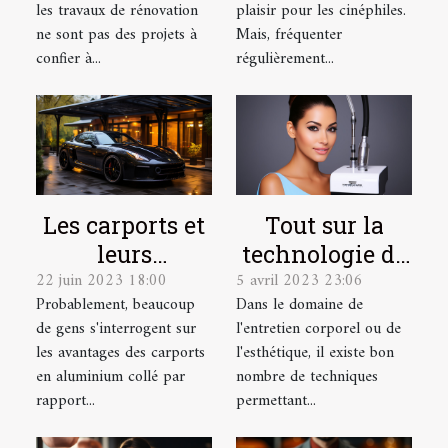
les travaux de rénovation
plaisir pour les cinéphiles.
travaux en
ne sont pas des projets à
Mais, fréquenter
hauteur ?
confier à...
régulièrement...
Les carports et
Tout sur la
leurs
technologie de
22 juin 2023 18:00
5 avril 2023 23:06
avantages
l'Hydrafacial
Probablement, beaucoup
Dans le domaine de
de gens s'interrogent sur
l'entretien corporel ou de
les avantages des carports
l'esthétique, il existe bon
en aluminium collé par
nombre de techniques
rapport...
permettant...