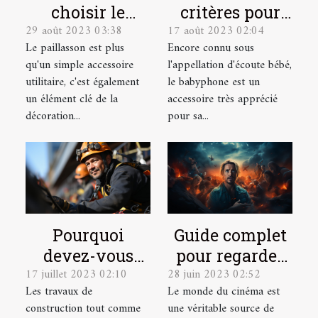
critères pour
choisir le
17 août 2023 02:04
29 août 2023 03:38
choisir le
paillasson sur
Encore connu sous
Le paillasson est plus
meilleur
mesure parfait
l'appellation d'écoute bébé,
qu'un simple accessoire
babyphone
pour votre
le babyphone est un
utilitaire, c'est également
vidéo ?
intérieur et
accessoire très apprécié
un élément clé de la
extérieur
pour sa...
décoration...
Pourquoi
Guide complet
devez-vous
pour regarder
17 juillet 2023 02:10
28 juin 2023 02:52
faire appel à
des films
Les travaux de
Le monde du cinéma est
des cordistes
gratuitement
construction tout comme
une véritable source de
pour vos
en ligne