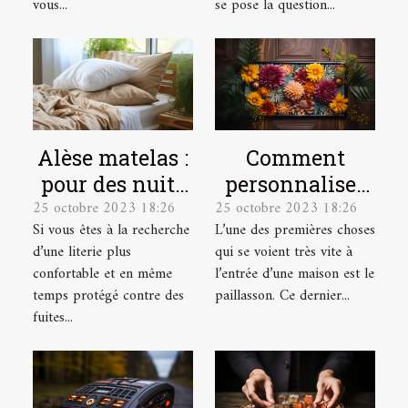
vous...
se pose la question...
Alèse matelas :
Comment
pour des nuits
personnaliser
25 octobre 2023 18:26
25 octobre 2023 18:26
plus
votre
Si vous êtes à la recherche
L’une des premières choses
confortables et
paillasson ?
d’une literie plus
qui se voient très vite à
plus douces !
confortable et en même
l’entrée d’une maison est le
temps protégé contre des
paillasson. Ce dernier...
fuites...