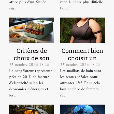
âgée ?
attire plus d’un. Située
rend le choix plus difficile.
sur...
Pour...
Critères de
Comment bien
choix de son
choisir un
25 octobre 2023 18:26
25 octobre 2023 18:26
congélateur
maillot de bain
Le congélateur représente
Les maillots de bain sont
de grande
près de 20 % de facture
les tenues idéales pour
taille ?
d'électricité selon les
affronter l’été. Pour cela,
économies d'énergies et
bon nombre de femmes
les...
se...