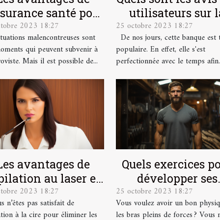
ssurance santé pour
utilisateurs sur l
ctobre 2023 18:27
25 octobre 2023 18:27
les salariés
banque en lign
ituations malencontreuses sont
De nos jours, cette banque est 
Boursorama ?
oments qui peuvent subvenir à
populaire. En effet, elle s'est
oviste. Mais il est possible de...
perfectionnée avec le temps afin..
Les avantages de
Quels exercices p
épilation au laser et
développer ses
ctobre 2023 18:27
25 octobre 2023 18:27
mment se préparer
muscles ?
s n’êtes pas satisfait de
Vous voulez avoir un bon physiq
pour ?
ation à la cire pour éliminer les
les bras pleins de forces ? Vous 