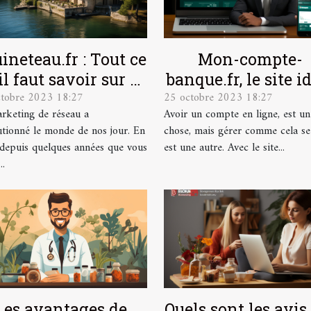
ineteau.fr : Tout ce
Mon-compte-
il faut savoir sur ce
banque.fr, le site i
ctobre 2023 18:27
25 octobre 2023 18:27
site
pour la gestion de
rketing de réseau a
Avoir un compte en ligne, est un
comptes en ligne
utionné le monde de nos jour. En
chose, mais gérer comme cela se
, depuis quelques années que vous
est une autre. Avec le site...
..
Les avantages de
Quels sont les avis