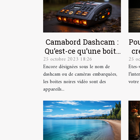
Camabord Dashcam :
Pou
Qu’est-ce qu’une boite
cr
25 octobre 2023 18:26
25 o
noire vidéo ?
Encore désignées sous le nom de
Etes-
dashcam ou de caméras embarquées,
l’int
les boites noires vidéo sont des
votre
appareils...