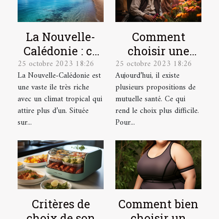
La Nouvelle-
Comment
Calédonie : ce
choisir une
25 octobre 2023 18:26
25 octobre 2023 18:26
qu’il faut
mutuelle santé
La Nouvelle-Calédonie est
Aujourd’hui, il existe
comprendre !
pour une
une vaste île très riche
plusieurs propositions de
personne
avec un climat tropical qui
mutuelle santé. Ce qui
âgée ?
attire plus d’un. Située
rend le choix plus difficile.
sur...
Pour...
Critères de
Comment bien
choix de son
choisir un