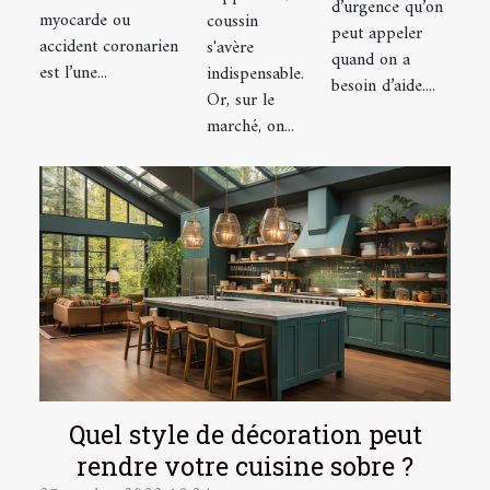
d’urgence qu’on
myocarde ou
coussin
réaction
peut appeler
accident coronarien
s'avère
d'urgence à
quand on a
est l’une...
indispensable.
avoir
besoin d’aide....
Or, sur le
marché, on...
Quel style de décoration peut
rendre votre cuisine sobre ?