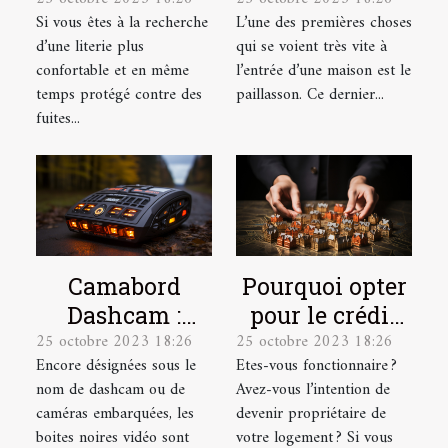
plus
votre
Si vous êtes à la recherche
L’une des premières choses
confortables et
paillasson ?
d’une literie plus
qui se voient très vite à
plus douces !
confortable et en même
l’entrée d’une maison est le
temps protégé contre des
paillasson. Ce dernier...
fuites...
Camabord
Pourquoi opter
Dashcam :
pour le crédit
25 octobre 2023 18:26
25 octobre 2023 18:26
Qu’est-ce
immobilier en
Encore désignées sous le
Etes-vous fonctionnaire ?
qu’une boite
tant que
nom de dashcam ou de
Avez-vous l’intention de
noire vidéo ?
fonctionnaire ?
caméras embarquées, les
devenir propriétaire de
boites noires vidéo sont
votre logement ? Si vous