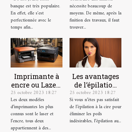
la banque en
garanties ?
banque est très populaire.
nécessite beaucoup de
ligne
En effet, elle s'est
moyens. De même, après la
Boursorama ?
perfectionnée avec le
finition des travaux, il faut
temps afin...
trouver...
Imprimante à
Les avantages
encre ou Lazer :
de l’épilation
25 octobre 2023 18:27
25 octobre 2023 18:27
laquelle
au laser et
Les deux modèles
Si vous n’êtes pas satisfait
choisir ?
comment se
d’imprimantes les plus
de l’épilation à la cire pour
préparer pour ?
connus sont le laser et
éliminer les poils
l’encre, tous deux
indésirables, l’épilation au...
appartiennent à des...