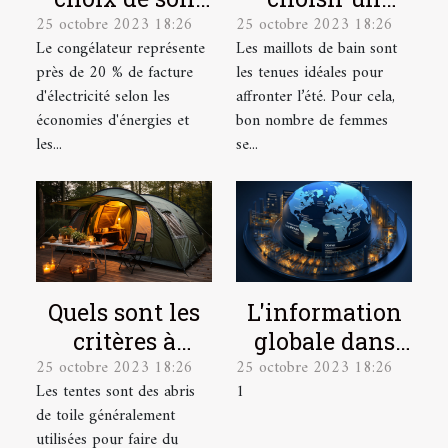
25 octobre 2023 18:26
25 octobre 2023 18:26
congélateur
maillot de bain
Le congélateur représente
Les maillots de bain sont
de grande
près de 20 % de facture
les tenues idéales pour
taille ?
d'électricité selon les
affronter l’été. Pour cela,
économies d'énergies et
bon nombre de femmes
les...
se...
L'information
Quels sont les
globale dans
critères à
25 octobre 2023 18:26
25 octobre 2023 18:26
une seule
prendre en
1
Les tentes sont des abris
plateforme
compte pour
de toile généralement
bien choisir
utilisées pour faire du