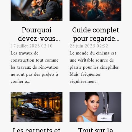
Pourquoi
Guide complet
devez-vous
pour regarder
17 juillet 2023 02:10
28 juin 2023 02:52
faire appel à
des films
Les travaux de
Le monde du cinéma est
des cordistes
gratuitement
construction tout comme
une véritable source de
pour vos
en ligne
les travaux de rénovation
plaisir pour les cinéphiles.
travaux en
ne sont pas des projets à
Mais, fréquenter
hauteur ?
confier à...
régulièrement...
Les carports et
Tout sur la