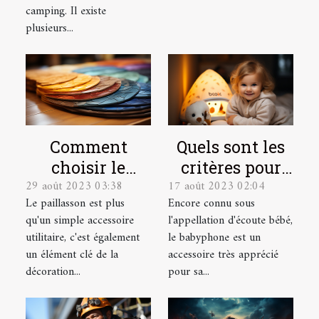
une tente de
camping. Il existe
camping ?
plusieurs...
Quels sont les
Comment
critères pour
choisir le
17 août 2023 02:04
29 août 2023 03:38
choisir le
paillasson sur
Encore connu sous
Le paillasson est plus
meilleur
mesure parfait
l'appellation d'écoute bébé,
qu'un simple accessoire
babyphone
pour votre
le babyphone est un
utilitaire, c'est également
vidéo ?
intérieur et
accessoire très apprécié
un élément clé de la
extérieur
pour sa...
décoration...