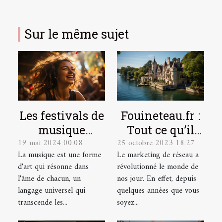
Sur le même sujet
Les festivals de
Fouineteau.fr :
musique
Tout ce qu’il
19 mai 2024 00:08
25 octobre 2023 18:27
indépendante
faut savoir sur
La musique est une forme
Le marketing de réseau a
et leur
ce site
d'art qui résonne dans
révolutionné le monde de
contribution à
l'âme de chacun, un
nos jour. En effet, depuis
la scène
langage universel qui
quelques années que vous
culturelle
transcende les...
soyez...