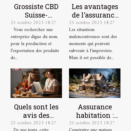
Grossiste CBD
Les avantages
Suisse-
de l'assurance
25 octobre 2023 18:27
25 octobre 2023 18:27
Producteur &
santé pour les
Vous recherchez une
Les situations
Exportateur
salariés
entreprise digne du nom,
malencontreuses sont des
pour la production et
moments qui peuvent
l’exportation des produits
subvenir à l'improviste.
de...
Mais il est possible de...
Quels sont les
Assurance
avis des
habitation :
25 octobre 2023 18:27
25 octobre 2023 18:27
utilisateurs sur
quelles sont les
De nos jours, cette
Construire une maison