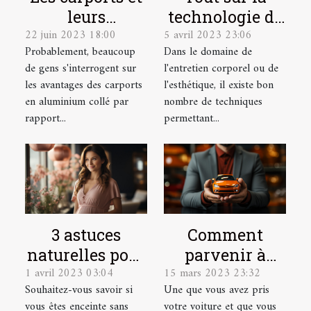
leurs
technologie de
22 juin 2023 18:00
5 avril 2023 23:06
avantages
l'Hydrafacial
Probablement, beaucoup
Dans le domaine de
de gens s'interrogent sur
l'entretien corporel ou de
les avantages des carports
l'esthétique, il existe bon
en aluminium collé par
nombre de techniques
rapport...
permettant...
3 astuces
Comment
naturelles pour
parvenir à
1 avril 2023 03:04
15 mars 2023 23:32
détecter une
dénicher une
Souhaitez-vous savoir si
Une que vous avez pris
grossesse
bonne
vous êtes enceinte sans
votre voiture et que vous