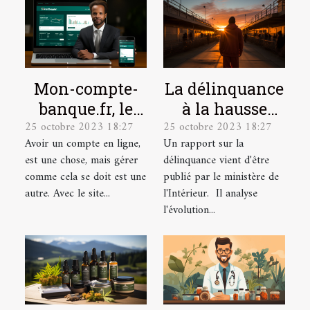
Mon-compte-
La délinquance
banque.fr, le
à la hausse
25 octobre 2023 18:27
25 octobre 2023 18:27
site idéal pour
depuis le
Avoir un compte en ligne,
Un rapport sur la
la gestion de
déconfinement
est une chose, mais gérer
délinquance vient d'être
vos comptes en
comme cela se doit est une
publié par le ministère de
ligne.
autre. Avec le site...
l'Intérieur. Il analyse
l'évolution...