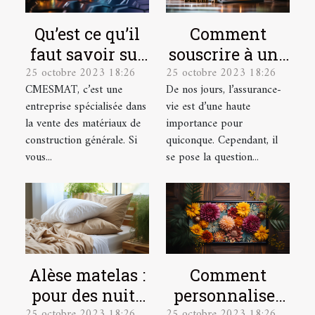
Qu’est ce qu’il
Comment
faut savoir sur
souscrire à une
25 octobre 2023 18:26
25 octobre 2023 18:26
CMESMAT ?
assurance vie ?
CMESMAT, c’est une
De nos jours, l’assurance-
entreprise spécialisée dans
vie est d’une haute
la vente des matériaux de
importance pour
construction générale. Si
quiconque. Cependant, il
vous...
se pose la question...
Alèse matelas :
Comment
pour des nuits
personnaliser
25 octobre 2023 18:26
25 octobre 2023 18:26