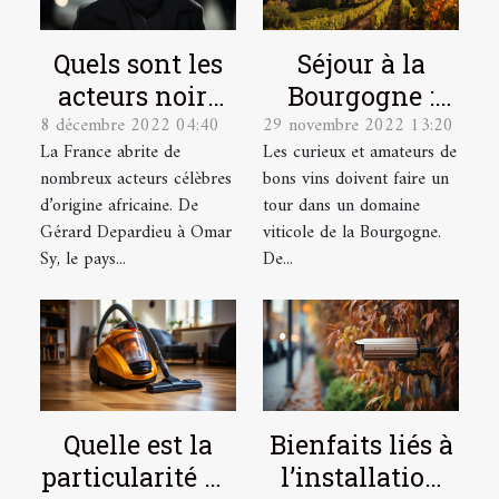
Quels sont les
Séjour à la
acteurs noirs
Bourgogne :
8 décembre 2022 04:40
29 novembre 2022 13:20
français les
quel domaine
La France abrite de
Les curieux et amateurs de
plus célèbres ?
viticole visiter
nombreux acteurs célèbres
bons vins doivent faire un
?
d’origine africaine. De
tour dans un domaine
Gérard Depardieu à Omar
viticole de la Bourgogne.
Sy, le pays...
De...
Quelle est la
Bienfaits liés à
particularité du
l’installation