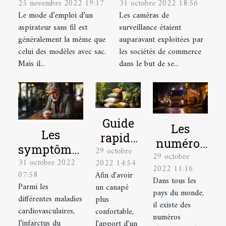
25 novembre 2022 19:17
31 octobre 2022 18:56
mode d’emploi
d’une caméra
Le mode d’emploi d’un
Les caméras de
d’un aspirateur
de surveillance
aspirateur sans fil est
surveillance étaient
sans sacs ?
chez soi
généralement la même que
auparavant exploitées par
celui des modèles avec sac.
les sociétés de commerce
Mais il...
dans le but de se...
Guide
Les
Les
rapide
numéros
symptômes
29 octobre
pour
29 octobre
à appeler
31 octobre 2022
d’un
2022 14:54
choisir
2022 11:16
en
07:58
Afin d'avoir
infarctus
Dans tous les
un
situation
Parmi les
un canapé
du
pays du monde,
coussin
différentes maladies
plus
d’urgence
il existe des
myocarde
tropical
cardiovasculaires,
confortable,
à Lyon
numéros
et la
l’infarctus du
l'apport d'un