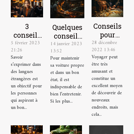
Conseils
3
Quelques
pour
conseils
conseils
28 décembre
élaborer
5 février 2023
pour
14 janvier 2023
pour bien
2022 13:46
21:26
13:52
le plan
mieux
entretenir
Voyager peut
Savoir
Pour maintenir
de
parler
sa voiture
être très
s’exprimer dans
sa voiture propre
voyage
une
amusant et
des langues
et dans un bon
idéal
langue
constitue un
étrangères est
état, il est
excellent moyen
un objectif pour
étrangère
indispensable de
de découvrir de
les personnes
bien l’entretenir.
nouveaux
qui aspirent à
Si les plus...
endroits, mais
un bon...
cela...