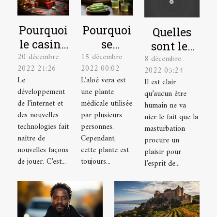
Pourquoi
Pourquoi
Quelles
le casino
se
sont les
20 décembre
15 décembre
en ligne
soigner
8 décembre
astuces
2022 21:26
2022 00:02
2022 05:24
est-il un
avec la
pour bien
Le
L’aloé vera est
Il est clair
excellent
plante
se
développement
une plante
qu’aucun être
choix ?
aloé vera
masturber
de l’internet et
médicale utilisée
humain ne va
?
des nouvelles
par plusieurs
?
nier le fait que la
technologies fait
personnes.
masturbation
naître de
Cependant,
procure un
nouvelles façons
cette plante est
plaisir pour
de jouer. C’est...
toujours...
l’esprit de...