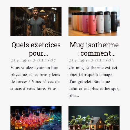
Quels exercices
Mug isotherme
pour
: comment
25 octobre 2023 18:27
25 octobre 2023 18:26
développer ses
trouver un
Vous voulez avoir un bon
Un mug isotherme est cet
muscles ?
modèle de
physique et les bras pleins
objet fabriqué à l’image
qualité ?
de forces ? Vous n’avez de
d’un gobelet. Sauf que
soucis à vous faire. Vous...
celui-ci est plus esthétique,
plus...