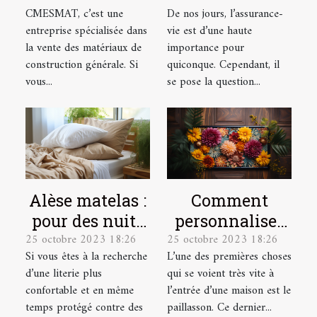
CMESMAT, c’est une
De nos jours, l’assurance-
entreprise spécialisée dans
vie est d’une haute
la vente des matériaux de
importance pour
construction générale. Si
quiconque. Cependant, il
vous...
se pose la question...
Alèse matelas :
Comment
pour des nuits
personnaliser
25 octobre 2023 18:26
25 octobre 2023 18:26
plus
votre
Si vous êtes à la recherche
L’une des premières choses
confortables et
paillasson ?
d’une literie plus
qui se voient très vite à
plus douces !
confortable et en même
l’entrée d’une maison est le
temps protégé contre des
paillasson. Ce dernier...