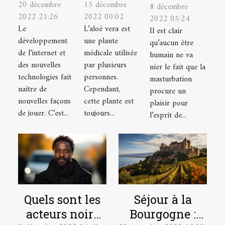
20 décembre
15 décembre
en ligne
soigner
8 décembre
astuces
2022 21:26
2022 00:02
2022 05:24
est-il un
avec la
pour bien
Le
L’aloé vera est
Il est clair
excellent
plante
se
développement
une plante
qu’aucun être
choix ?
aloé vera
masturber
de l’internet et
médicale utilisée
humain ne va
?
des nouvelles
par plusieurs
?
nier le fait que la
technologies fait
personnes.
masturbation
naître de
Cependant,
procure un
nouvelles façons
cette plante est
plaisir pour
de jouer. C’est...
toujours...
l’esprit de...
Quels sont les
Séjour à la
acteurs noirs
Bourgogne :