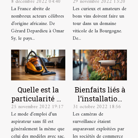
8 décembre 2022 04:40
29 novembre 2022 13:20
français les
quel domaine
La France abrite de
Les curieux et amateurs de
plus célèbres ?
viticole visiter
nombreux acteurs célèbres
bons vins doivent faire un
?
d’origine africaine. De
tour dans un domaine
Gérard Depardieu à Omar
viticole de la Bourgogne.
Sy, le pays...
De...
Quelle est la
Bienfaits liés à
particularité du
l’installation
25 novembre 2022 19:17
31 octobre 2022 18:56
mode d’emploi
d’une caméra
Le mode d’emploi d’un
Les caméras de
d’un aspirateur
de surveillance
aspirateur sans fil est
surveillance étaient
sans sacs ?
chez soi
généralement la même que
auparavant exploitées par
celui des modèles avec sac.
les sociétés de commerce