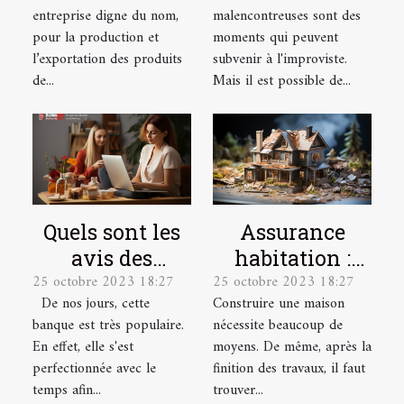
Exportateur
salariés
entreprise digne du nom,
malencontreuses sont des
pour la production et
moments qui peuvent
l’exportation des produits
subvenir à l'improviste.
de...
Mais il est possible de...
Quels sont les
Assurance
avis des
habitation :
25 octobre 2023 18:27
25 octobre 2023 18:27
utilisateurs sur
quelles sont les
De nos jours, cette
Construire une maison
la banque en
garanties ?
banque est très populaire.
nécessite beaucoup de
ligne
En effet, elle s'est
moyens. De même, après la
Boursorama ?
perfectionnée avec le
finition des travaux, il faut
temps afin...
trouver...