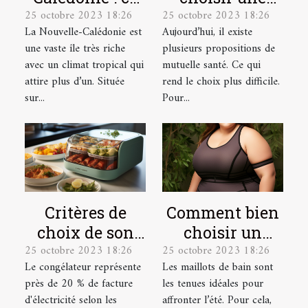
25 octobre 2023 18:26
25 octobre 2023 18:26
qu’il faut
mutuelle santé
La Nouvelle-Calédonie est
Aujourd’hui, il existe
comprendre !
pour une
une vaste île très riche
plusieurs propositions de
personne
avec un climat tropical qui
mutuelle santé. Ce qui
âgée ?
attire plus d’un. Située
rend le choix plus difficile.
sur...
Pour...
Critères de
Comment bien
choix de son
choisir un
25 octobre 2023 18:26
25 octobre 2023 18:26
congélateur
maillot de bain
Le congélateur représente
Les maillots de bain sont
de grande
près de 20 % de facture
les tenues idéales pour
taille ?
d'électricité selon les
affronter l’été. Pour cela,