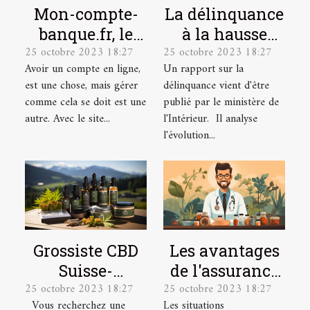
Mon-compte-
La délinquance
banque.fr, le
à la hausse
25 octobre 2023 18:27
25 octobre 2023 18:27
site idéal pour
depuis le
Avoir un compte en ligne,
Un rapport sur la
la gestion de
déconfinement
est une chose, mais gérer
délinquance vient d'être
vos comptes en
comme cela se doit est une
publié par le ministère de
ligne.
autre. Avec le site...
l'Intérieur. Il analyse
l'évolution...
Grossiste CBD
Les avantages
Suisse-
de l'assurance
25 octobre 2023 18:27
25 octobre 2023 18:27
Producteur &
santé pour les
Vous recherchez une
Les situations