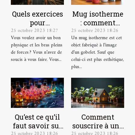
Quels exercices
Mug isotherme
pour
: comment
25 octobre 2023 18:27
25 octobre 2023 18:26
développer ses
trouver un
Vous voulez avoir un bon
Un mug isotherme est cet
muscles ?
modèle de
physique et les bras pleins
objet fabriqué à l’image
qualité ?
de forces ? Vous n’avez de
d’un gobelet. Sauf que
soucis à vous faire. Vous...
celui-ci est plus esthétique,
plus...
Qu’est ce qu’il
Comment
faut savoir sur
souscrire à une
25 octobre 2023 18:26
25 octobre 2023 18:26
CMESMAT ?
assurance vie ?