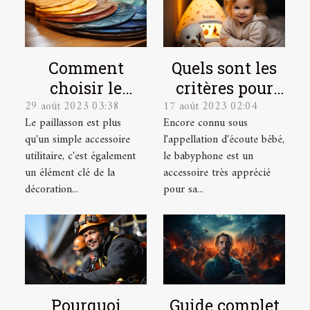
Quels sont les
Comment
critères pour
choisir le
17 août 2023 02:04
29 août 2023 03:38
choisir le
paillasson sur
Encore connu sous
Le paillasson est plus
meilleur
mesure parfait
l'appellation d'écoute bébé,
qu'un simple accessoire
babyphone
pour votre
le babyphone est un
utilitaire, c'est également
vidéo ?
intérieur et
accessoire très apprécié
un élément clé de la
extérieur
pour sa...
décoration...
Pourquoi
Guide complet