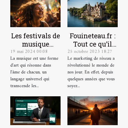
Les festivals de
Fouineteau.fr :
musique
Tout ce qu’il
19 mai 2024 00:08
25 octobre 2023 18:27
indépendante
faut savoir sur
La musique est une forme
Le marketing de réseau a
et leur
ce site
d'art qui résonne dans
révolutionné le monde de
contribution à
l'âme de chacun, un
nos jour. En effet, depuis
la scène
langage universel qui
quelques années que vous
culturelle
transcende les...
soyez...