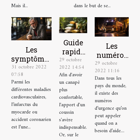
Mais il...
dans le but de se...
Guide
Les
Les
rapide
numéros
symptômes
29 octobre
pour
29 octobre
à appeler
31 octobre 2022
d’un
2022 14:54
choisir
2022 11:16
en
07:58
Afin d'avoir
infarctus
Dans tous les
un
situation
Parmi les
un canapé
du
pays du monde,
coussin
différentes maladies
plus
d’urgence
il existe des
myocarde
tropical
cardiovasculaires,
confortable,
à Lyon
numéros
et la
l’infarctus du
l'apport d'un
d’urgence qu’on
myocarde ou
coussin
réaction
peut appeler
accident coronarien
s'avère
d'urgence à
quand on a
est l’une...
indispensable.
avoir
besoin d’aide....
Or, sur le