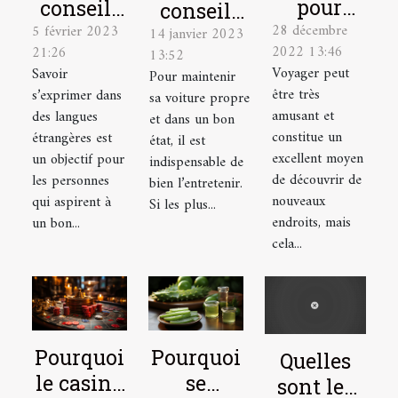
pour
conseils
conseils
28 décembre
élaborer
5 février 2023
pour
14 janvier 2023
pour bien
2022 13:46
21:26
13:52
le plan
mieux
entretenir
Voyager peut
Savoir
Pour maintenir
de
parler
sa voiture
être très
s’exprimer dans
sa voiture propre
voyage
une
amusant et
des langues
et dans un bon
idéal
langue
constitue un
étrangères est
état, il est
excellent moyen
un objectif pour
étrangère
indispensable de
de découvrir de
les personnes
bien l’entretenir.
nouveaux
qui aspirent à
Si les plus...
endroits, mais
un bon...
cela...
Pourquoi
Pourquoi
Quelles
le casino
se
sont les