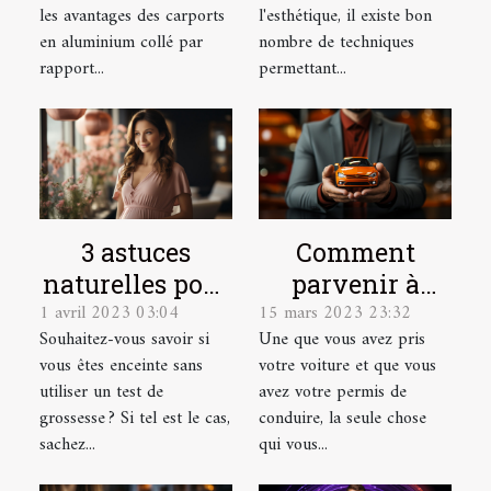
les avantages des carports
l'esthétique, il existe bon
en aluminium collé par
nombre de techniques
rapport...
permettant...
3 astuces
Comment
naturelles pour
parvenir à
1 avril 2023 03:04
15 mars 2023 23:32
détecter une
dénicher une
Souhaitez-vous savoir si
Une que vous avez pris
grossesse
bonne
vous êtes enceinte sans
votre voiture et que vous
assurance auto
utiliser un test de
avez votre permis de
?
grossesse ? Si tel est le cas,
conduire, la seule chose
sachez...
qui vous...