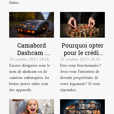
fuites...
Camabord
Pourquoi opter
Dashcam :
pour le crédit
25 octobre 2023 18:26
25 octobre 2023 18:26
Qu’est-ce
immobilier en
Encore désignées sous le
Etes-vous fonctionnaire ?
qu’une boite
tant que
nom de dashcam ou de
Avez-vous l’intention de
noire vidéo ?
fonctionnaire ?
caméras embarquées, les
devenir propriétaire de
boites noires vidéo sont
votre logement ? Si vous
des appareils...
répondez...