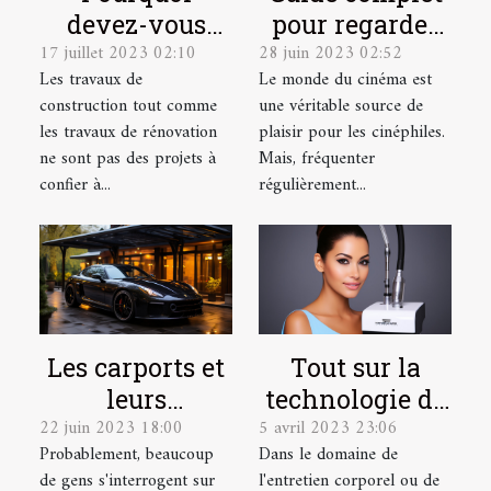
devez-vous
pour regarder
17 juillet 2023 02:10
28 juin 2023 02:52
faire appel à
des films
Les travaux de
Le monde du cinéma est
des cordistes
gratuitement
construction tout comme
une véritable source de
pour vos
en ligne
les travaux de rénovation
plaisir pour les cinéphiles.
travaux en
ne sont pas des projets à
Mais, fréquenter
hauteur ?
confier à...
régulièrement...
Les carports et
Tout sur la
leurs
technologie de
22 juin 2023 18:00
5 avril 2023 23:06
avantages
l'Hydrafacial
Probablement, beaucoup
Dans le domaine de
de gens s'interrogent sur
l'entretien corporel ou de