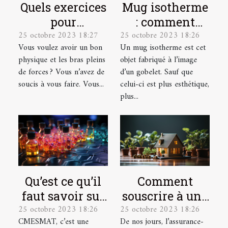
Quels exercices
Mug isotherme
pour
: comment
25 octobre 2023 18:27
25 octobre 2023 18:26
développer ses
trouver un
Vous voulez avoir un bon
Un mug isotherme est cet
muscles ?
modèle de
physique et les bras pleins
objet fabriqué à l’image
qualité ?
de forces ? Vous n’avez de
d’un gobelet. Sauf que
soucis à vous faire. Vous...
celui-ci est plus esthétique,
plus...
Qu’est ce qu’il
Comment
faut savoir sur
souscrire à une
25 octobre 2023 18:26
25 octobre 2023 18:26
CMESMAT ?
assurance vie ?
CMESMAT, c’est une
De nos jours, l’assurance-