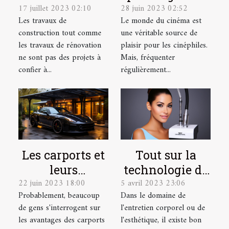
17 juillet 2023 02:10
28 juin 2023 02:52
faire appel à
des films
Les travaux de
Le monde du cinéma est
des cordistes
gratuitement
construction tout comme
une véritable source de
pour vos
en ligne
les travaux de rénovation
plaisir pour les cinéphiles.
travaux en
ne sont pas des projets à
Mais, fréquenter
hauteur ?
confier à...
régulièrement...
Les carports et
Tout sur la
leurs
technologie de
22 juin 2023 18:00
5 avril 2023 23:06
avantages
l'Hydrafacial
Probablement, beaucoup
Dans le domaine de
de gens s'interrogent sur
l'entretien corporel ou de
les avantages des carports
l'esthétique, il existe bon