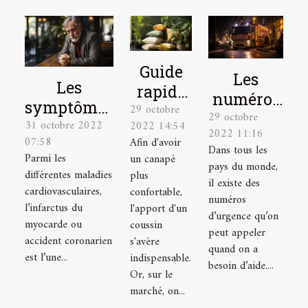
Guide
Les
Les
rapide
numéros
symptômes
29 octobre
pour
29 octobre
à appeler
31 octobre 2022
d’un
2022 14:54
choisir
2022 11:16
en
07:58
Afin d'avoir
infarctus
Dans tous les
un
situation
Parmi les
un canapé
du
pays du monde,
coussin
différentes maladies
plus
d’urgence
il existe des
myocarde
tropical
cardiovasculaires,
confortable,
à Lyon
numéros
et la
l’infarctus du
l'apport d'un
d’urgence qu’on
myocarde ou
coussin
réaction
peut appeler
accident coronarien
s'avère
d'urgence à
quand on a
est l’une...
indispensable.
avoir
besoin d’aide....
Or, sur le
marché, on...