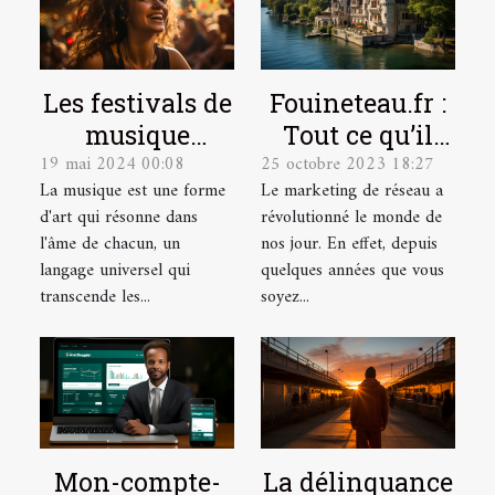
Les festivals de
Fouineteau.fr :
musique
Tout ce qu’il
19 mai 2024 00:08
25 octobre 2023 18:27
indépendante
faut savoir sur
La musique est une forme
Le marketing de réseau a
et leur
ce site
d'art qui résonne dans
révolutionné le monde de
contribution à
l'âme de chacun, un
nos jour. En effet, depuis
la scène
langage universel qui
quelques années que vous
culturelle
transcende les...
soyez...
Mon-compte-
La délinquance