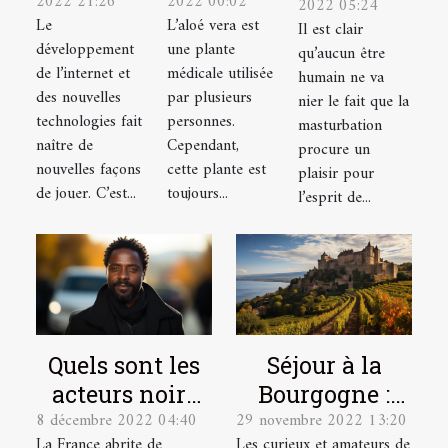
2022 21:26
2022 00:02
2022 05:24
est-il un
avec la
pour bien
Le
L’aloé vera est
Il est clair
excellent
plante
se
développement
une plante
qu’aucun être
choix ?
aloé vera
masturber
de l’internet et
médicale utilisée
humain ne va
?
des nouvelles
par plusieurs
?
nier le fait que la
technologies fait
personnes.
masturbation
naître de
Cependant,
procure un
nouvelles façons
cette plante est
plaisir pour
de jouer. C’est...
toujours...
l’esprit de...
Quels sont les
Séjour à la
acteurs noirs
Bourgogne :
8 décembre 2022 04:40
29 novembre 2022 13:20
français les
quel domaine
La France abrite de
Les curieux et amateurs de