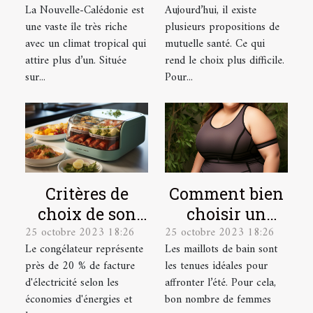
La Nouvelle-Calédonie est
Aujourd’hui, il existe
comprendre !
pour une
une vaste île très riche
plusieurs propositions de
personne
avec un climat tropical qui
mutuelle santé. Ce qui
âgée ?
attire plus d’un. Située
rend le choix plus difficile.
sur...
Pour...
Critères de
Comment bien
choix de son
choisir un
25 octobre 2023 18:26
25 octobre 2023 18:26
congélateur
maillot de bain
Le congélateur représente
Les maillots de bain sont
de grande
près de 20 % de facture
les tenues idéales pour
taille ?
d'électricité selon les
affronter l’été. Pour cela,
économies d'énergies et
bon nombre de femmes