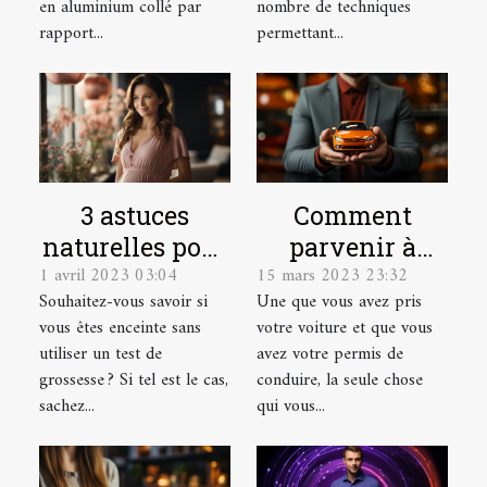
en aluminium collé par
nombre de techniques
rapport...
permettant...
3 astuces
Comment
naturelles pour
parvenir à
1 avril 2023 03:04
15 mars 2023 23:32
détecter une
dénicher une
Souhaitez-vous savoir si
Une que vous avez pris
grossesse
bonne
vous êtes enceinte sans
votre voiture et que vous
assurance auto
utiliser un test de
avez votre permis de
?
grossesse ? Si tel est le cas,
conduire, la seule chose
sachez...
qui vous...