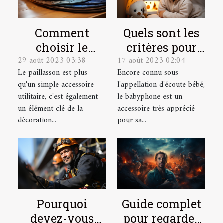
Quels sont les
Comment
critères pour
choisir le
17 août 2023 02:04
29 août 2023 03:38
choisir le
paillasson sur
Encore connu sous
Le paillasson est plus
meilleur
mesure parfait
l'appellation d'écoute bébé,
qu'un simple accessoire
babyphone
pour votre
le babyphone est un
utilitaire, c'est également
vidéo ?
intérieur et
accessoire très apprécié
un élément clé de la
extérieur
pour sa...
décoration...
Pourquoi
Guide complet
devez-vous
pour regarder