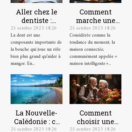
Aller chez le
Comment
dentiste :
marche une
25 octobre 2023 18:26
25 octobre 2023 18:26
parlons-en !
maison
La dent est une
Considérée comme la
connectée ?
composante importante de
tendance du moment, la
la bouche qui joue un rôle
maison connectée,
bien plus grand qu’aider à
communément appelée «
manger. En...
maison intelligente »...
La Nouvelle-
Comment
Calédonie : ce
choisir une
25 octobre 2023 18:26
25 octobre 2023 18:26
qu’il faut
mutuelle santé