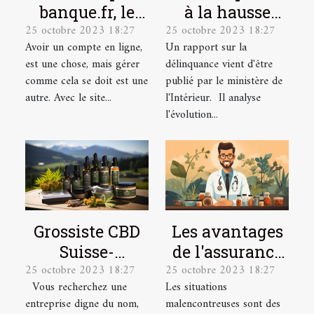
banque.fr, le
à la hausse
25 octobre 2023 18:27
25 octobre 2023 18:27
site idéal pour
depuis le
Avoir un compte en ligne,
Un rapport sur la
la gestion de
déconfinement
est une chose, mais gérer
délinquance vient d'être
vos comptes en
comme cela se doit est une
publié par le ministère de
ligne.
autre. Avec le site...
l'Intérieur. Il analyse
l'évolution...
Grossiste CBD
Les avantages
Suisse-
de l'assurance
25 octobre 2023 18:27
25 octobre 2023 18:27
Producteur &
santé pour les
Vous recherchez une
Les situations
Exportateur
salariés
entreprise digne du nom,
malencontreuses sont des