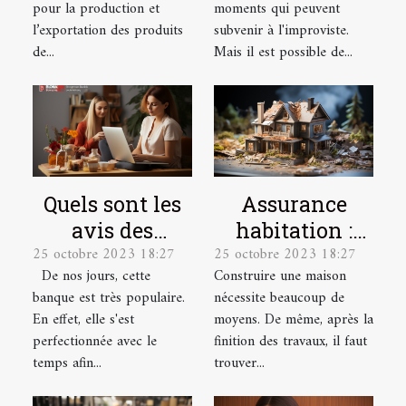
pour la production et
moments qui peuvent
l’exportation des produits
subvenir à l'improviste.
de...
Mais il est possible de...
Quels sont les
Assurance
avis des
habitation :
25 octobre 2023 18:27
25 octobre 2023 18:27
utilisateurs sur
quelles sont les
De nos jours, cette
Construire une maison
la banque en
garanties ?
banque est très populaire.
nécessite beaucoup de
ligne
En effet, elle s'est
moyens. De même, après la
Boursorama ?
perfectionnée avec le
finition des travaux, il faut
temps afin...
trouver...