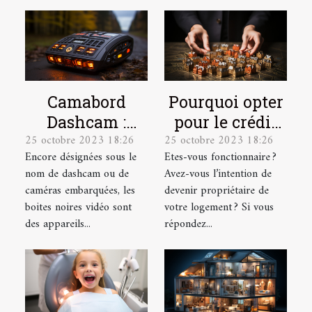
Camabord
Pourquoi opter
Dashcam :
pour le crédit
25 octobre 2023 18:26
25 octobre 2023 18:26
Qu’est-ce
immobilier en
Encore désignées sous le
Etes-vous fonctionnaire ?
qu’une boite
tant que
nom de dashcam ou de
Avez-vous l’intention de
noire vidéo ?
fonctionnaire ?
caméras embarquées, les
devenir propriétaire de
boites noires vidéo sont
votre logement ? Si vous
des appareils...
répondez...