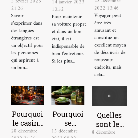
28 décembre
élaborer
5 février 2023
pour
14 janvier 2023
pour bien
2022 13:46
21:26
13:52
le plan
mieux
entretenir
Voyager peut
Savoir
Pour maintenir
de
parler
sa voiture
être très
s’exprimer dans
sa voiture propre
voyage
une
amusant et
des langues
et dans un bon
idéal
langue
constitue un
étrangères est
état, il est
excellent moyen
un objectif pour
étrangère
indispensable de
de découvrir de
les personnes
bien l’entretenir.
nouveaux
qui aspirent à
Si les plus...
endroits, mais
un bon...
cela...
Pourquoi
Pourquoi
Quelles
le casino
se
sont les
20 décembre
15 décembre
en ligne
soigner
8 décembre
astuces