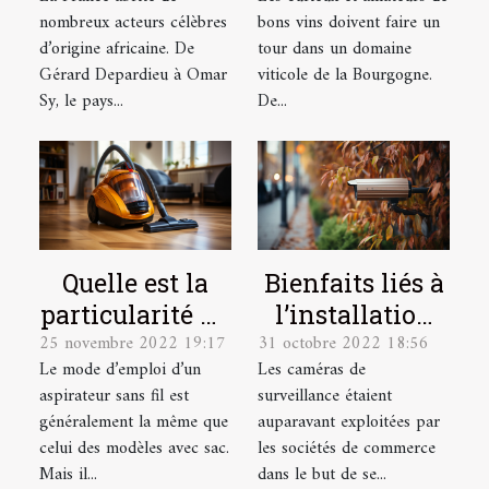
plus célèbres ?
viticole visiter
nombreux acteurs célèbres
bons vins doivent faire un
?
d’origine africaine. De
tour dans un domaine
Gérard Depardieu à Omar
viticole de la Bourgogne.
Sy, le pays...
De...
Quelle est la
Bienfaits liés à
particularité du
l’installation
25 novembre 2022 19:17
31 octobre 2022 18:56
mode d’emploi
d’une caméra
Le mode d’emploi d’un
Les caméras de
d’un aspirateur
de surveillance
aspirateur sans fil est
surveillance étaient
sans sacs ?
chez soi
généralement la même que
auparavant exploitées par
celui des modèles avec sac.
les sociétés de commerce
Mais il...
dans le but de se...