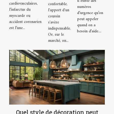
il existe des
myocarde
tropical
cardiovasculaires,
confortable,
à Lyon
numéros
et la
l’infarctus du
l'apport d'un
d’urgence qu’on
myocarde ou
coussin
réaction
peut appeler
accident coronarien
s'avère
d'urgence à
quand on a
est l’une...
indispensable.
avoir
besoin d’aide....
Or, sur le
marché, on...
Quel style de décoration peut