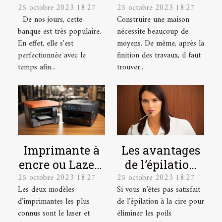
25 octobre 2023 18:27
25 octobre 2023 18:27
utilisateurs sur
quelles sont les
De nos jours, cette
Construire une maison
la banque en
garanties ?
banque est très populaire.
nécessite beaucoup de
ligne
En effet, elle s'est
moyens. De même, après la
Boursorama ?
perfectionnée avec le
finition des travaux, il faut
temps afin...
trouver...
Imprimante à
Les avantages
encre ou Lazer :
de l’épilation
25 octobre 2023 18:27
25 octobre 2023 18:27
laquelle
au laser et
Les deux modèles
Si vous n’êtes pas satisfait
choisir ?
comment se
d’imprimantes les plus
de l’épilation à la cire pour
préparer pour ?
connus sont le laser et
éliminer les poils