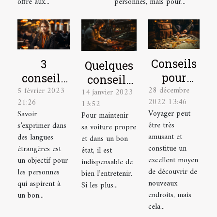
offre aux...
personnes, mais pour...
Conseils
3
Quelques
pour
conseils
conseils
28 décembre
élaborer
5 février 2023
pour
14 janvier 2023
pour bien
2022 13:46
21:26
13:52
le plan
mieux
entretenir
Voyager peut
Savoir
Pour maintenir
de
parler
sa voiture
être très
s’exprimer dans
sa voiture propre
voyage
une
amusant et
des langues
et dans un bon
idéal
langue
constitue un
étrangères est
état, il est
excellent moyen
un objectif pour
étrangère
indispensable de
de découvrir de
les personnes
bien l’entretenir.
nouveaux
qui aspirent à
Si les plus...
endroits, mais
un bon...
cela...