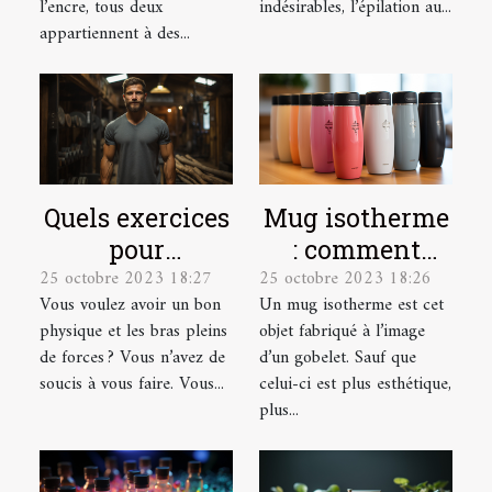
l’encre, tous deux
indésirables, l’épilation au...
appartiennent à des...
Quels exercices
Mug isotherme
pour
: comment
25 octobre 2023 18:27
25 octobre 2023 18:26
développer ses
trouver un
Vous voulez avoir un bon
Un mug isotherme est cet
muscles ?
modèle de
physique et les bras pleins
objet fabriqué à l’image
qualité ?
de forces ? Vous n’avez de
d’un gobelet. Sauf que
soucis à vous faire. Vous...
celui-ci est plus esthétique,
plus...