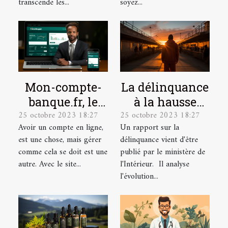
culturelle
transcende les...
soyez...
Mon-compte-
La délinquance
banque.fr, le
à la hausse
25 octobre 2023 18:27
25 octobre 2023 18:27
site idéal pour
depuis le
Avoir un compte en ligne,
Un rapport sur la
la gestion de
déconfinement
est une chose, mais gérer
délinquance vient d'être
vos comptes en
comme cela se doit est une
publié par le ministère de
ligne.
autre. Avec le site...
l'Intérieur. Il analyse
l'évolution...