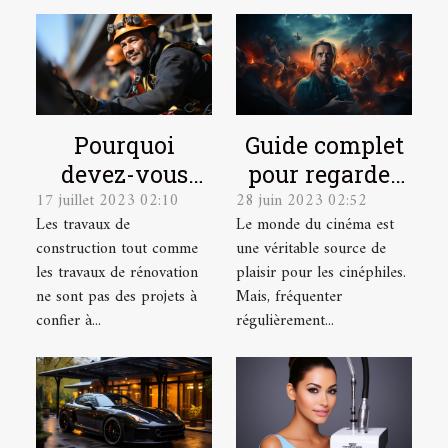
Pourquoi
Guide complet
devez-vous
pour regarder
17 juillet 2023 02:10
28 juin 2023 02:52
faire appel à
des films
Les travaux de
Le monde du cinéma est
des cordistes
gratuitement
construction tout comme
une véritable source de
pour vos
en ligne
les travaux de rénovation
plaisir pour les cinéphiles.
travaux en
ne sont pas des projets à
Mais, fréquenter
hauteur ?
confier à...
régulièrement...