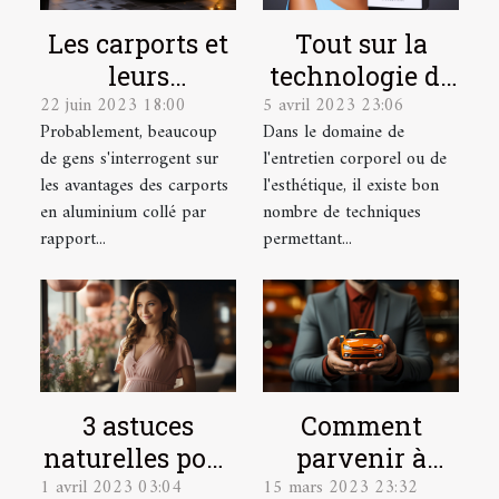
Les carports et
Tout sur la
leurs
technologie de
22 juin 2023 18:00
5 avril 2023 23:06
avantages
l'Hydrafacial
Probablement, beaucoup
Dans le domaine de
de gens s'interrogent sur
l'entretien corporel ou de
les avantages des carports
l'esthétique, il existe bon
en aluminium collé par
nombre de techniques
rapport...
permettant...
3 astuces
Comment
naturelles pour
parvenir à
1 avril 2023 03:04
15 mars 2023 23:32
détecter une
dénicher une