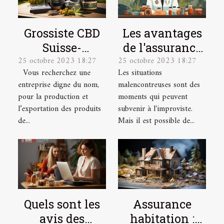
Grossiste CBD
Les avantages
Suisse-
de l'assurance
25 octobre 2023 18:27
25 octobre 2023 18:27
Producteur &
santé pour les
Vous recherchez une
Les situations
Exportateur
salariés
entreprise digne du nom,
malencontreuses sont des
pour la production et
moments qui peuvent
l’exportation des produits
subvenir à l'improviste.
de...
Mais il est possible de...
Quels sont les
Assurance
avis des
habitation :