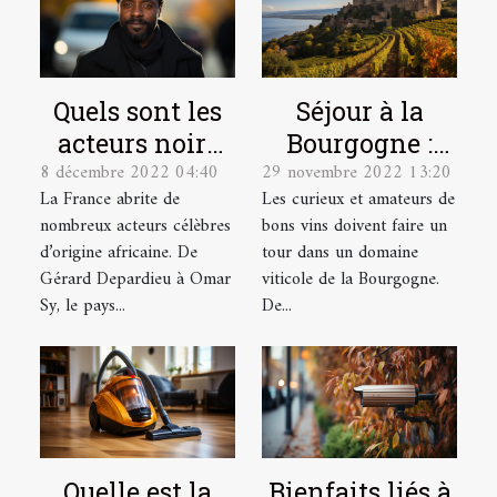
Quels sont les
Séjour à la
acteurs noirs
Bourgogne :
8 décembre 2022 04:40
29 novembre 2022 13:20
français les
quel domaine
La France abrite de
Les curieux et amateurs de
plus célèbres ?
viticole visiter
nombreux acteurs célèbres
bons vins doivent faire un
?
d’origine africaine. De
tour dans un domaine
Gérard Depardieu à Omar
viticole de la Bourgogne.
Sy, le pays...
De...
Quelle est la
Bienfaits liés à