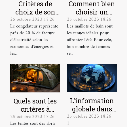
Critères de
Comment bien
choix de son
choisir un
25 octobre 2023 18:26
25 octobre 2023 18:26
congélateur
maillot de bain
Le congélateur représente
Les maillots de bain sont
de grande
près de 20 % de facture
les tenues idéales pour
taille ?
d'électricité selon les
affronter l’été. Pour cela,
économies d'énergies et
bon nombre de femmes
les...
se...
L'information
Quels sont les
globale dans
critères à
25 octobre 2023 18:26
25 octobre 2023 18:26
une seule
prendre en
1
Les tentes sont des abris
plateforme
compte pour