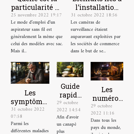
particularité du
l’installation
25 novembre 2022 19:17
31 octobre 2022 18:56
mode d’emploi
d’une caméra
Le mode d’emploi d’un
Les caméras de
d’un aspirateur
de surveillance
aspirateur sans fil est
surveillance étaient
sans sacs ?
chez soi
généralement la même que
auparavant exploitées par
celui des modèles avec sac.
les sociétés de commerce
Mais il...
dans le but de se...
Guide
Les
Les
rapide
numéros
symptômes
29 octobre
pour
29 octobre
à appeler
31 octobre 2022
d’un
2022 14:54
choisir
2022 11:16
en
07:58
Afin d'avoir
infarctus
Dans tous les
un
situation
Parmi les
un canapé
du
pays du monde,
coussin
différentes maladies
plus
d’urgence