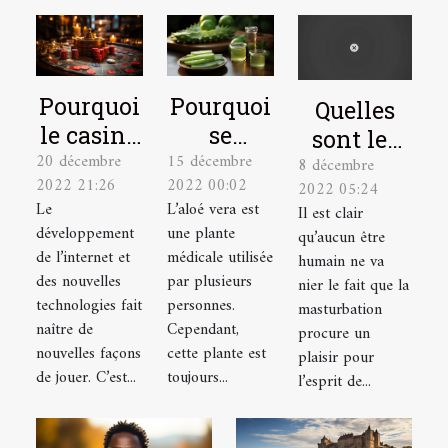
Pourquoi
Pourquoi
Quelles
le casino
se
sont les
20 décembre
15 décembre
en ligne
soigner
8 décembre
astuces
2022 21:26
2022 00:02
2022 05:24
est-il un
avec la
pour bien
Le
L’aloé vera est
Il est clair
excellent
plante
se
développement
une plante
qu’aucun être
choix ?
aloé vera
masturber
de l’internet et
médicale utilisée
humain ne va
?
des nouvelles
par plusieurs
?
nier le fait que la
technologies fait
personnes.
masturbation
naître de
Cependant,
procure un
nouvelles façons
cette plante est
plaisir pour
de jouer. C’est...
toujours...
l’esprit de...