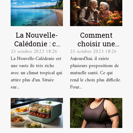
La Nouvelle-
Comment
Calédonie : ce
choisir une
25 octobre 2023 18:26
25 octobre 2023 18:26
qu’il faut
mutuelle santé
La Nouvelle-Calédonie est
Aujourd’hui, il existe
comprendre !
pour une
une vaste île très riche
plusieurs propositions de
personne
avec un climat tropical qui
mutuelle santé. Ce qui
âgée ?
attire plus d’un. Située
rend le choix plus difficile.
sur...
Pour...