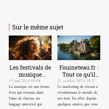
Sur le même sujet
Les festivals de
Fouineteau.fr :
musique
Tout ce qu’il
19 mai 2024 00:08
25 octobre 2023 18:27
indépendante
faut savoir sur
La musique est une forme
Le marketing de réseau a
et leur
ce site
d'art qui résonne dans
révolutionné le monde de
contribution à
l'âme de chacun, un
nos jour. En effet, depuis
la scène
langage universel qui
quelques années que vous