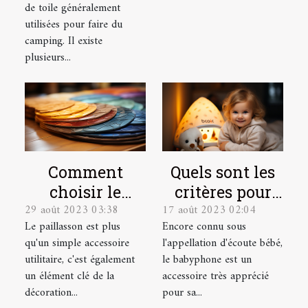
de toile généralement
bien choisir
utilisées pour faire du
une tente de
camping. Il existe
camping ?
plusieurs...
Quels sont les
Comment
critères pour
choisir le
17 août 2023 02:04
29 août 2023 03:38
choisir le
paillasson sur
Encore connu sous
Le paillasson est plus
meilleur
mesure parfait
l'appellation d'écoute bébé,
qu'un simple accessoire
babyphone
pour votre
le babyphone est un
utilitaire, c'est également
vidéo ?
intérieur et
accessoire très apprécié
un élément clé de la
extérieur
pour sa...
décoration...