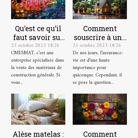
Qu’est ce qu’il
Comment
faut savoir sur
souscrire à une
25 octobre 2023 18:26
25 octobre 2023 18:26
CMESMAT ?
assurance vie ?
CMESMAT, c’est une
De nos jours, l’assurance-
entreprise spécialisée dans
vie est d’une haute
la vente des matériaux de
importance pour
construction générale. Si
quiconque. Cependant, il
vous...
se pose la question...
Alèse matelas :
Comment