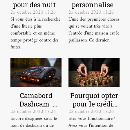
pour des nuits
personnaliser
25 octobre 2023 18:26
25 octobre 2023 18:26
plus
votre
Si vous êtes à la recherche
L’une des premières choses
confortables et
paillasson ?
d’une literie plus
qui se voient très vite à
plus douces !
confortable et en même
l’entrée d’une maison est le
temps protégé contre des
paillasson. Ce dernier...
fuites...
Camabord
Pourquoi opter
Dashcam :
pour le crédit
25 octobre 2023 18:26
25 octobre 2023 18:26
Qu’est-ce
immobilier en
Encore désignées sous le
Etes-vous fonctionnaire ?
qu’une boite
tant que
nom de dashcam ou de
Avez-vous l’intention de
noire vidéo ?
fonctionnaire ?