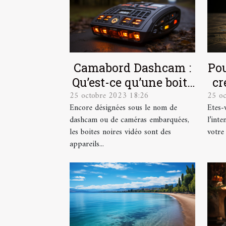
Camabord Dashcam :
Pou
Qu’est-ce qu’une boite
cr
25 octobre 2023 18:26
25 o
noire vidéo ?
Encore désignées sous le nom de
Etes-
dashcam ou de caméras embarquées,
l’int
les boites noires vidéo sont des
votre
appareils...