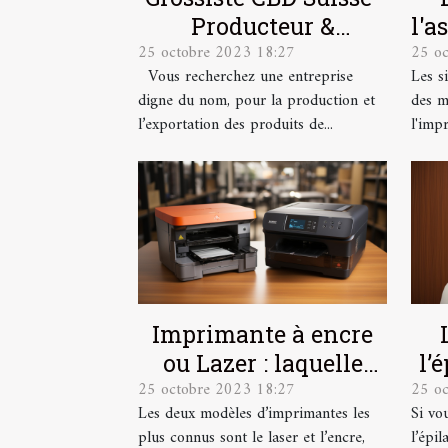
Producteur &
l'a
25 octobre 2023 18:27
25 o
Exportateur
Vous recherchez une entreprise
Les s
digne du nom, pour la production et
des m
l’exportation des produits de...
l'impr
Imprimante à encre
ou Lazer : laquelle
l’
25 octobre 2023 18:27
25 o
choisir ?
co
Les deux modèles d’imprimantes les
Si vou
plus connus sont le laser et l’encre,
l’épil