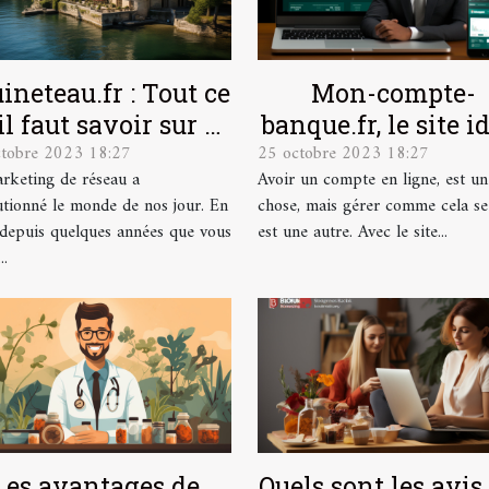
ineteau.fr : Tout ce
Mon-compte-
il faut savoir sur ce
banque.fr, le site i
ctobre 2023 18:27
25 octobre 2023 18:27
site
pour la gestion de
rketing de réseau a
Avoir un compte en ligne, est un
comptes en ligne
utionné le monde de nos jour. En
chose, mais gérer comme cela se
, depuis quelques années que vous
est une autre. Avec le site...
..
Les avantages de
Quels sont les avis