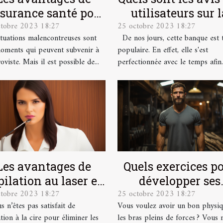
ssurance santé pour
utilisateurs sur l
ctobre 2023 18:27
25 octobre 2023 18:27
les salariés
banque en lign
ituations malencontreuses sont
De nos jours, cette banque est 
Boursorama ?
oments qui peuvent subvenir à
populaire. En effet, elle s'est
oviste. Mais il est possible de...
perfectionnée avec le temps afin..
Les avantages de
Quels exercices p
épilation au laser et
développer ses
ctobre 2023 18:27
25 octobre 2023 18:27
mment se préparer
muscles ?
s n’êtes pas satisfait de
Vous voulez avoir un bon physiq
pour ?
ation à la cire pour éliminer les
les bras pleins de forces ? Vous 