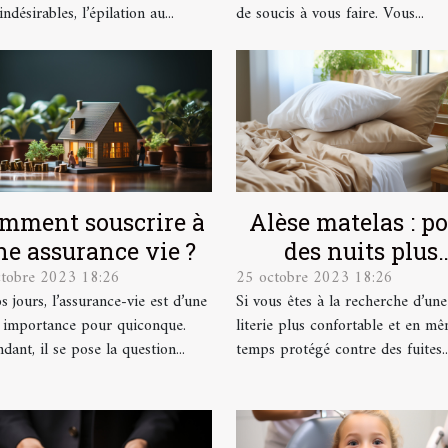
indésirables, l’épilation au...
de soucis à vous faire. Vous...
mment souscrire à
Alèse matelas : p
ne assurance vie ?
des nuits plus
ctobre 2023 18:26
25 octobre 2023 18:26
confortables et p
s jours, l’assurance-vie est d’une
Si vous êtes à la recherche d’une
douces !
 importance pour quiconque.
literie plus confortable et en m
ant, il se pose la question...
temps protégé contre des fuites..