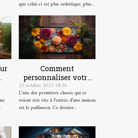
que celui-ci est plus esthétique, plus...
our
Comment
personnaliser votre
25 octobre 2023 18:26
lus
paillasson ?
L’une des premières choses qui se
ême
voient très vite à l’entrée d’une maison
.
est le paillasson. Ce dernier...