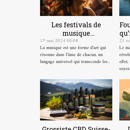
Les festivals de
Fou
musique
qu’
19 mai 2024 00:08
25 o
indépendante et leur
La musique est une forme d'art qui
Le ma
contribution à la
résonne dans l'âme de chacun, un
révol
scène culturelle
langage universel qui transcende les...
effet
soyez.
Grossiste CBD Suisse-