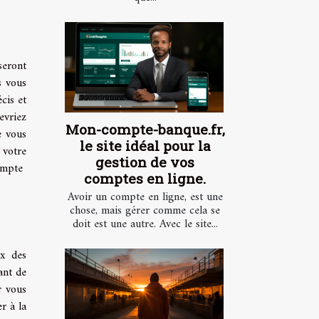
seront
s vous
cis et
evriez
Mon-compte-banque.fr,
e vous
le site idéal pour la
 votre
gestion de vos
compte
comptes en ligne.
Avoir un compte en ligne, est une
chose, mais gérer comme cela se
doit est une autre. Avec le site...
ux des
ant de
r vous
r à la