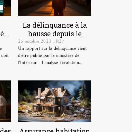
La délinquance à la
déal
hausse depuis le
25 octobre 2023 18:27
 vos
déconfinement
e
Un rapport sur la délinquance vient
.
 doit
d'être publié par le ministère de
l'Intérieur. Il analyse l'évolution...
 des
Assurance habitation