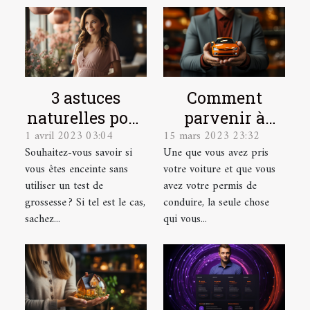
3 astuces
Comment
naturelles pour
parvenir à
1 avril 2023 03:04
15 mars 2023 23:32
détecter une
dénicher une
Souhaitez-vous savoir si
Une que vous avez pris
grossesse
bonne
vous êtes enceinte sans
votre voiture et que vous
assurance auto
utiliser un test de
avez votre permis de
?
grossesse ? Si tel est le cas,
conduire, la seule chose
sachez...
qui vous...