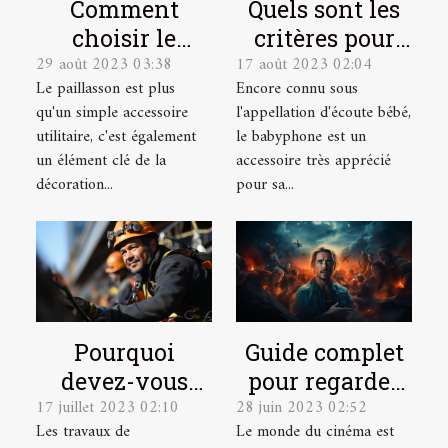
Quels sont les
Comment
critères pour
choisir le
17 août 2023 02:04
29 août 2023 03:38
choisir le
paillasson sur
Encore connu sous
Le paillasson est plus
meilleur
mesure parfait
l'appellation d'écoute bébé,
qu'un simple accessoire
babyphone
pour votre
le babyphone est un
utilitaire, c'est également
vidéo ?
intérieur et
accessoire très apprécié
un élément clé de la
extérieur
pour sa...
décoration...
Pourquoi
Guide complet
devez-vous
pour regarder
17 juillet 2023 02:10
28 juin 2023 02:52
faire appel à
des films
Les travaux de
Le monde du cinéma est
des cordistes
gratuitement