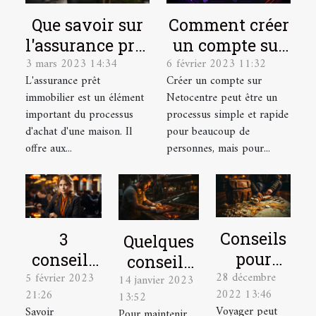
Que savoir sur
Comment créer
l'assurance prêt
un compte sur
3 mars 2023 14:34
6 février 2023 11:32
immobilier ?
Netocentre ?
L'assurance prêt
Créer un compte sur
immobilier est un élément
Netocentre peut être un
important du processus
processus simple et rapide
d'achat d'une maison. Il
pour beaucoup de
offre aux...
personnes, mais pour...
Conseils
3
Quelques
pour
conseils
conseils
28 décembre
élaborer
5 février 2023
pour
14 janvier 2023
pour bien
2022 13:46
21:26
13:52
le plan
mieux
entretenir
Voyager peut
Savoir
Pour maintenir