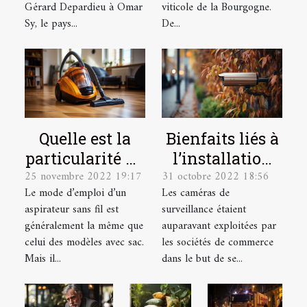
Gérard Depardieu à Omar
viticole de la Bourgogne.
Sy, le pays...
De...
Quelle est la
Bienfaits liés à
particularité du
l’installation
25 novembre 2022 19:17
31 octobre 2022 18:56
mode d’emploi
d’une caméra
Le mode d’emploi d’un
Les caméras de
d’un aspirateur
de surveillance
aspirateur sans fil est
surveillance étaient
sans sacs ?
chez soi
généralement la même que
auparavant exploitées par
celui des modèles avec sac.
les sociétés de commerce
Mais il...
dans le but de se...