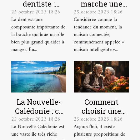
dentiste :
marche une
25 octobre 2023 18:26
25 octobre 2023 18:26
parlons-en !
maison
La dent est une
Considérée comme la
connectée ?
composante importante de
tendance du moment, la
la bouche qui joue un rôle
maison connectée,
bien plus grand qu’aider à
communément appelée «
manger. En...
maison intelligente »...
La Nouvelle-
Comment
Calédonie : ce
choisir une
25 octobre 2023 18:26
25 octobre 2023 18:26
qu’il faut
mutuelle santé
La Nouvelle-Calédonie est
Aujourd’hui, il existe
comprendre !
pour une
une vaste île très riche
plusieurs propositions de
personne