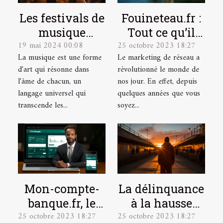
Les festivals de
Fouineteau.fr :
musique
Tout ce qu’il
19 mai 2024 00:08
25 octobre 2023 18:27
indépendante
faut savoir sur
La musique est une forme
Le marketing de réseau a
et leur
ce site
d'art qui résonne dans
révolutionné le monde de
contribution à
l'âme de chacun, un
nos jour. En effet, depuis
la scène
langage universel qui
quelques années que vous
culturelle
transcende les...
soyez...
Mon-compte-
La délinquance
banque.fr, le
à la hausse
25 octobre 2023 18:27
25 octobre 2023 18:27
site idéal pour
depuis le