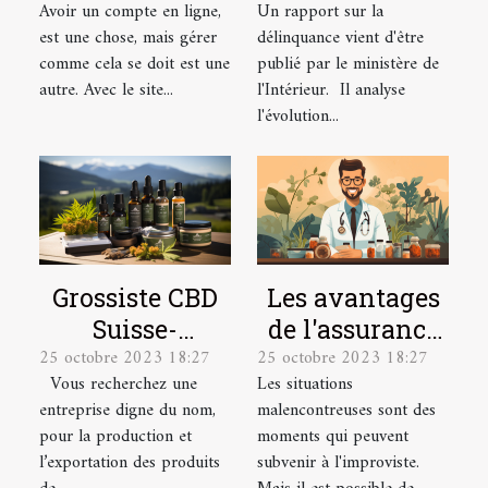
Avoir un compte en ligne,
Un rapport sur la
la gestion de
déconfinement
est une chose, mais gérer
délinquance vient d'être
vos comptes en
comme cela se doit est une
publié par le ministère de
ligne.
autre. Avec le site...
l'Intérieur. Il analyse
l'évolution...
Grossiste CBD
Les avantages
Suisse-
de l'assurance
25 octobre 2023 18:27
25 octobre 2023 18:27
Producteur &
santé pour les
Vous recherchez une
Les situations
Exportateur
salariés
entreprise digne du nom,
malencontreuses sont des
pour la production et
moments qui peuvent
l’exportation des produits
subvenir à l'improviste.