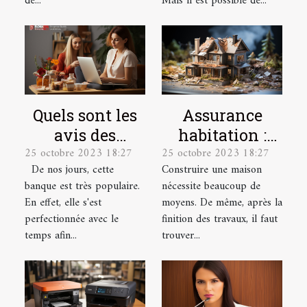
de...
Mais il est possible de...
Quels sont les
Assurance
avis des
habitation :
25 octobre 2023 18:27
25 octobre 2023 18:27
utilisateurs sur
quelles sont les
De nos jours, cette
Construire une maison
la banque en
garanties ?
banque est très populaire.
nécessite beaucoup de
ligne
En effet, elle s'est
moyens. De même, après la
Boursorama ?
perfectionnée avec le
finition des travaux, il faut
temps afin...
trouver...