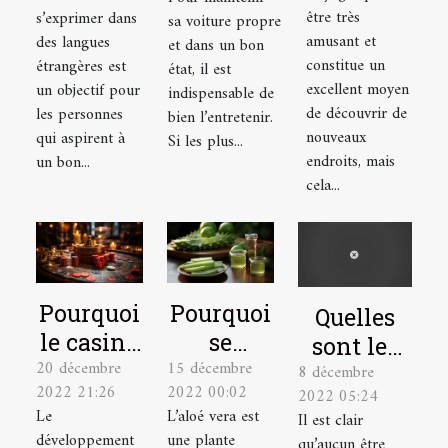
de
parler
sa voiture
être très
s’exprimer dans
sa voiture propre
voyage
une
amusant et
des langues
et dans un bon
idéal
langue
constitue un
étrangères est
état, il est
excellent moyen
un objectif pour
étrangère
indispensable de
de découvrir de
les personnes
bien l’entretenir.
nouveaux
qui aspirent à
Si les plus...
endroits, mais
un bon...
cela...
Pourquoi
Pourquoi
Quelles
le casino
se
sont les
20 décembre
15 décembre
en ligne
soigner
8 décembre
astuces
2022 21:26
2022 00:02
2022 05:24
est-il un
avec la
pour bien
Le
L’aloé vera est
Il est clair
excellent
plante
se
développement
une plante
qu’aucun être