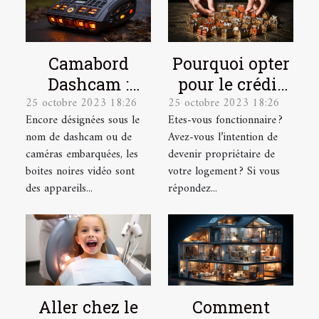
Camabord
Pourquoi opter
Dashcam :
pour le crédit
25 octobre 2023 18:26
25 octobre 2023 18:26
Qu’est-ce
immobilier en
Encore désignées sous le
Etes-vous fonctionnaire ?
qu’une boite
tant que
nom de dashcam ou de
Avez-vous l’intention de
noire vidéo ?
fonctionnaire ?
caméras embarquées, les
devenir propriétaire de
boites noires vidéo sont
votre logement ? Si vous
des appareils...
répondez...
Aller chez le
Comment