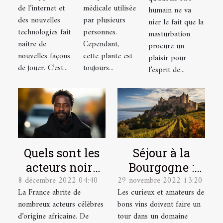
choix ?
aloé vera
masturber
de l’internet et
médicale utilisée
humain ne va
?
des nouvelles
par plusieurs
?
nier le fait que la
technologies fait
personnes.
masturbation
naître de
Cependant,
procure un
nouvelles façons
cette plante est
plaisir pour
de jouer. C’est...
toujours...
l’esprit de...
Quels sont les
Séjour à la
acteurs noirs
Bourgogne :
8 décembre 2022 04:40
29 novembre 2022 13:20
français les
quel domaine
La France abrite de
Les curieux et amateurs de
plus célèbres ?
viticole visiter
nombreux acteurs célèbres
bons vins doivent faire un
?
d’origine africaine. De
tour dans un domaine