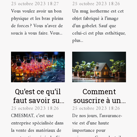
25 octobre 2023 18:27
25 octobre 2023 18:26
développer ses
trouver un
Vous voulez avoir un bon
Un mug isotherme est cet
muscles ?
modèle de
physique et les bras pleins
objet fabriqué à l’image
qualité ?
de forces ? Vous n’avez de
d’un gobelet. Sauf que
soucis à vous faire. Vous...
celui-ci est plus esthétique,
plus...
Qu’est ce qu’il
Comment
faut savoir sur
souscrire à une
25 octobre 2023 18:26
25 octobre 2023 18:26
CMESMAT ?
assurance vie ?
CMESMAT, c’est une
De nos jours, l’assurance-
entreprise spécialisée dans
vie est d’une haute
la vente des matériaux de
importance pour