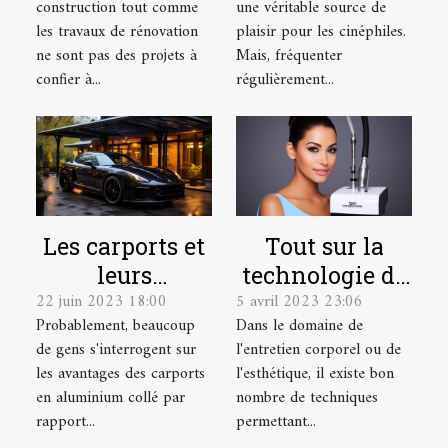
construction tout comme
une véritable source de
pour vos
en ligne
les travaux de rénovation
plaisir pour les cinéphiles.
travaux en
ne sont pas des projets à
Mais, fréquenter
hauteur ?
confier à...
régulièrement...
Les carports et
Tout sur la
leurs
technologie de
22 juin 2023 18:00
5 avril 2023 23:06
avantages
l'Hydrafacial
Probablement, beaucoup
Dans le domaine de
de gens s'interrogent sur
l'entretien corporel ou de
les avantages des carports
l'esthétique, il existe bon
en aluminium collé par
nombre de techniques
rapport...
permettant...