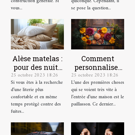
construction générale. Si
quiconque. Cependant, il
vous...
se pose la question...
Alèse matelas :
Comment
pour des nuits
personnaliser
25 octobre 2023 18:26
25 octobre 2023 18:26
plus
votre
Si vous êtes à la recherche
L’une des premières choses
confortables et
paillasson ?
d’une literie plus
qui se voient très vite à
plus douces !
confortable et en même
l’entrée d’une maison est le
temps protégé contre des
paillasson. Ce dernier...
fuites...