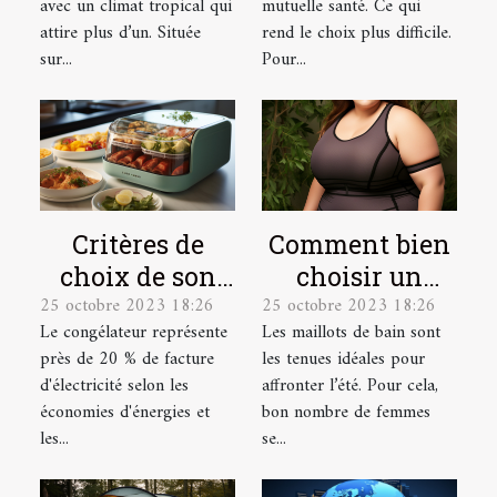
avec un climat tropical qui
mutuelle santé. Ce qui
âgée ?
attire plus d’un. Située
rend le choix plus difficile.
sur...
Pour...
Critères de
Comment bien
choix de son
choisir un
25 octobre 2023 18:26
25 octobre 2023 18:26
congélateur
maillot de bain
Le congélateur représente
Les maillots de bain sont
de grande
près de 20 % de facture
les tenues idéales pour
taille ?
d'électricité selon les
affronter l’été. Pour cela,
économies d'énergies et
bon nombre de femmes
les...
se...