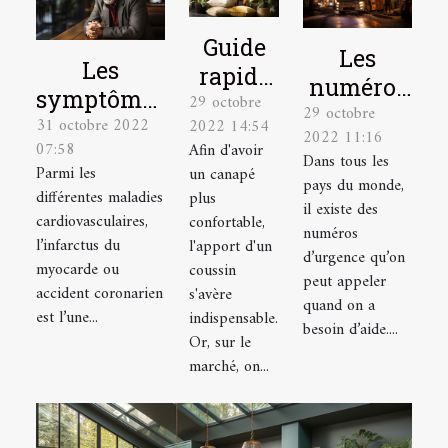
Guide
Les
Les
rapide
numéros
symptômes
29 octobre
pour
29 octobre
à appeler
31 octobre 2022
d’un
2022 14:54
choisir
2022 11:16
en
07:58
Afin d'avoir
infarctus
Dans tous les
un
situation
Parmi les
un canapé
du
pays du monde,
coussin
différentes maladies
plus
d’urgence
il existe des
myocarde
tropical
cardiovasculaires,
confortable,
à Lyon
numéros
et la
l’infarctus du
l'apport d'un
d’urgence qu’on
myocarde ou
coussin
réaction
peut appeler
accident coronarien
s'avère
d'urgence à
quand on a
est l’une...
indispensable.
avoir
besoin d’aide....
Or, sur le
marché, on...