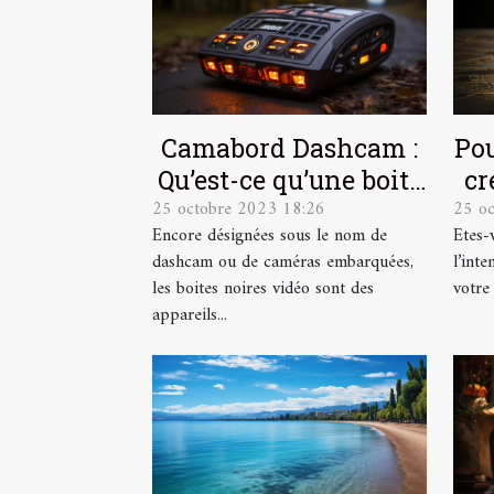
Camabord Dashcam :
Pou
Qu’est-ce qu’une boite
cr
25 octobre 2023 18:26
25 o
noire vidéo ?
Encore désignées sous le nom de
Etes-
dashcam ou de caméras embarquées,
l’int
les boites noires vidéo sont des
votre
appareils...