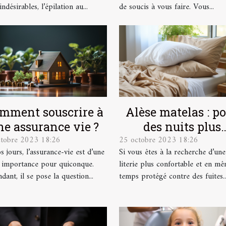
indésirables, l’épilation au...
de soucis à vous faire. Vous...
mment souscrire à
Alèse matelas : p
ne assurance vie ?
des nuits plus
ctobre 2023 18:26
25 octobre 2023 18:26
confortables et p
s jours, l’assurance-vie est d’une
Si vous êtes à la recherche d’une
douces !
 importance pour quiconque.
literie plus confortable et en m
ant, il se pose la question...
temps protégé contre des fuites..