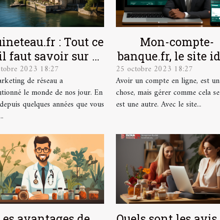
ineteau.fr : Tout ce
Mon-compte-
il faut savoir sur ce
banque.fr, le site i
ctobre 2023 18:27
25 octobre 2023 18:27
site
pour la gestion de
rketing de réseau a
Avoir un compte en ligne, est un
comptes en ligne
utionné le monde de nos jour. En
chose, mais gérer comme cela se
, depuis quelques années que vous
est une autre. Avec le site...
..
Les avantages de
Quels sont les avis