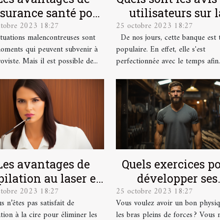
ssurance santé pour
utilisateurs sur l
ctobre 2023 18:27
25 octobre 2023 18:27
les salariés
banque en lign
ituations malencontreuses sont
De nos jours, cette banque est 
Boursorama ?
oments qui peuvent subvenir à
populaire. En effet, elle s'est
oviste. Mais il est possible de...
perfectionnée avec le temps afin..
Les avantages de
Quels exercices p
épilation au laser et
développer ses
ctobre 2023 18:27
25 octobre 2023 18:27
mment se préparer
muscles ?
s n’êtes pas satisfait de
Vous voulez avoir un bon physiq
pour ?
ation à la cire pour éliminer les
les bras pleins de forces ? Vous 