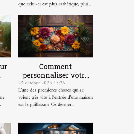
que celui-ci est plus esthétique, plus...
our
Comment
personnaliser votre
25 octobre 2023 18:26
lus
paillasson ?
L’une des premières choses qui se
ême
voient très vite à l’entrée d’une maison
.
est le paillasson. Ce dernier...