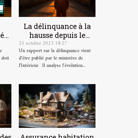
La délinquance à la
déal
hausse depuis le
25 octobre 2023 18:27
 vos
déconfinement
e
Un rapport sur la délinquance vient
.
 doit
d'être publié par le ministère de
l'Intérieur. Il analyse l'évolution...
 des
Assurance habitation