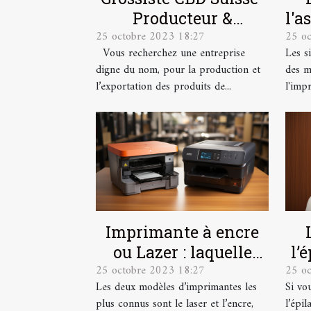
Producteur &
l'a
25 octobre 2023 18:27
25 o
Exportateur
Vous recherchez une entreprise
Les s
digne du nom, pour la production et
des m
l’exportation des produits de...
l'impr
Imprimante à encre
ou Lazer : laquelle
l’
25 octobre 2023 18:27
25 o
choisir ?
co
Les deux modèles d’imprimantes les
Si vou
plus connus sont le laser et l’encre,
l’épil