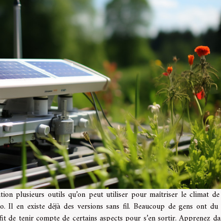
tion plusieurs outils qu’on peut utiliser pour maîtriser le climat de
éo. Il en existe déjà des versions sans fil. Beaucoup de gens ont du
uffit de tenir compte de certains aspects pour s’en sortir. Apprenez da