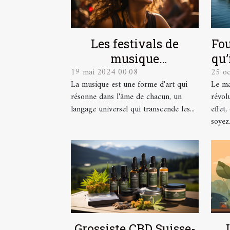
Les festivals de
Fou
musique
qu’
19 mai 2024 00:08
25 o
indépendante et leur
La musique est une forme d'art qui
Le ma
contribution à la
résonne dans l'âme de chacun, un
révol
scène culturelle
langage universel qui transcende les...
effet
soyez.
Grossiste CBD Suisse-