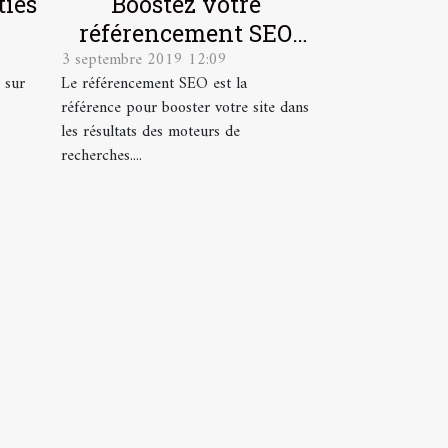
ties
Boostez votre
référencement SEO
3 septembre 2019 12:09
grâce à ces 3 solutions
 sur
Le référencement SEO est la
infaillibles
référence pour booster votre site dans
les résultats des moteurs de
recherches....