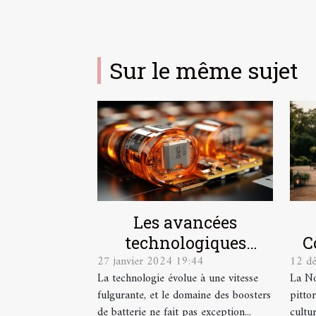
Sur le même sujet
Les avancées
C
technologiques
12 d
27 janvier 2024 19:44
récentes dans le
La No
La technologie évolue à une vitesse
domaine des boosters
pitto
fulgurante, et le domaine des boosters
de batterie et leur
cultur
de batterie ne fait pas exception...