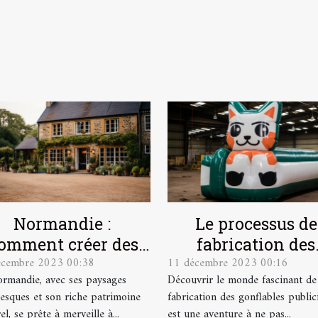
Normandie :
Le processus de
omment créer des
fabrication des
écembre 2023 00:38
11 décembre 2023 00:16
événements
gonflables
rmandie, avec ses paysages
Découvrir le monde fascinant de
responsables et
publicitaires
resques et son riche patrimoine
fabrication des gonflables publici
durables
el, se prête à merveille à...
est une aventure à ne pas...