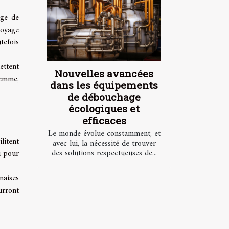
age de
toyage
tefois
ettent
Nouvelles avancées
femme,
dans les équipements
de débouchage
écologiques et
efficaces
Le monde évolue constamment, et
litent
avec lui, la nécessité de trouver
des solutions respectueuses de...
u pour
naises
urront