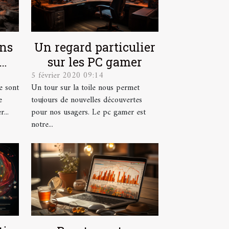
ons
Un regard particulier
sur les PC gamer
5 février 2020 09:14
e ?
e sont
Un tour sur la toile nous permet
e
toujours de nouvelles découvertes
...
pour nos usagers. Le pc gamer est
notre...