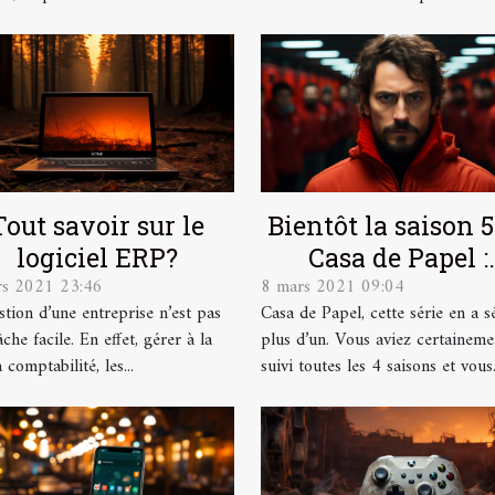
Tout savoir sur le
Bientôt la saison 5
logiciel ERP?
Casa de Papel :
rs 2021 23:46
8 mars 2021 09:04
Comment la
stion d’une entreprise n’est pas
Casa de Papel, cette série en a s
téléchargée san
che facile. En effet, gérer à la
plus d’un. Vous aviez certaineme
autorisation ?
a comptabilité, les...
suivi toutes les 4 saisons et vous.