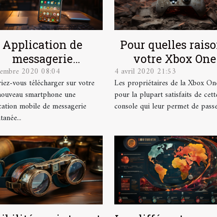
Application de
Pour quelles rais
messagerie
votre Xbox One
cembre 2020 08:04
4 avril 2020 21:53
tantanée : laquelle
s’allume toute seul
iez-vous télécharger sur votre
Les propriétaires de la Xbox On
télécharger sur
nouveau smartphone une
pour la plupart satisfaits de cett
ndroid en 2020 ?
cation mobile de messagerie
console qui leur permet de passer
tanée...