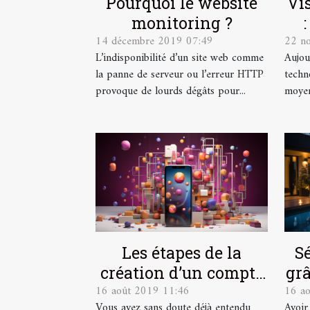
Pourquoi le website
Vis
monitoring ?
14 décembre 2019 07:49
22 n
L’indisponibilité d’un site web comme
Aujou
la panne de serveur ou l’erreur HTTP
techno
provoque de lourds dégâts pour...
moyen
Les étapes de la
Sé
création d’un compte
grâ
16 août 2019 11:46
16 a
instagram
Vous avez sans doute déjà entendu
Avoir