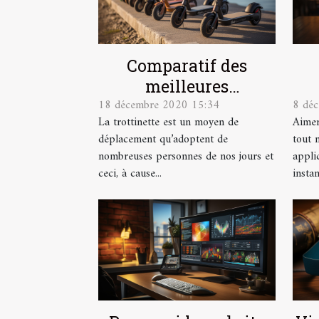
Comparatif des
meilleures
18 décembre 2020 15:34
8 dé
trottinettes
ins
La trottinette est un moyen de
Aimer
électriques du
déplacement qu’adoptent de
tout 
moment
A
nombreuses personnes de nos jours et
appli
ceci, à cause...
instan