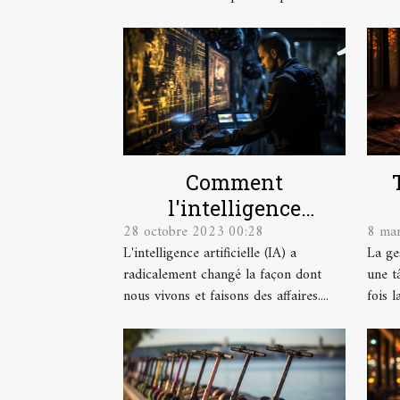
impact
environnemental
Comment
l'intelligence
28 octobre 2023 00:28
8 ma
artificielle transforme
L'intelligence artificielle (IA) a
La ge
l'industrie de la
radicalement changé la façon dont
une tâ
sécurité
nous vivons et faisons des affaires....
fois l
internationale